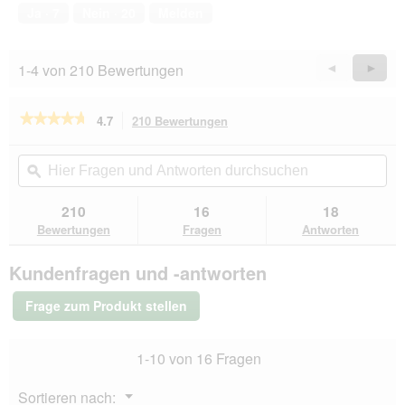
von
Ja ·
7
Nein ·
20
Melden
5
1-4 von 210 Bewertungen
Zurück
◄
Weiter
►
Reviews
Revie
★★★★★
★★★★★
4.7
210 Bewertungen
Mit
dieser
4.7
von
Aktion
Hier
Hie
5
navigierst
Fragen
ϙ
Fra
Sternen.
du
und
un
Bewertungen
zu
Antworten
Ant
210
16
18
lesen
den
durchsuchen
du
für
Bewertungen
Fragen
Antworten
Bewertungen.
PREMIERE
Fine
Kundenfragen und -antworten
Filets
Naturell
Bonito-
Frage zum Produkt stellen
Thunfisch
12x80
g
1-10 von 16 Fragen
Menü
Sortieren nach:
▼