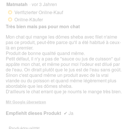
e
Matmatah
·
vor 3 Jahren
4
ö
von
Verifizierter Online-Kauf
f
*
5
f
Online-Käufer
*
Sternen.
n
Très bien mais pas pour mon chat
e
t
Mon chat qui mange les dômes sheba avec filet n'aime
.
pas ce produit, peut-être parce qu'il a été habitué à ceux-
là en premier.
Produit de bonne qualité quand même.
Petit défaut, il n'y a pas de "sauce ou jus de cuisson" qui
appâte mon chat, et même pour moi l'odeur est dilué par
de l'eau. On dirait plutôt que le jus est de l'eau sans goût.
Sinon c'est quand même un produit avec de la vrai
viande ou du poisson et quand même légèrement plus
abordable que les dômes sheba.
D'ailleurs le chat errant que je nourris le mange très bien.
Mit Google übersetzen
Empfiehlt dieses Produkt
✔
Ja
Produktqualität