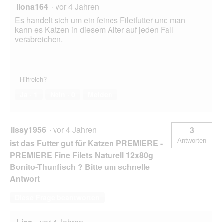
Ilona164
·
vor 4 Jahren
Es handelt sich um ein feines Filetfutter und man
kann es Katzen in diesem Alter auf jeden Fall
verabreichen.
Hilfreich?
Ja ·
1
Nein ·
0
Melden
lissy1956
·
vor 4 Jahren
3
Antworten
ist das Futter gut für Katzen PREMIERE -
PREMIERE Fine Filets Naturell 12x80g
Bonito-Thunfisch ? Bitte um schnelle
Antwort
Diese Frage beantworten
Lias
·
vor 4 Jahren