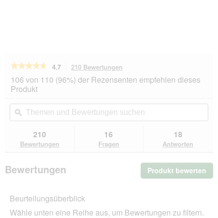
★★★★★
★★★★★
4.7
210 Bewertungen
Mit
dieser
4.7
106 von 110 (96%) der Rezensenten empfehlen dieses
von
Aktion
Produkt
5
navigierst
Sternen.
du
Themen
Th
Bewertungen
zu
und
ϙ
un
lesen
den
Bewertungen
Be
für
Bewertungen.
PREMIERE
suchen
su
210
16
18
Fine
Bewertungen
Fragen
Antworten
Filets
Naturell
Bonito-
Bewertungen
Produkt bewerten
.
Thunfisch
12x80
Mit
g
die
Beurteilungsüberblick
Akt
wir
Wähle unten eine Reihe aus, um Bewertungen zu filtern.
ein