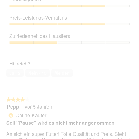
Produktqualität,
4
Preis-Leistungs-Verhältnis
von
5
Preis-
Leistungs-
Zufriedenheit des Haustiers
Verhältnis,
4
Zufriedenheit
von
des
5
Haustiers,
Hilfreich?
2
von
Ja ·
2
Nein ·
15
Melden
5
★★★★★
★★★★★
Peppi
·
vor 5 Jahren
4
von
Online-Käufer
*
5
Seit "Pause" wird es nicht mehr angenommen
Sternen.
An sich ein super Futter! Tolle Qualität und Preis. Sieht