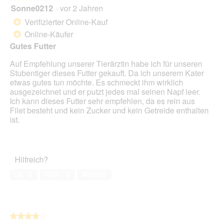
o
Sonne0212
·
vor 2 Jahren
r
5
g
d
von
Verifizierter Online-Kauf
*
f
e
5
Online-Käufer
e
*
i
Sternen.
l
n
Gutes Futter
d
m
g
Auf Empfehlung unserer Tierärztin habe ich für unseren
o
e
Stubentiger dieses Futter gekauft. Da ich unserem Kater
d
ö
etwas gutes tun möchte. Es schmeckt ihm wirklich
a
f
ausgezeichnet und er putzt jedes mal seinen Napf leer.
l
f
Ich kann dieses Futter sehr empfehlen, da es rein aus
e
n
Filet besteht und kein Zucker und kein Getreide enthalten
s
e
ist.
D
t
i
.
a
l
o
Hilfreich?
g
Ja ·
5
Nein ·
0
Melden
f
e
l
d
g
★★★★★
★★★★★