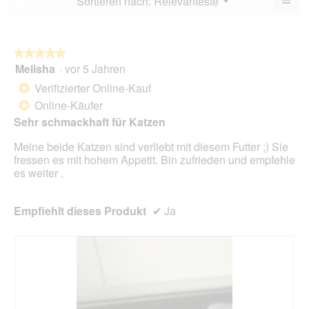
Sortieren nach:
Relevanteste
▼
5.
Wen
du
auf
die
folg
★★★★★
★★★★★
Scha
Melisha
·
vor 5 Jahren
5
klick
von
wird
Verifizierter Online-Kauf
*
der
5
unte
Online-Käufer
*
Sternen.
aufg
Sehr schmackhaft für Katzen
Inhal
aktua
Meine beide Katzen sind verliebt mit diesem Futter ;) Sie
fressen es mit hohem Appetit. Bin zufrieden und empfehle
es weiter .
Empfiehlt dieses Produkt
✔
Ja