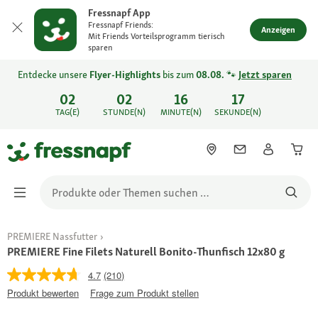
Fressnapf App
Fressnapf Friends:
Anzeigen
Mit Friends Vorteilsprogramm tierisch
sparen
Entdecke unsere
Flyer-Highlights
bis zum
08.08.
🐾
Jetzt sparen
02
02
16
17
TAG(E)
STUNDE(N)
MINUTE(N)
SEKUNDE(N)
PREMIERE Nassfutter
PREMIERE Fine Filets Naturell Bonito-Thunfisch 12x80 g
4.7
(210)
Produkt bewerten
Frage zum Produkt stellen