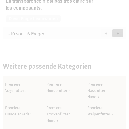
La transparence n’est pas très claire sur
les composants.
Diese Frage beantworten
1-10 von 16 Fragen
Zurück
◄
Weiter
►
Questions
Quest
Weitere passende Kategorien
Premiere
Premiere
Premiere
Vogelfutter
Hundefutter
Nassfutter
Hund
Premiere
Premiere
Premiere
Hundeleckerli
Trockenfutter
Welpenfutter
Hund