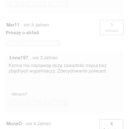
Ja ·
0
Nein ·
0
Melden
Mar11
·
vor 3 Jahren
1
Antwort
Proszę o skład
Diese Frage beantworten
Lena197
·
vor 3 Jahren
Karma ma naprawdę duża zawartość mięsa bez
zbędnych wypełniaczy. Zdecydowanie polecam
Hilfreich?
Ja ·
2
Nein ·
0
Melden
MoneO
·
vor 4 Jahren
4