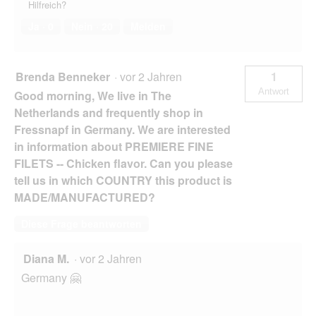
Hilfreich?
Ja ·
0
Nein ·
20
Melden
Brenda Benneker
·
vor 2 Jahren
1
Antwort
Good morning, We live in The
Netherlands and frequently shop in
Fressnapf in Germany. We are interested
in information about PREMIERE FINE
FILETS -- Chicken flavor. Can you please
tell us in which COUNTRY this product is
MADE/MANUFACTURED?
Diese Frage beantworten
Diana M.
·
vor 2 Jahren
Germany 🤗