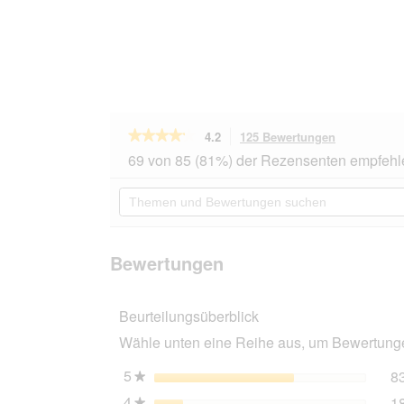
★★★★★
★★★★★
4.2
125 Bewertungen
Mit
dieser
4.2
69 von 85 (81%) der Rezensenten empfehl
von
Aktion
5
navigierst
Themen
Sternen.
du
und
Bewertungen
zu
Bewertungen
lesen
den
suchen
für
Bewertunge
PREMIERE
Bewertungen
Excellent
Pearls
Deodorant
Beurteilungsüberblick
250g
Zitronengras
Wähle unten eine Reihe aus, um Bewertungen
5
Sterne
8
★
4
Sterne
1
★