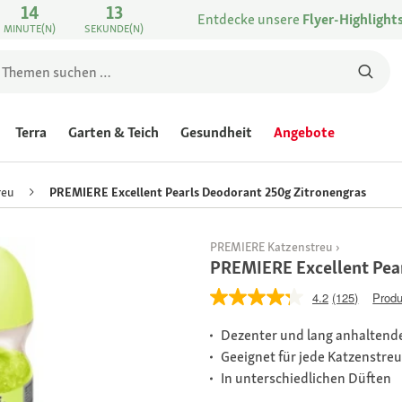
14
13
Entdecke unsere
Flyer-Highlight
MINUTE(N)
SEKUNDE(N)
Terra
Garten & Teich
Gesundheit
Angebote
reu
PREMIERE Excellent Pearls Deodorant 250g Zitronengras
PREMIERE Katzenstreu
PREMIERE Excellent Pea
4.2
(125)
Produ
Dezenter und lang anhaltend
Geeignet für jede Katzenstreu
In unterschiedlichen Düften