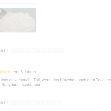
reich?
Ja ·
5
Nein ·
13
Melden
·
vor 6 Jahren
★★★
★★★
, was es verspricht. Toll, wenn das Kätzchen nach dem Toilette
 Babypuder schnuppern.
en.
reich?
Ja ·
6
Nein ·
1
Melden