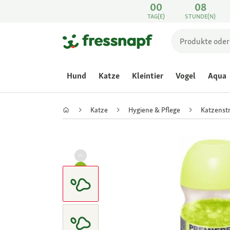
00
08
TAG(E)
STUNDE(N)
Hund
Katze
Kleintier
Vogel
Aqua
Katze
Hygiene & Pflege
Katzenst