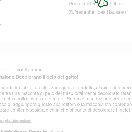
18 Bewertungen mit 4 Sternen.
Auswählen, um nach Bewertungen mit 4 Sternen zu filtern.
Preis-Leistungs-Verhältnis
8 Bewertungen mit 3 Sternen.
Auswählen, um nach Bewertungen mit 3 Sternen zu filtern.
Zufriedenheit des Haustiers
4 Bewertungen mit 2 Sternen.
Auswählen, um nach Bewertungen mit 2 Sternen zu filtern.
2
12 Bewertungen mit 1 Stern.
Auswählen, um nach Bewertungen mit 1 Stern zu filtern.
·
vor 5 Jahren
★★★
★★★
nzione Decolorano il pelo del gatto!
uando ho iniziato a utilizzare questo prodotto, al mio gatto nero 
arsa una macchia di pelo del naso totalmente decolorato (aran
en.
acchia continuava a aumentare. Su raccomandazione del veteri
so di aggiungere questo alla lettiera e la macchia sta sparend
izzare contiene sostanze chimiche al punto di decolorare il pelo!
oogle übersetzen
iehlt dieses Produkt
✘
Nein