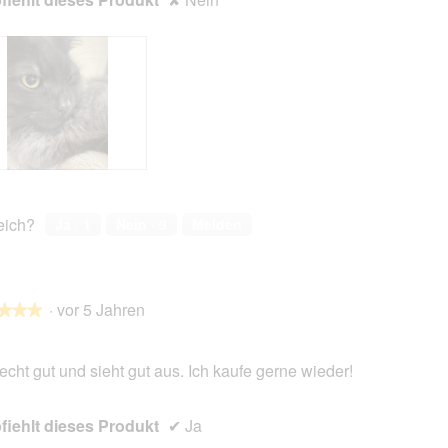
reich?
Ja ·
1
Nein ·
9
Melden
·
vor 5 Jahren
★★★
★★★
iecht gut und sieht gut aus. Ich kaufe gerne wieder!
en.
iehlt dieses Produkt
✔
Ja