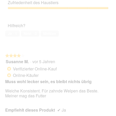
Leistungs-
Zufriedenheit des Haustiers
Verhältnis,
5
Zufriedenheit
von
des
5
Haustiers,
Hilfreich?
5
von
Ja ·
1
Nein ·
0
Melden
5
★★★★★
★★★★★
Susanne M.
·
vor 5 Jahren
4
von
Verifizierter Online-Kauf
*
5
Online-Käufer
*
Sternen.
Muss wohl lecker sein, es bleibt nichts übrig
Weiche Konsistent. Für zahnde Welpen das Beste.
Meiner mag das Futter
Empfiehlt dieses Produkt
✔
Ja