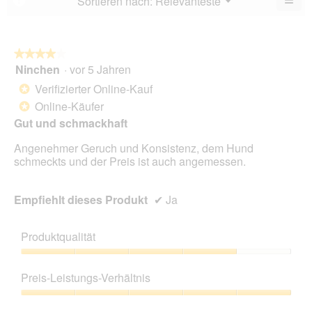
Sortieren nach:
Relevanteste
▼
5.
Wen
du
auf
die
folg
★★★★★
★★★★★
Scha
Ninchen
·
vor 5 Jahren
4
klick
von
wird
Verifizierter Online-Kauf
*
der
5
unte
Online-Käufer
*
Sternen.
aufg
Gut und schmackhaft
Inhal
aktua
Angenehmer Geruch und Konsistenz, dem Hund
schmeckts und der Preis ist auch angemessen.
Empfiehlt dieses Produkt
✔
Ja
Produktqualität
Produktqualität,
4
Preis-Leistungs-Verhältnis
von
5
Preis-