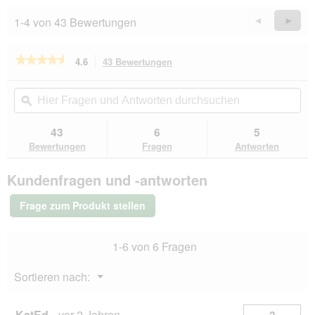
1-4 von 43 Bewertungen
Zurück
◄
Weiter
►
Reviews
Revie
★★★★★
★★★★★
4.6
43 Bewertungen
Mit
dieser
4.6
von
Aktion
Hier
Hie
5
navigierst
Fragen
ϙ
Fra
Sternen.
du
und
un
Bewertungen
zu
Antworten
Ant
43
6
5
lesen
den
durchsuchen
du
für
Bewertungen
Fragen
Antworten
Bewertungen.
PREMIERE
Best
Kundenfragen und -antworten
Meat
Junior
Huhn
Frage zum Produkt stellen
und
Rind
6x400
1-6 von 6 Fragen
g
Menü
Sortieren nach:
▼
KatEd
·
vor 2 Jahren