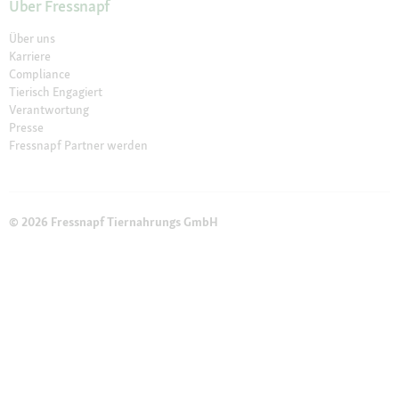
Über Fressnapf
Über uns
Karriere
Compliance
Tierisch Engagiert
Verantwortung
Presse
Fressnapf Partner werden
© 2026 Fressnapf Tiernahrungs GmbH
Impressum
AGB
Datenschutz
Widerrufsbelehrung
Cookie Einstellungen
Die genannten Preise gelten nur für den Fressnapf-Online-Shop in
Österreich der Fressnapf Tiernahrungs GmbH; alle Preisangaben in EUR
inkl. gesetzl. MwSt. Wir weisen darauf hin, dass unser Online-Sortiment
vom stationären Sortiment in den Filialen vor Ort abweichen kann.