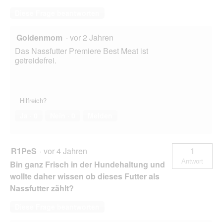
Diese Frage beantworten
Goldenmom
·
vor 2 Jahren
Das Nassfutter Premiere Best Meat ist
getreidefrei.
Hilfreich?
Ja ·
0
Nein ·
0
Melden
R1PeS
·
vor 4 Jahren
1
Antwort
Bin ganz Frisch in der Hundehaltung und
wollte daher wissen ob dieses Futter als
Nassfutter zählt?
Diese Frage beantworten