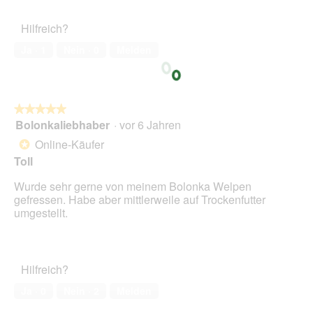
Hilfreich?
Ja ·
1
Nein ·
0
Melden
★★★★★
★★★★★
Bolonkaliebhaber
·
vor 6 Jahren
5
von
Online-Käufer
*
5
Toll
Sternen.
Wurde sehr gerne von meinem Bolonka Welpen
gefressen. Habe aber mittlerweile auf Trockenfutter
umgestellt.
Hilfreich?
Ja ·
0
Nein ·
2
Melden