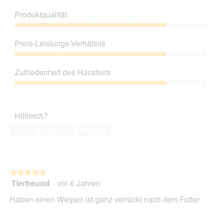
Produktqualität
Produktqualität,
4
Preis-Leistungs-Verhältnis
von
5
Preis-
Leistungs-
Zufriedenheit des Haustiers
Verhältnis,
4
Zufriedenheit
von
des
5
Haustiers,
Hilfreich?
4
von
Ja ·
1
Nein ·
0
Melden
5
★★★★★
★★★★★
Tierfreund
·
vor 6 Jahren
5
von
Haben einen Welpen ist ganz verrückt nach dem Futter
5
Sternen.