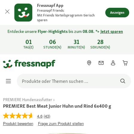
Fressnapf App
Fressnapf Friends:
Anzeigen
Mit Friends Vorteilsprogramm tierisch
sparen
Entdecke unsere
Flyer-Highlights
bis zum
08.08.
🐾
Jetzt sparen
01
06
31
28
TAG(E)
STUNDE(N)
MINUTE(N)
SEKUNDE(N)
PREMIERE Hundenassfutter
PREMIERE Best Meat Junior Huhn und Rind 6x400 g
4.6
(43)
Produkt bewerten
Frage zum Produkt stellen