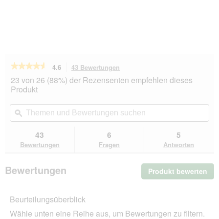
★★★★★
★★★★★
4.6
43 Bewertungen
Mit
dieser
4.6
23 von 26 (88%) der Rezensenten empfehlen dieses
von
Aktion
Produkt
5
navigierst
Sternen.
du
Themen
Th
Bewertungen
zu
und
ϙ
un
lesen
den
Bewertungen
Be
für
Bewertungen.
PREMIERE
suchen
su
43
6
5
Best
Bewertungen
Fragen
Antworten
Meat
Junior
Huhn
Bewertungen
Produkt bewerten
.
und
Rind
Mit
6x400
die
g
Beurteilungsüberblick
Akt
wir
Wähle unten eine Reihe aus, um Bewertungen zu filtern.
ein