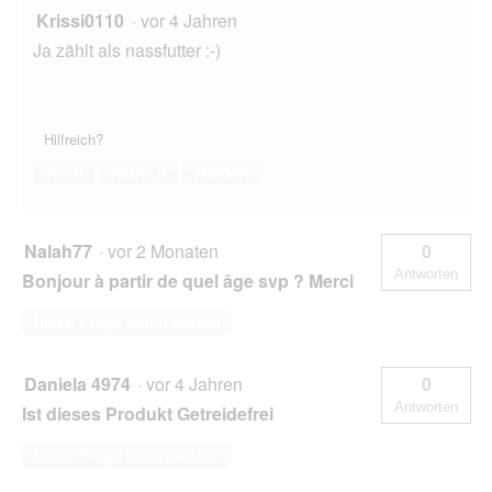
Krissi0110
·
vor 4 Jahren
Ja zählt als nassfutter :-)
Hilfreich?
Ja ·
0
Nein ·
0
Melden
Nalah77
·
vor 2 Monaten
0
Antworten
Bonjour à partir de quel âge svp ? Merci
Diese Frage beantworten
Daniela 4974
·
vor 4 Jahren
0
Antworten
Ist dieses Produkt Getreidefrei
Diese Frage beantworten