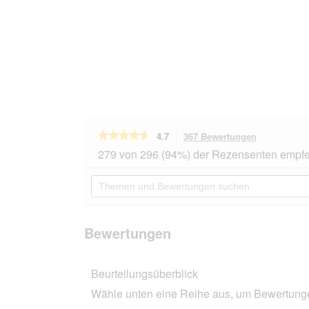
★★★★★
★★★★★
4.7
367 Bewertungen
Mit
dieser
4.7
279 von 296 (94%) der Rezensenten empfe
von
Aktion
5
navigierst
Themen
Sternen.
du
und
Bewertungen
zu
Bewertungen
lesen
den
suchen
für
Bewertunge
Orijen
Bewertungen
Original
Adult
11,4
Beurteilungsüberblick
kg
Wähle unten eine Reihe aus, um Bewertungen