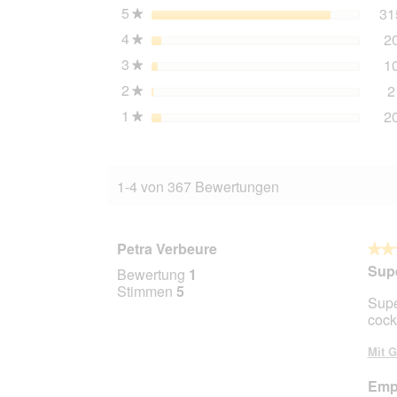
5
Sterne
31
★
4
Sterne
2
★
3
Sterne
1
★
2
Sterne
2
★
1
Sterne
2
★
1-4 von 367 Bewertungen
Petra Verbeure
★★
★★
5
Supe
Bewertung
1
von
Stimmen
5
Supe
5
cock
Stern
Mit G
Empf