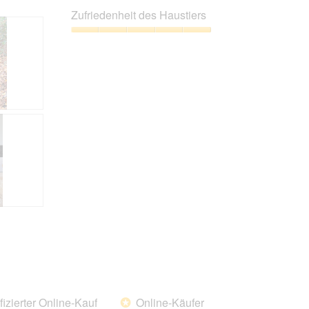
Leistungs-
Zufriedenheit des Haustiers
Verhältnis,
5
Zufriedenheit
von
des
5
Haustiers,
5
von
5
fizierter Online-Kauf
Online-Käufer
*