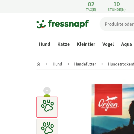
02
10
TAG(E)
STUNDE(N)
Hund
Katze
Kleintier
Vogel
Aqua
Hund
Hundefutter
Hundetrockenf