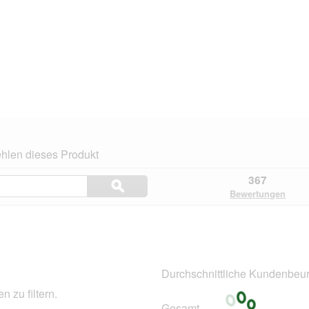
hlen dieses Produkt
Themen
367
ϙ
und
Suchen
Bewertungen
Bewertungen
suchen
n.
Durchschnittliche Kundenbeur
 zu filtern.
Gesamt