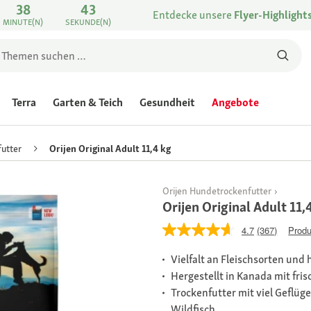
38
43
Entdecke unsere
Flyer-Highlight
MINUTE(N)
SEKUNDE(N)
Terra
Garten & Teich
Gesundheit
Angebote
utter
Orijen Original Adult 11,4 kg
Orijen Hundetrockenfutter
Orijen Original Adult 11,
4.7
(367)
Produ
Vielfalt an Fleischsorten und
Hergestellt in Kanada mit fri
Trockenfutter mit viel Geflüg
Wildfisch