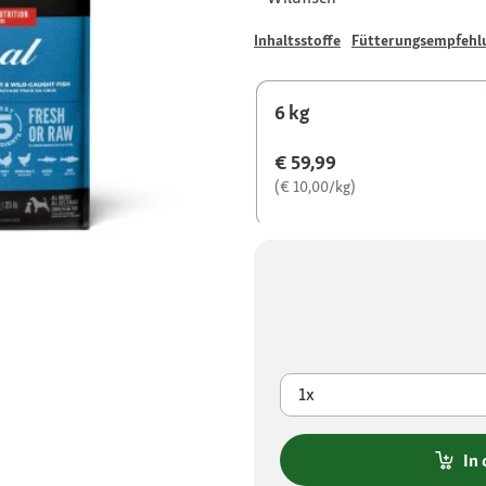
Inhaltsstoffe
Fütterungsempfehl
6 kg
€ 59,99
(€ 10,00/kg)
1x
In