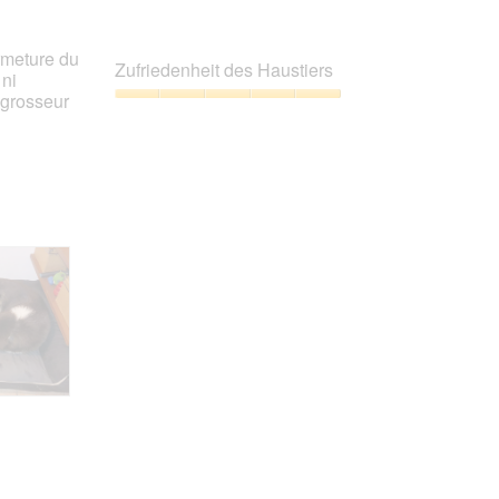
rmeture du
Zufriedenheit des Haustiers
ni
 grosseur
Zufriedenheit
des
Haustiers,
5
von
5