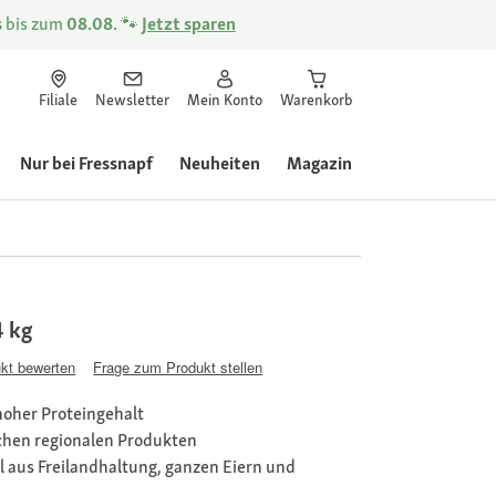
s
bis zum
08.08.
🐾
Jetzt sparen
Filiale
Newsletter
Mein Konto
Warenkorb
Nur bei Fressnapf
Neuheiten
Magazin
4 kg
kt bewerten
Frage zum Produkt stellen
 hoher Proteingehalt
schen regionalen Produkten
el aus Freilandhaltung, ganzen Eiern und