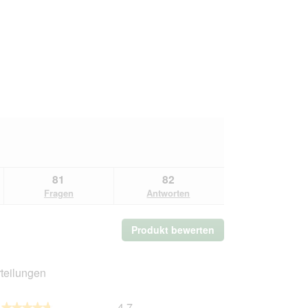
81
82
Fragen
Antworten
Produkt bewerten
.
Mit
dieser
Aktion
teilungen
wird
ein
Gesamt,
4.7
★★★★★
★★★★★