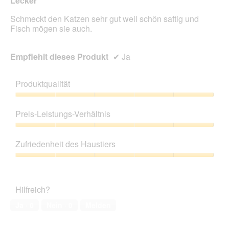
Lecker
Schmeckt den Katzen sehr gut weil schön saftig und
Fisch mögen sie auch.
Empfiehlt dieses Produkt
✔
Ja
Produktqualität
Produktqualität,
5
Preis-Leistungs-Verhältnis
von
5
Preis-
Leistungs-
Zufriedenheit des Haustiers
Verhältnis,
5
Zufriedenheit
von
des
5
Haustiers,
Hilfreich?
5
von
Ja ·
0
Nein ·
0
Melden
5