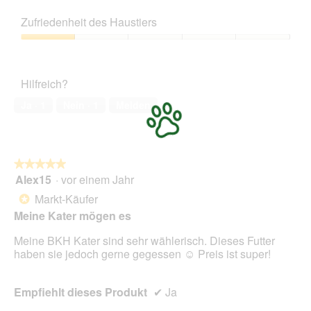
5
Preis-
Leistungs-
Zufriedenheit des Haustiers
Verhältnis,
3
Zufriedenheit
von
des
5
Haustiers,
Hilfreich?
1
von
Ja ·
1
Nein ·
1
Melden
5
★★★★★
★★★★★
Alex15
·
vor einem Jahr
5
von
Markt-Käufer
*
5
Meine Kater mögen es
Sternen.
Meine BKH Kater sind sehr wählerisch. Dieses Futter
haben sie jedoch gerne gegessen ☺️ Preis ist super!
Empfiehlt dieses Produkt
✔
Ja