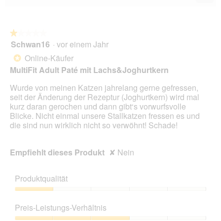
Wen
du
auf
die
folg
★★★★★
★★★★★
Scha
Schwan16
·
vor einem Jahr
1
klick
von
wird
Online-Käufer
*
der
5
unte
MultiFit Adult Paté mit Lachs&Joghurtkern
Sternen.
aufg
Inhal
Wurde von meinen Katzen jahrelang gerne gefressen,
aktua
seit der Änderung der Rezeptur (Joghurtkern) wird mal
kurz daran gerochen und dann gibt‘s vorwurfsvolle
Blicke. Nicht einmal unsere Stallkatzen fressen es und
die sind nun wirklich nicht so verwöhnt! Schade!
Empfiehlt dieses Produkt
✘
Nein
Produktqualität
Produktqualität,
1
Preis-Leistungs-Verhältnis
von