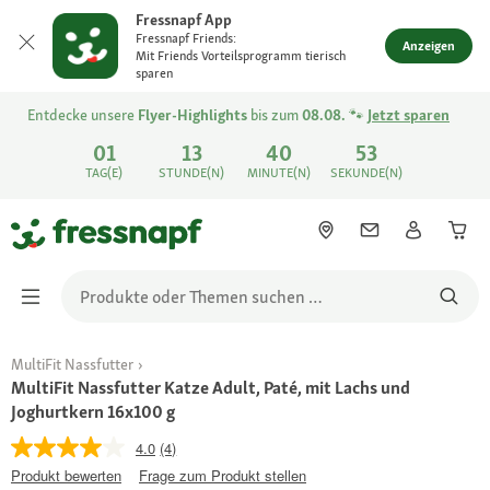
Fressnapf App
Fressnapf Friends:
Anzeigen
Mit Friends Vorteilsprogramm tierisch
sparen
Entdecke unsere
Flyer-Highlights
bis zum
08.08.
🐾
Jetzt sparen
01
13
40
53
TAG(E)
STUNDE(N)
MINUTE(N)
SEKUNDE(N)
MultiFit Nassfutter
MultiFit Nassfutter Katze Adult, Paté, mit Lachs und
Joghurtkern 16x100 g
4.0
(4)
Produkt bewerten
Frage zum Produkt stellen