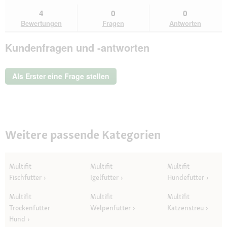
du
und
un
Bewertungen
zu
Antworten
Ant
4
0
0
lesen
den
durchsuchen
du
für
Bewertungen
Fragen
Antworten
Bewertungen.
MultiFit
Nassfutter
Kundenfragen und -antworten
Katze
Adult,
Paté,
mit
Als Erster eine Frage stellen
Lachs
und
Joghurtkern
16x100
g
Weitere passende Kategorien
Multifit
Multifit
Multifit
Fischfutter
Igelfutter
Hundefutter
Multifit
Multifit
Multifit
Trockenfutter
Welpenfutter
Katzenstreu
Hund