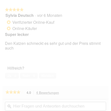
★★★★★
★★★★★
Sylvia Deutsch
·
vor 6 Monaten
5
von
Verifizierter Online-Kauf
*
5
Online-Käufer
*
Sternen.
Super lecker
Den Katzen schmeckt es sehr gut und der Preis stimmt
auch
Hilfreich?
Ja ·
0
Nein ·
0
Melden
★★★★★
★★★★★
4.0
4 Bewertungen
Mit
dieser
4
von
Aktion
Hier
Hie
5
navigierst
Fragen
ϙ
Fra
Sternen.