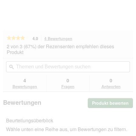
★★★★★
★★★★★
4.0
4 Bewertungen
Mit
dieser
4
2 von 3 (67%) der Rezensenten empfehlen dieses
von
Aktion
Produkt
5
navigierst
Sternen.
du
Themen
Th
Bewertungen
zu
und
ϙ
un
lesen
den
Bewertungen
Be
für
Bewertungen.
MultiFit
suchen
su
4
0
0
Nassfutter
Bewertungen
Fragen
Antworten
Katze
Adult,
Paté,
Bewertungen
Produkt bewerten
.
mit
Lachs
Mit
und
die
Joghurtkern
Beurteilungsüberblick
Akt
16x100
wir
g
Wähle unten eine Reihe aus, um Bewertungen zu filtern.
ein