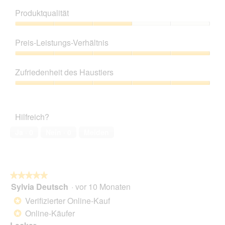
Produktqualität
Produktqualität,
3
Preis-Leistungs-Verhältnis
von
5
Preis-
Leistungs-
Zufriedenheit des Haustiers
Verhältnis,
5
Zufriedenheit
von
des
5
Haustiers,
Hilfreich?
5
von
Ja ·
0
Nein ·
0
Melden
5
★★★★★
★★★★★
Sylvia Deutsch
·
vor 10 Monaten
5
von
Verifizierter Online-Kauf
*
5
Online-Käufer
*
Sternen.