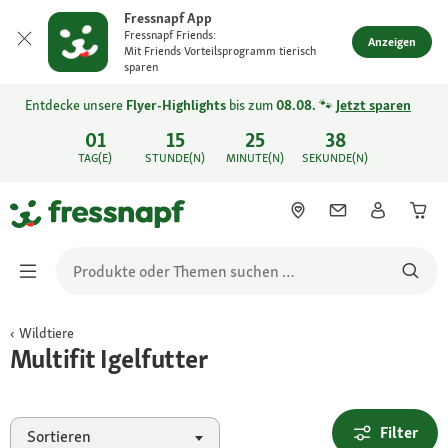
Fressnapf App
Fressnapf Friends:
Anzeigen
Mit Friends Vorteilsprogramm tierisch
sparen
Entdecke unsere
Flyer-Highlights
bis zum
08.08.
🐾
Jetzt sparen
01
15
25
38
TAG(E)
STUNDE(N)
MINUTE(N)
SEKUNDE(N)
Wildtiere
Multifit Igelfutter
Filter
Sortieren