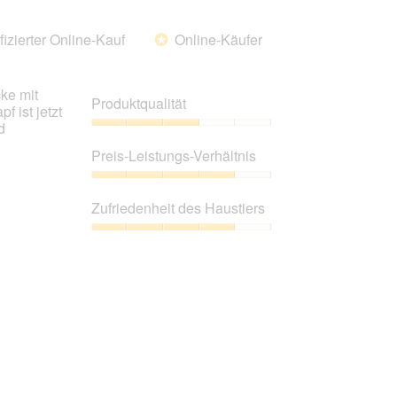
fizierter Online-Kauf
Online-Käufer
*
ke mit
Produktqualität
 ist jetzt
d
Produktqualität,
3
Preis-Leistungs-Verhältnis
von
5
Preis-
Leistungs-
Zufriedenheit des Haustiers
Verhältnis,
4
Zufriedenheit
von
des
5
Haustiers,
4
von
5