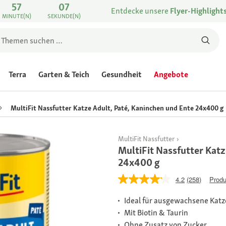
57
07
Entdecke unsere
Flyer-Highlight
MINUTE(N)
SEKUNDE(N)
Terra
Garten & Teich
Gesundheit
Angebote
MultiFit Nassfutter Katze Adult, Paté, Kaninchen und Ente 24x400 g
MultiFit Nassfutter
MultiFit Nassfutter Katz
24x400 g
4.2
(258)
Produ
Ideal für ausgewachsene Kat
Mit Biotin & Taurin
Ohne Zusatz von Zucker