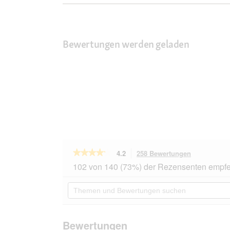
Bewertungen werden geladen
★★★★★
★★★★★
4.2
258 Bewertungen
Mit
dieser
4.2
102 von 140 (73%) der Rezensenten empfe
von
Aktion
5
navigierst
Themen
Sternen.
du
und
Bewertungen
zu
Bewertungen
lesen
den
suchen
für
Bewertunge
MultiFit
Bewertungen
Nassfutter