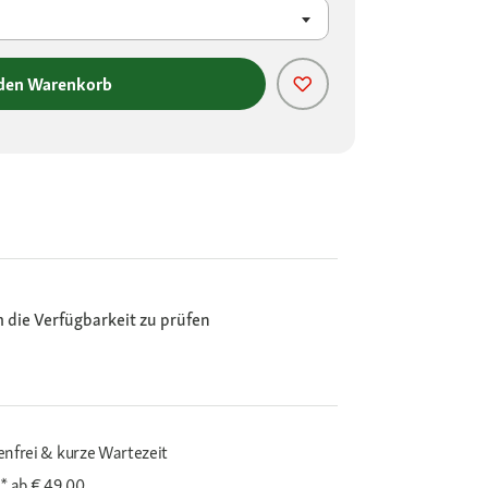
 den Warenkorb
m die Verfügbarkeit zu prüfen
enfrei & kurze Wartezeit
i*
ab € 49,00