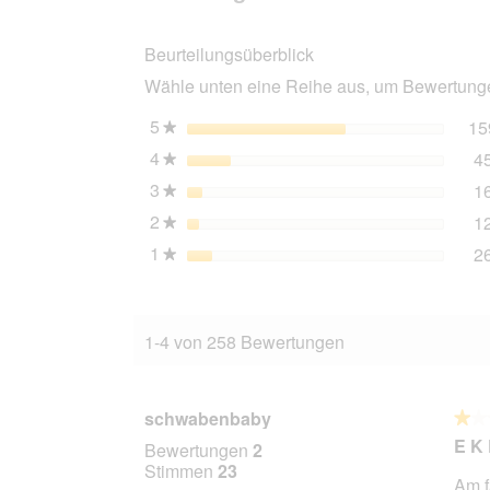
Katze
Adult,
Beurteilungsüberblick
Paté,
Kaninchen
Wähle unten eine Reihe aus, um Bewertungen
und
Ente
24x400
5
Sterne
15
★
g
4
Sterne
4
★
3
Sterne
1
★
2
Sterne
1
★
1
Sterne
2
★
1-4 von 258 Bewertungen
schwabenbaby
★★
★★
1
E K 
Bewertungen
2
von
Stimmen
23
Am f
5