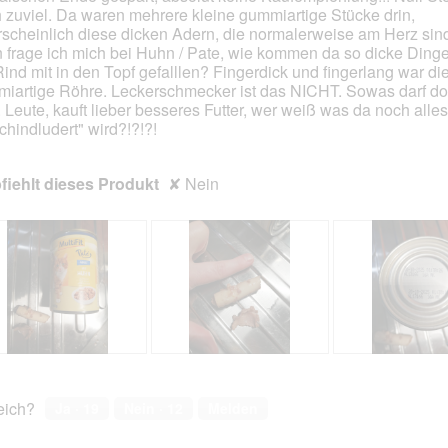
 zuviel. Da waren mehrere kleine gummiartige Stücke drin,
en.
scheinlich diese dicken Adern, die normalerweise am Herz sin
 frage ich mich bei Huhn / Pate, wie kommen da so dicke Dinger
Rind mit in den Topf gefalllen? Fingerdick und fingerlang war di
iartige Röhre. Leckerschmecker ist das NICHT. Sowas darf do
. Leute, kauft lieber besseres Futter, wer weiß was da noch alles
chindludert" wird?!?!?!
iehlt dieses Produkt
✘
Nein
G
F
B
F
r
o
e
o
ö
t
w
t
reich?
Ja ·
19
Nein ·
12
Melden
ß
o
e
o
e
M
r
M