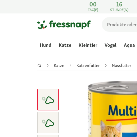
00
16
TAG(E)
STUNDE(N)
Hund
Katze
Kleintier
Vogel
Aqua
Katze
Katzenfutter
Nassfutter