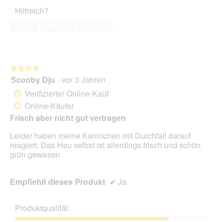
5
Haustiers,
Hilfreich?
1
von
Ja ·
0
Nein ·
0
Melden
5
★★★★★
★★★★★
Scooby Dju
·
vor 3 Jahren
4
von
Verifizierter Online-Kauf
*
5
Online-Käufer
*
Sternen.
Frisch aber nicht gut vertragen
Leider haben meine Kaninchen mit Durchfall darauf
reagiert. Das Heu selbst ist allerdings frisch und schön
grün gewesen
Empfiehlt dieses Produkt
✔
Ja
Produktqualität