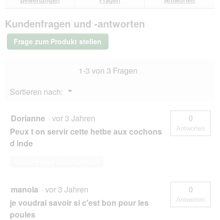
Bewertungen.
MultiFit
Heu
Kundenfragen und -antworten
Pfefferminze
2x500
g
Frage zum Produkt stellen
1-3 von 3 Fragen
Menü
Sortieren nach:
▼
Dorianne
·
vor 3 Jahren
0
Antworten
Peux t on servir cette hetbe aux cochons
d inde
Diese Frage beantworten
manola
·
vor 3 Jahren
0
Antworten
je voudrai savoir si c'est bon pour les
poules