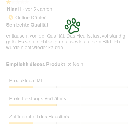
★★★★★
★★★★★
NinaH
·
vor 5 Jahren
1
von
Online-Käufer
*
5
Schlechte Qualität
Sternen.
enttäuscht von der Qualität. Das Heu ist fast vollständig
gelb. Es sieht nicht so grün aus wie auf dem Bild. Ich
würde nicht wieder kaufen.
Empfiehlt dieses Produkt
✘
Nein
Produktqualität
Produktqualität,
1
Preis-Leistungs-Verhältnis
von
5
Preis-
Leistungs-
Zufriedenheit des Haustiers
Verhältnis,
2
Zufriedenheit
von
des