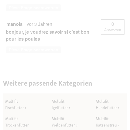
Diese Frage beantworten
manola
·
vor 3 Jahren
0
Antworten
bonjour, je voudrez savoir si c'est bon
pour les poules
Diese Frage beantworten
Weitere passende Kategorien
Multifit
Multifit
Multifit
Fischfutter
Igelfutter
Hundefutter
Multifit
Multifit
Multifit
Trockenfutter
Welpenfutter
Katzenstreu