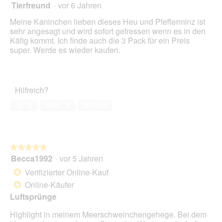
Scha
Tierfreund
·
vor 6 Jahren
5
klick
von
wird
Meine Kaninchen lieben dieses Heu und Pfefferminz ist
der
5
unte
sehr angesagt und wird sofort gefressen wenn es in den
Sternen.
aufg
Käfig kommt. Ich finde auch die 3 Pack für ein Preis
Inhal
super. Werde es wieder kaufen.
aktua
Hilfreich?
Ja ·
0
Nein ·
0
Melden
★★★★★
★★★★★
Becca1992
·
vor 5 Jahren
5
von
Verifizierter Online-Kauf
*
5
Online-Käufer
*
Sternen.
Luftsprünge
Highlight in meinem Meerschweinchengehege. Bei dem