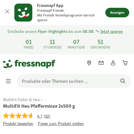
Fressnapf App
Fressnapf Friends:
Anzeigen
Mit Friends Vorteilsprogramm tierisch
sparen
Entdecke unsere
Flyer-Highlights
bis zum
08.08.
🐾
Jetzt sparen
01
11
07
51
TAG(E)
STUNDE(N)
MINUTE(N)
SEKUNDE(N)
MultiFit Futter & Heu
MultiFit Heu Pfefferminze 2x500 g
4.7
(32)
Produkt bewerten
Frage zum Produkt stellen