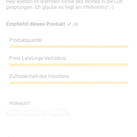
Heu werden im wahrsten Sinne des Wortes in die Luft
gesprungen. Ich glaube es liegt am Pfefferminz ;-)
Empfiehlt dieses Produkt
✔
Ja
Produktqualität
Produktqualität,
5
Preis-Leistungs-Verhältnis
von
5
Preis-
Leistungs-
Zufriedenheit des Haustiers
Verhältnis,
5
Zufriedenheit
von
des
5
Haustiers,
Hilfreich?
5
von
Ja ·
0
Nein ·
0
Melden
5