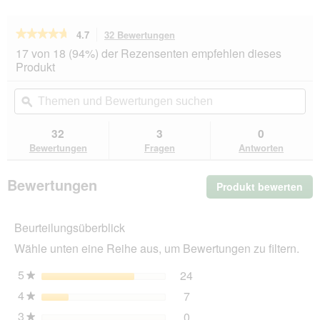
★★★★★
★★★★★
4.7
32 Bewertungen
Mit
dieser
4.7
17 von 18 (94%) der Rezensenten empfehlen dieses
von
Aktion
Produkt
5
navigierst
Sternen.
du
Themen
Th
Bewertungen
zu
und
ϙ
un
lesen
den
Bewertungen
Be
für
Bewertungen.
MultiFit
suchen
su
32
3
0
Heu
Bewertungen
Fragen
Antworten
Pfefferminze
2x500
g
Bewertungen
Produkt bewerten
.
Mit
die
Beurteilungsüberblick
Akt
wir
Wähle unten eine Reihe aus, um Bewertungen zu filtern.
ein
mo
5
Sterne
24
24 Bewertungen mit 5 St
Auswählen, um nach Bewer
★
Dia
4
Sterne
7
geö
7 Bewertungen mit 4 Ster
Auswählen, um nach Bewer
★
3
Sterne
0
0 Bewertungen mit 3 Ster
Auswählen, um nach Bewer
★