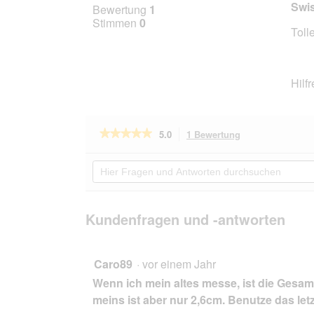
5
Swis
Bewertung
1
von
Stimmen
0
Toll
5
Stern
Hilf
★★★★★
★★★★★
5.0
1 Bewertung
Mit
dieser
5
von
Aktion
Hier
5
navigierst
Fragen
Sternen.
du
und
Bewertungen
zu
Antworten
lesen
den
durchsuchen
Kundenfragen und -antworten
für
Bewertungen.
Hunter
Halsband
Swiss
natur
Caro89
·
vor einem Jahr
/
Wenn ich mein altes messe, ist die Gesa
beige
55
meins ist aber nur 2,6cm. Benutze das let
cm