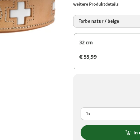
weitere Produktdetails
Farbe
natur / beige
32 cm
€ 55,99
1x
In