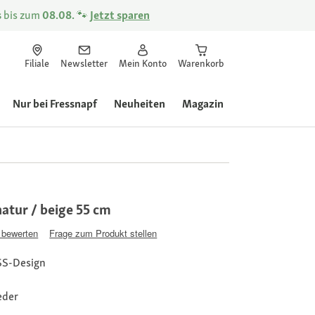
s
bis zum
08.08.
🐾
Jetzt sparen
Filiale
Newsletter
Mein Konto
Warenkorb
Nur bei Fressnapf
Neuheiten
Magazin
atur / beige 55 cm
 bewerten
Frage zum Produkt stellen
SS-Design
eder