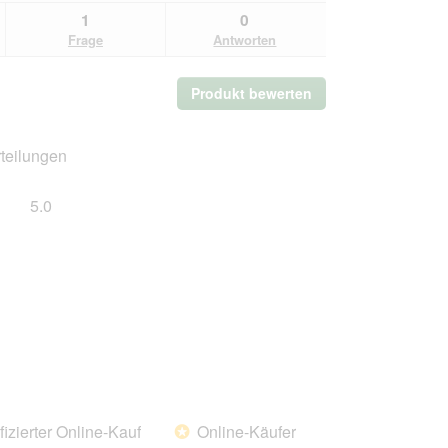
1
0
Frage
Antworten
Produkt bewerten
.
Mit
dieser
Aktion
teilungen
wird
ein
Gesamt,
5.0
modales
Durchschnittliche
Dialogfeld
Bewertung:
geöffnet.
5
von
5.
fizierter Online-Kauf
Online-Käufer
*