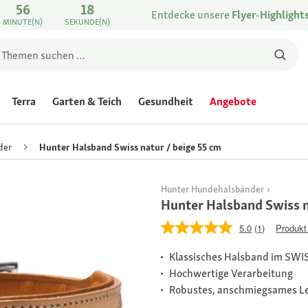
56
18
Entdecke unsere
Flyer-Highlight
MINUTE(N)
SEKUNDE(N)
Terra
Garten & Teich
Gesundheit
Angebote
der
Hunter Halsband Swiss natur / beige 55 cm
Hunter Hundehalsbänder
Hunter Halsband Swiss n
5.0
(1)
Produkt
Klassisches Halsband im SWI
Hochwertige Verarbeitung
Robustes, anschmiegsames L