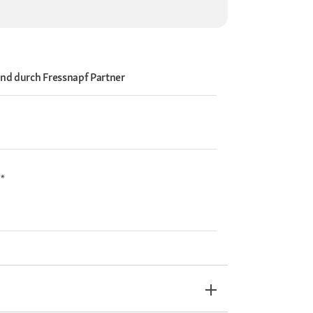
and durch
Fressnapf Partner
i*