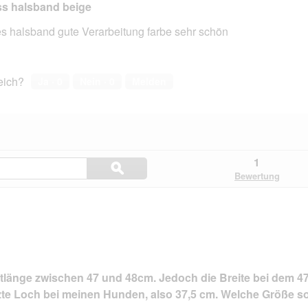
s halsband beige
es halsband gute Verarbeitung farbe sehr schön
en.
reich?
Ja ·
0
Nein ·
0
Melden
Hier
1
ϙ
Fragen
Suchen
Bewertung
und
Antworten
durchsuchen
mtlänge zwischen 47 und 48cm. Jedoch die Breite bei dem 
zte Loch bei meinen Hunden, also 37,5 cm. Welche Größe sol