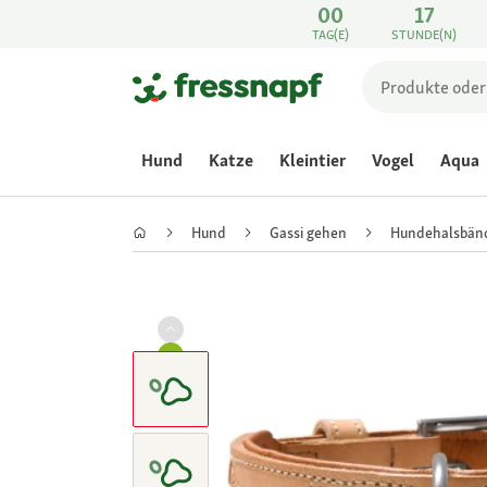
00
17
TAG(E)
STUNDE(N)
Hund
Katze
Kleintier
Vogel
Aqua
Hund
Gassi gehen
Hundehalsbän