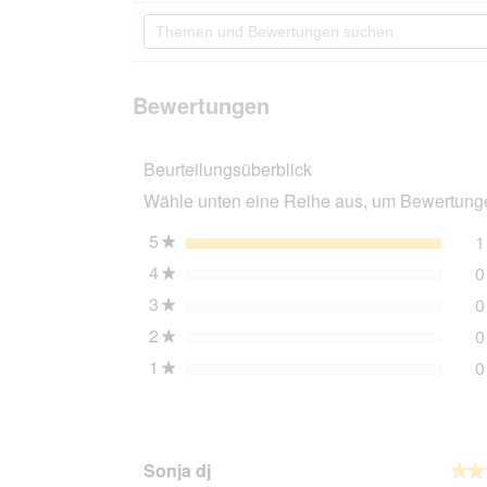
von
Aktion
Themen
5
navigierst
und
Sternen.
du
Bewertungen
Bewertungen
zu
suchen
lesen
den
Bewertungen
für
Bewertungen.
Hunter
Halsband
Swiss
Beurteilungsüberblick
natur
/
Wähle unten eine Reihe aus, um Bewertungen
beige
55
5
Sterne
1
cm
★
4
Sterne
0
★
3
Sterne
0
★
2
Sterne
0
★
1
Sterne
0
★
Sonja dj
★★
★★