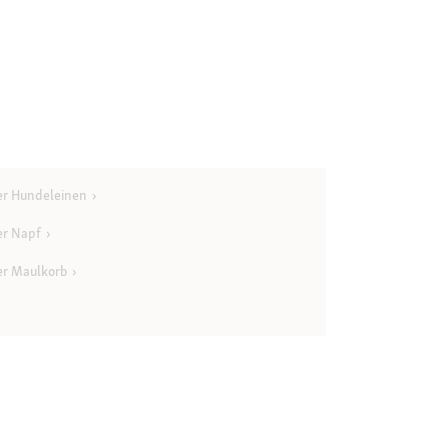
er Hundeleinen
er Napf
er Maulkorb