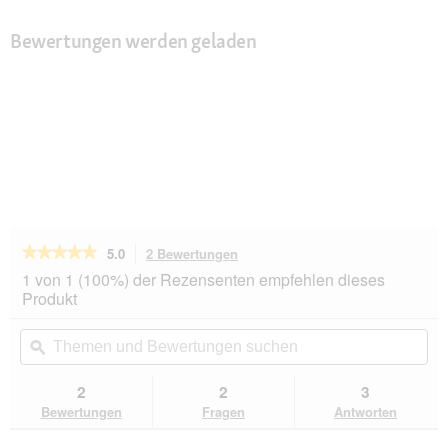
Bewertungen werden geladen
★★★★★
★★★★★
5.0
2 Bewertungen
Mit
dieser
5
1 von 1 (100%) der Rezensenten empfehlen dieses
von
Aktion
Produkt
5
navigierst
Sternen.
du
Themen
Th
Bewertungen
zu
und
ϙ
un
lesen
den
Bewertungen
Be
für
Bewertungen.
Hunter
suchen
su
2
2
3
Halsband
Bewertungen
Fragen
Antworten
Love
65
cm