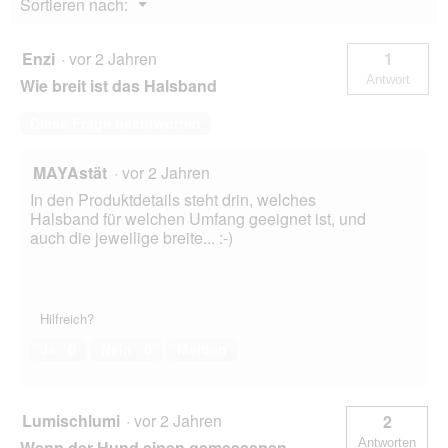
Menü
Sortieren nach:
▼
Enzi
·
vor 2 Jahren
1
Antwort
Wie breit ist das Halsband
Diese Frage beantworten
MAYAstät
·
vor 2 Jahren
In den Produktdetails steht drin, welches
Halsband für welchen Umfang geeignet ist, und
auch die jeweilige breite... :-)
Hilfreich?
Ja ·
0
Nein ·
0
Melden
Lumischlumi
·
vor 2 Jahren
2
Antworten
Wenn der Hund einen gemessenen