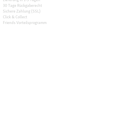
30 Tage Rückgaberecht
Sichere Zahlung (SSL)
Click & Collect
Friends Vorteilsprogramm
Unsere Filialen
Filialen finden
Filial-Services
Geschenkkarte
Fressnapf Salon
Katzenexperten
Hundeexperten
Über Fressnapf
Über uns
Karriere
Compliance
Tierisch Engagiert