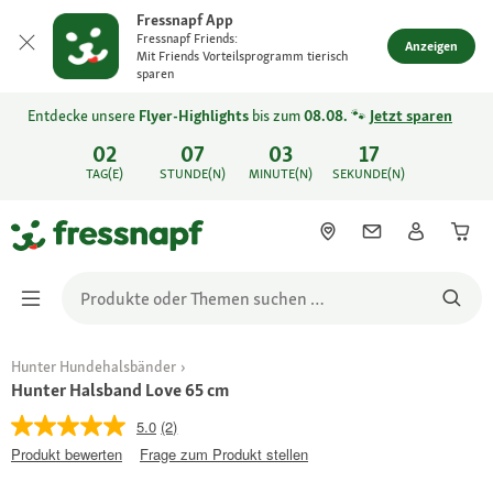
Fressnapf App
Fressnapf Friends:
Anzeigen
Mit Friends Vorteilsprogramm tierisch
sparen
Entdecke unsere
Flyer-Highlights
bis zum
08.08.
🐾
Jetzt sparen
02
07
03
17
TAG(E)
STUNDE(N)
MINUTE(N)
SEKUNDE(N)
Hunter Hundehalsbänder
Hunter Halsband Love 65 cm
5.0
(2)
Produkt bewerten
Frage zum Produkt stellen