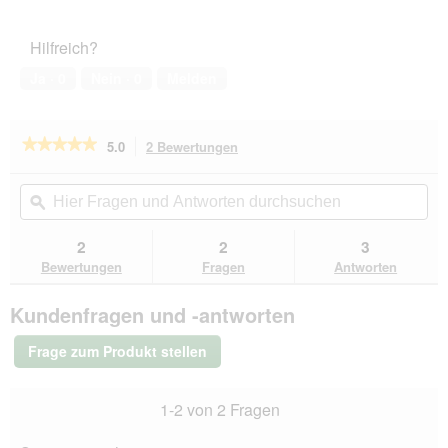
Hilfreich?
Ja ·
0
Nein ·
0
Melden
★★★★★
★★★★★
5.0
2 Bewertungen
Mit
dieser
5
von
Aktion
Hier
Hie
5
navigierst
Fragen
ϙ
Fra
Sternen.
du
und
un
Bewertungen
zu
Antworten
Ant
2
2
3
lesen
den
durchsuchen
du
für
Bewertungen
Fragen
Antworten
Bewertungen.
Hunter
Halsband
Kundenfragen und -antworten
Love
65
cm
Frage zum Produkt stellen
1-2 von 2 Fragen