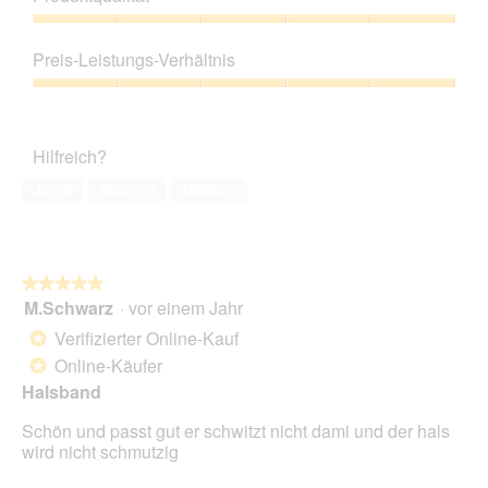
Produktqualität,
5
Preis-Leistungs-Verhältnis
von
5
Preis-
Leistungs-
Verhältnis,
Hilfreich?
5
von
Ja ·
0
Nein ·
0
Melden
5
★★★★★
★★★★★
M.Schwarz
·
vor einem Jahr
5
von
Verifizierter Online-Kauf
*
5
Online-Käufer
*
Sternen.
Halsband
Schön und passt gut er schwitzt nicht dami und der hals
wird nicht schmutzig