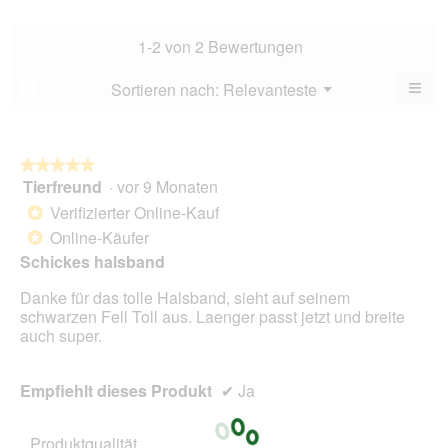
Verhä
von
Durch
5.
Bewe
1-2 von 2 Bewertungen
5
von
≡
Menü
Sortieren nach:
Relevanteste
?
▼
5.
Wen
du
auf
die
folg
★★★★★
★★★★★
Scha
Tierfreund
·
vor 9 Monaten
5
klick
von
wird
Verifizierter Online-Kauf
*
der
5
unte
Online-Käufer
*
Sternen.
aufg
Schickes halsband
Inhal
aktua
Danke für das tolle Halsband, sieht auf seinem
schwarzen Fell Toll aus. Laenger passt jetzt und breite
auch super.
Empfiehlt dieses Produkt
✔
Ja
Produktqualität