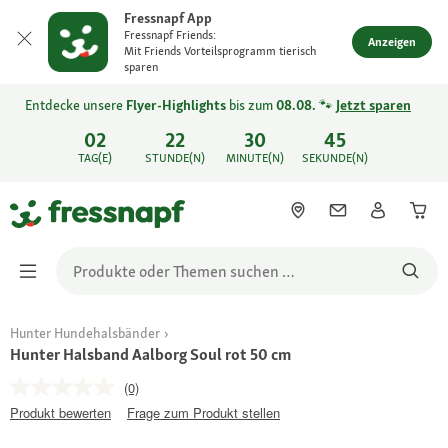
Fressnapf App
Fressnapf Friends:
Anzeigen
Mit Friends Vorteilsprogramm tierisch
sparen
Entdecke unsere
Flyer-Highlights
bis zum
08.08.
🐾
Jetzt sparen
02
22
30
45
TAG(E)
STUNDE(N)
MINUTE(N)
SEKUNDE(N)
Hunter Hundehalsbänder
Hunter Halsband Aalborg Soul rot 50 cm
(0)
Produkt bewerten
Frage zum Produkt stellen