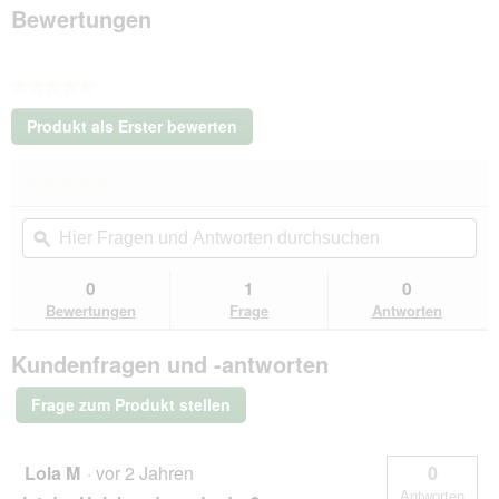
50
Bewertungen
cm
★★★★★
Kein
Produkt als Erster bewerten
Beurteilungswert
.
Mit
★★★★★
★★★★★
dieser
Kein
Aktion
Hier
Hie
Beurteilungswert
wird
Fragen
ϙ
Fra
für
ein
Hunter
und
un
modales
Halsband
Antworten
Ant
0
1
0
Dialogfeld
Aalborg
durchsuchen
du
Bewertungen
Frage
Antworten
Soul
geöffnet.
rot
50
Kundenfragen und -antworten
cm
Frage zum Produkt stellen
Lola M
·
vor 2 Jahren
0
Antworten