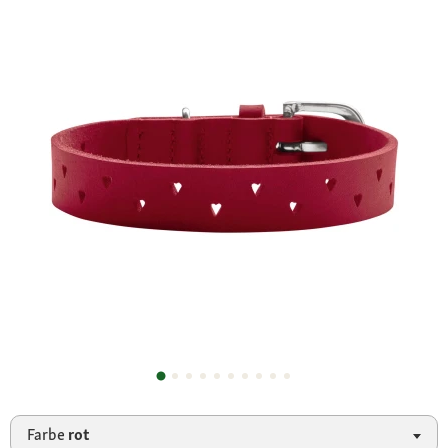
Farbe
rot