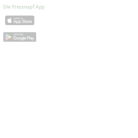
Die Fressnapf App
Unsere Services
Hilfe & Kontakt
Servicewelt
Fressnapf Magazin
Mein Konto
Passwort beantragen
Meine Bestellungen
Meine Wunschliste
Fressnapf Friends
Produkte wiederbestellen
Vertrag widerrufen
Erklärung zur Barrierefreiheit