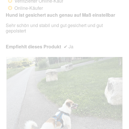
Verifizierter Online-Kauf
d
*
m
5
g
o
Online-Käufer
*
Sternen.
e
d
Hund ist gesichert auch genau auf Maß einstellbar
ö
a
f
l
Sehr schön und stabil und gut gesichert und gut
f
e
gepolstert
n
s
e
D
t
i
Empfiehlt dieses Produkt
✔
Ja
.
a
l
o
g
f
e
l
d
g
e
ö
f
f
n
e