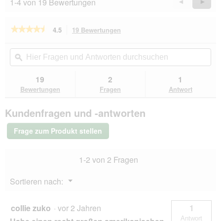
1-4 von 19 Bewertungen
Zurück
◄
Weiter
►
Reviews
Revie
★★★★★
★★★★★
4.5
19 Bewertungen
Mit
dieser
4.5
von
Aktion
Hier
Hie
5
navigierst
Fragen
ϙ
Fra
Sternen.
du
und
un
Bewertungen
zu
Antworten
Ant
19
2
1
lesen
den
durchsuchen
du
für
Bewertungen
Fragen
Antwort
Bewertungen.
Hunter
Geschirr
Kundenfragen und -antworten
Maldon
Up
altrosa
Frage zum Produkt stellen
L
1-2 von 2 Fragen
Menü
Sortieren nach:
▼
collie zuko
·
vor 2 Jahren
1
Antwort