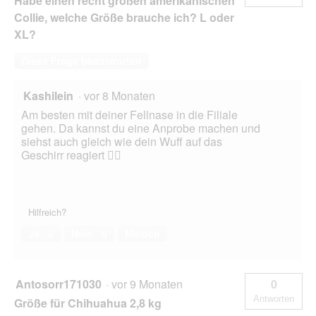
Habe einen recht großen amerikanischen
Collie, welche Größe brauche ich? L oder
XL?
Diese Frage beantworten
Kashilein
·
vor 8 Monaten
Am besten mit deiner Fellnase in die Filiale
gehen. Da kannst du eine Anprobe machen und
siehst auch gleich wie dein Wuff auf das
Geschirr reagiert 👍🏻
Hilfreich?
Ja ·
0
Nein ·
0
Melden
Antosorr171030
·
vor 9 Monaten
0
Antworten
Größe für Chihuahua 2,8 kg