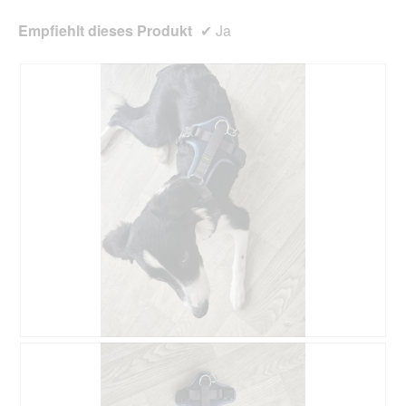
Empfiehlt dieses Produkt
✔
Ja
B
F
e
o
w
t
e
o