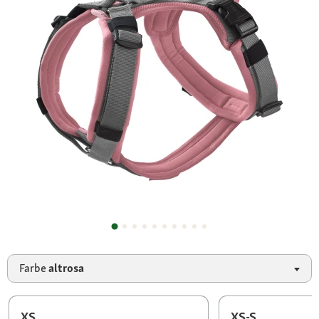
Farbe
altrosa
XS
XS-S