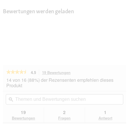
Bewertungen werden geladen
★★★★★
★★★★★
4.5
19 Bewertungen
Mit
dieser
4.5
14 von 16 (88%) der Rezensenten empfehlen dieses
von
Aktion
Produkt
5
navigierst
Sternen.
du
Themen
Th
Bewertungen
zu
und
ϙ
un
lesen
den
Bewertungen
Be
für
Bewertungen.
Hunter
suchen
su
19
2
1
Geschirr
Bewertungen
Fragen
Antwort
Maldon
Up
altrosa