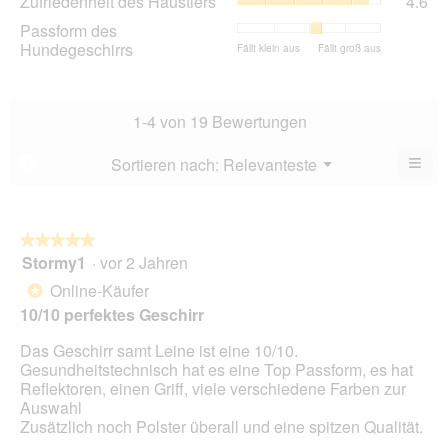
Zufriedenheit des Haustiers
4.6
Ver
vo
de
Dur
Passform des
5.
Hau
Bew
Hundegeschirrs
Bewertung
Bewertung
Passform
Fällt klein aus
Fällt groß aus
Dur
4.5
von
von
des
Bew
vo
1
5
Hundegeschirrs,
4.6
5.
bedeutet
bedeutet
Durchschnittliche
vo
1-4 von 19 Bewertungen
Fällt
Fällt
Bewertung:
5.
klein
groß
3.2
≡
Menü
Sortieren nach:
Relevanteste
?
aus
aus
von
▼
5.
Wen
du
auf
die
folg
★★★★★
★★★★★
Scha
Stormy1
·
vor 2 Jahren
5
klick
von
wird
Online-Käufer
*
der
5
unte
10/10 perfektes Geschirr
Sternen.
aufg
Inhal
Das Geschirr samt Leine ist eine 10/10.
aktua
Gesundheitstechnisch hat es eine Top Passform, es hat
Reflektoren, einen Griff, viele verschiedene Farben zur
Auswahl
Zusätzlich noch Polster überall und eine spitzen Qualität.