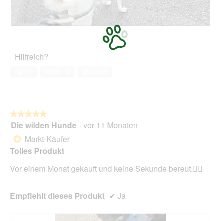
t
.
B
F
e
o
w
t
Hilfreich?
e
o
r
M
Ja ·
1
Nein ·
0
Melden
t
i
u
t
n
d
g
i
z
e
★★★★★
★★★★★
u
s
Die wilden Hunde
·
vor 11 Monaten
5
F
e
von
Markt-Käufer
*
o
r
5
Tolles Produkt
t
A
Sternen.
o
k
Vor einem Monat gekauft und keine Sekunde bereut.👍🏻
1
t
.
i
o
Empfiehlt dieses Produkt
✔
Ja
n
w
i