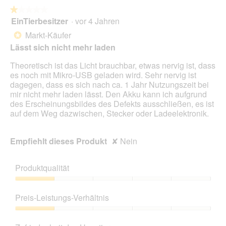
★★★★★
★★★★★
EinTierbesitzer
·
vor 4 Jahren
1
von
Markt-Käufer
*
5
Lässt sich nicht mehr laden
Sternen.
Theoretisch ist das Licht brauchbar, etwas nervig ist, dass
es noch mit Mikro-USB geladen wird. Sehr nervig ist
dagegen, dass es sich nach ca. 1 Jahr Nutzungszeit bei
mir nicht mehr laden lässt. Den Akku kann ich aufgrund
des Erscheinungsbildes des Defekts ausschließen, es ist
auf dem Weg dazwischen, Stecker oder Ladeelektronik.
Empfiehlt dieses Produkt
✘
Nein
Produktqualität
Produktqualität,
1
Preis-Leistungs-Verhältnis
von
5
Preis-
Leistungs-