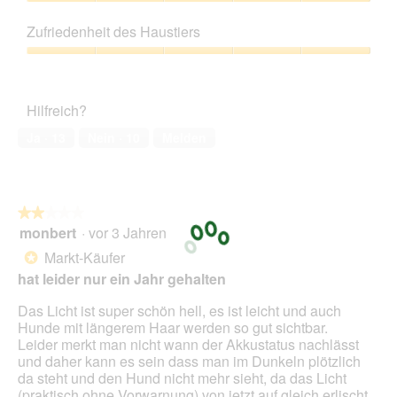
5
Preis-
i
Leistungs-
e
Zufriedenheit des Haustiers
Verhältnis,
s
5
Zufriedenheit
e
von
des
r
5
Haustiers,
A
Hilfreich?
5
k
von
t
Ja ·
13
Nein ·
10
Melden
5
i
o
n
w
★★★★★
★★★★★
i
monbert
·
vor 3 Jahren
r
2
d
von
Markt-Käufer
*
e
5
hat leider nur ein Jahr gehalten
i
Sternen.
n
Das Licht ist super schön hell, es ist leicht und auch
m
Hunde mit längerem Haar werden so gut sichtbar.
o
Leider merkt man nicht wann der Akkustatus nachlässt
d
und daher kann es sein dass man im Dunkeln plötzlich
a
da steht und den Hund nicht mehr sieht, da das Licht
l
(praktisch ohne Vorwarnung) von jetzt auf gleich erlischt.