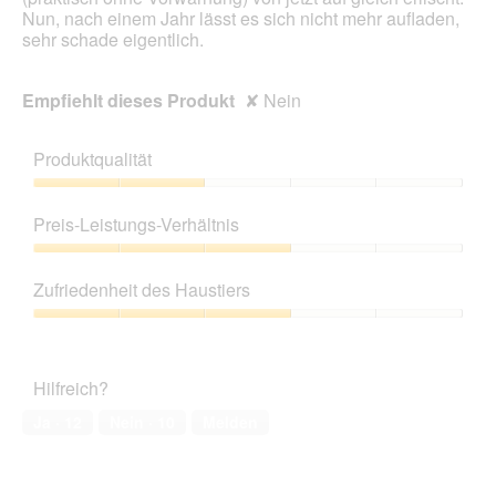
e
Nun, nach einem Jahr lässt es sich nicht mehr aufladen,
s
sehr schade eigentlich.
D
i
a
Empfiehlt dieses Produkt
✘
Nein
l
o
g
Produktqualität
f
e
Produktqualität,
l
2
Preis-Leistungs-Verhältnis
d
von
g
5
Preis-
e
Leistungs-
Zufriedenheit des Haustiers
ö
Verhältnis,
f
3
Zufriedenheit
f
von
des
n
5
Haustiers,
e
Hilfreich?
3
t
von
Ja ·
12
Nein ·
10
Melden
.
5