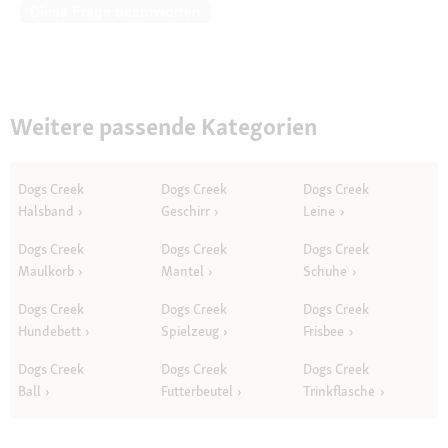
Diese Frage beantworten
Weitere passende Kategorien
Dogs Creek
Dogs Creek
Dogs Creek
Halsband
Geschirr
Leine
Dogs Creek
Dogs Creek
Dogs Creek
Maulkorb
Mantel
Schuhe
Dogs Creek
Dogs Creek
Dogs Creek
Hundebett
Spielzeug
Frisbee
Dogs Creek
Dogs Creek
Dogs Creek
Ball
Futterbeutel
Trinkflasche