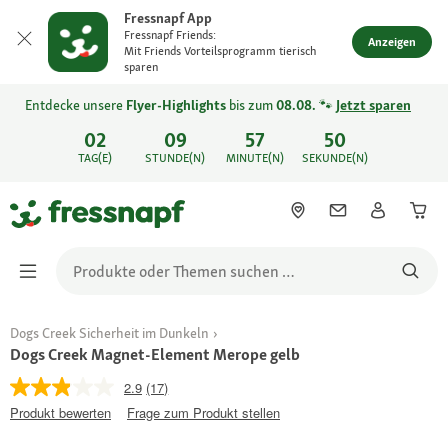
Fressnapf App
Fressnapf Friends:
Anzeigen
Mit Friends Vorteilsprogramm tierisch
sparen
Entdecke unsere
Flyer-Highlights
bis zum
08.08.
🐾
Jetzt sparen
02
09
57
50
TAG(E)
STUNDE(N)
MINUTE(N)
SEKUNDE(N)
Dogs Creek Sicherheit im Dunkeln
Dogs Creek Magnet-Element Merope gelb
2.9
(17)
Produkt bewerten
Frage zum Produkt stellen