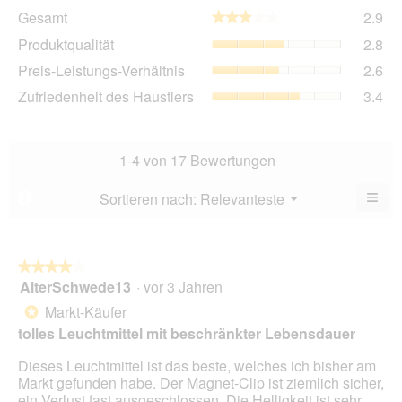
Ge
Gesamt
2.9
★★★★★
★★★★★
Dur
Pro
Produktqualität
2.8
Bew
Dur
2.9
Pre
Preis-Leistungs-Verhältnis
2.6
Bew
von
Lei
2.8
Zuf
Zufriedenheit des Haustiers
3.4
5.
Ver
von
des
Dur
5.
Hau
Bew
Dur
2.6
Bew
1-4 von 17 Bewertungen
von
3.4
5.
von
≡
Menü
Sortieren nach:
Relevanteste
?
▼
5.
Wen
du
auf
die
folg
★★★★★
★★★★★
Scha
AlterSchwede13
·
vor 3 Jahren
4
klick
von
wird
Markt-Käufer
*
der
5
unte
tolles Leuchtmittel mit beschränkter Lebensdauer
Sternen.
aufg
Inhal
Dieses Leuchtmittel ist das beste, welches ich bisher am
aktua
Markt gefunden habe. Der Magnet-Clip ist ziemlich sicher,
ein Verlust fast ausgeschlossen. Die Helligkeit ist sehr,