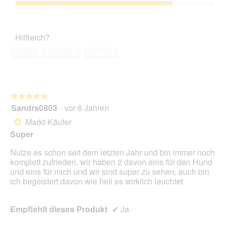
3
Zufriedenheit
von
des
5
Haustiers,
Hilfreich?
4
von
Ja ·
5
Nein ·
10
Melden
5
★★★★★
★★★★★
Sandra0803
·
vor 6 Jahren
5
von
Markt-Käufer
*
5
Super
Sternen.
Nutze es schon seit dem letzten Jahr und bin immer noch
komplett zufrieden, wir haben 2 davon eins für den Hund
und eins für mich und wir sind super zu sehen, auch bin
ich begeistert davon wie hell es wirklich leuchtet
Empfiehlt dieses Produkt
✔
Ja