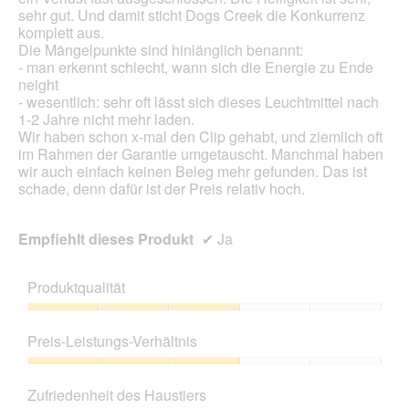
sehr gut. Und damit sticht Dogs Creek die Konkurrenz
komplett aus.
Die Mängelpunkte sind hinlänglich benannt:
- man erkennt schlecht, wann sich die Energie zu Ende
neight
- wesentlich: sehr oft lässt sich dieses Leuchtmittel nach
1-2 Jahre nicht mehr laden.
Wir haben schon x-mal den Clip gehabt, und ziemlich oft
im Rahmen der Garantie umgetauscht. Manchmal haben
wir auch einfach keinen Beleg mehr gefunden. Das ist
schade, denn dafür ist der Preis relativ hoch.
Empfiehlt dieses Produkt
✔
Ja
Produktqualität
Produktqualität,
3
Preis-Leistungs-Verhältnis
von
5
Preis-
Leistungs-
Zufriedenheit des Haustiers
Verhältnis,