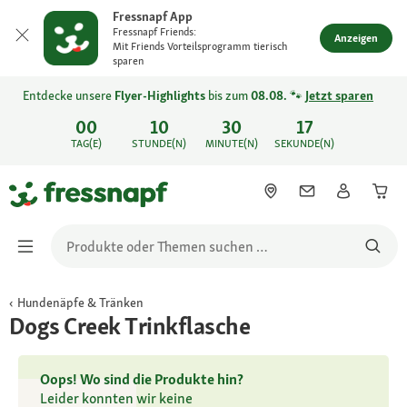
Fressnapf App
Fressnapf Friends:
Anzeigen
Mit Friends Vorteilsprogramm tierisch
sparen
Entdecke unsere
Flyer-Highlights
bis zum
08.08.
🐾
Jetzt sparen
00
10
30
17
TAG(E)
STUNDE(N)
MINUTE(N)
SEKUNDE(N)
Hundenäpfe & Tränken
Dogs Creek Trinkflasche
Oops! Wo sind die Produkte hin?
Leider konnten wir keine