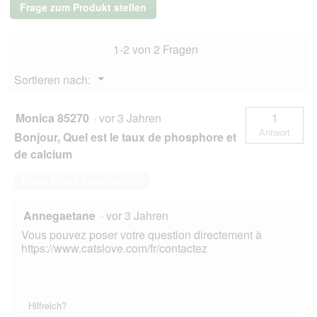
Frage zum Produkt stellen
in
Gelee
Kalb
1-2 von 2 Fragen
mit
Eierschalen
und
Menü
Sortieren nach:
Lachsöl
▼
48x85
g
Monica 85270
·
vor 3 Jahren
1
Antwort
Bonjour, Quel est le taux de phosphore et
de calcium
Diese Frage beantworten
Annegaetane
·
vor 3 Jahren
Vous pouvez poser votre question directement à
https://www.catslove.com/fr/contactez
Hilfreich?