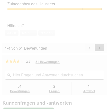
Leistungs-
Zufriedenheit des Haustiers
Verhältnis,
3
Zufriedenheit
von
des
5
Haustiers,
Hilfreich?
5
von
Ja ·
0
Nein ·
0
Melden
5
1-4 von 51 Bewertungen
Zurück
◄
Weiter
►
Reviews
Revie
★★★★★
★★★★★
3.7
51 Bewertungen
Mit
dieser
3.7
von
Aktion
Hier
Hie
5
navigierst
Fragen
ϙ
Fra
Sternen.
du
und
un
Bewertungen
zu
Antworten
Ant
51
2
1
lesen
den
durchsuchen
du
für
Bewertungen
Fragen
Antwort
Bewertungen.
CAT'S
LOVE
Kundenfragen und -antworten
Katzenfutter
Katze
Junior