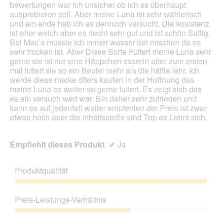
bewertungen war ich unsicher ob ich es überhaupt
ausprobieren soll. Aber meine Luna ist sehr wählerisch
und am ende hab ich es dennoch versucht. Die kosistenz
ist eher weich aber es riecht sehr gut und ist schön Saftig.
Bei Mac`s musste ich immer wasser bei mischen da es
sehr trocken ist. Aber Diese Sorte Futtert meine Luna sehr
gerne sie ist nur eine Häppchen esserin aber zum ersten
mal futtert sie so ein Beutel mehr als die hälfte lehr. Ich
werde diese marke öfters kaufen in der Hoffnung das
meine Luna es weiter so gerne futtert. Es zeigt sich das
es ein versuch wert war. Bin daher sehr zufrieden und
kann es auf jedenfall weiter empfehlen der Preis ist zwar
etwas hoch aber die inhaltsstoffe sind Top es Lohnt sich.
Empfiehlt dieses Produkt
✔
Ja
Produktqualität
Produktqualität,
5
Preis-Leistungs-Verhältnis
von
5
Preis-