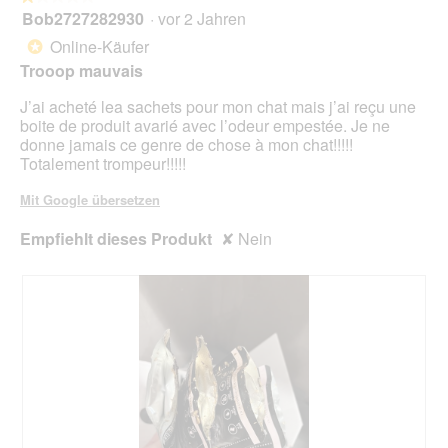
Scha
Bob2727282930
·
vor 2 Jahren
1
klick
von
wird
Online-Käufer
*
der
5
unte
Trooop mauvais
Sternen.
aufg
Inhal
J’ai acheté lea sachets pour mon chat mais j’ai reçu une
aktua
boite de produit avarié avec l’odeur empestée. Je ne
donne jamais ce genre de chose à mon chat!!!!!
Totalement trompeur!!!!!
Mit Google übersetzen
Empfiehlt dieses Produkt
✘
Nein