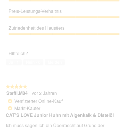
Produktqualität,
5
Preis-Leistungs-Verhältnis
von
5
Preis-
Leistungs-
Zufriedenheit des Haustiers
Verhältnis,
5
Zufriedenheit
von
des
5
Haustiers,
Hilfreich?
5
von
Ja ·
1
Nein ·
0
Melden
5
★★★★★
★★★★★
Steffi.M84
·
vor 2 Jahren
5
von
Verifizierter Online-Kauf
*
5
Markt-Käufer
*
Sternen.
CAT'S LOVE Junior Huhn mit Algenkalk & Distelöl
Ich muss sagen ich bin Überrascht auf Grund der