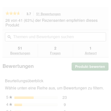
★★★★★
★★★★★
3.7
51 Bewertungen
Mit
dieser
3.7
26 von 41 (63%) der Rezensenten empfehlen dieses
von
Aktion
Produkt
5
navigierst
Sternen.
du
Themen
Th
Bewertungen
zu
und
ϙ
un
lesen
den
Bewertungen
Be
für
Bewertungen.
CAT'S
suchen
su
51
2
1
LOVE
Bewertungen
Fragen
Antwort
Katzenfutter
Katze
Junior
Bewertungen
Produkt bewerten
.
in
Gelee
Mit
Kalb
die
mit
Beurteilungsüberblick
Akt
Eierschalen
wir
und
Wähle unten eine Reihe aus, um Bewertungen zu filtern.
ein
Lachsöl
48x85
mo
5
Sterne
23
23 Bewertungen mit 5 St
Auswählen, um nach Bewer
★
g
Dia
4
Sterne
9
geö
9 Bewertungen mit 4 Ster
Auswählen, um nach Bewer
★