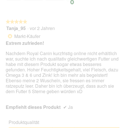
n
s
e
D
t
i
.
a
★★★★★
★★★★★
l
Tanja_95
·
vor 2 Jahren
5
o
von
Markt-Käufer
*
g
5
Extrem zufrieden!
f
Sternen.
e
Nachdem Royal Canin kurzfristig online nicht erhältlich
l
war, suchte ich nach qualitativ gleichwertigen Futter und
d
habe mit diesem Produkt sogar etwas besseres
g
gefunden. Hoher Feuchtigkeitsgehalt, viel Fleisch, dazu
e
Omega 3 & 6 und Zink! Ich bin mehr als begeistert!
ö
Ebenso meine 2 Wuscheln, sie fressen es immer
f
ratzeputz leer. Daher bin ich überzeugt, dass auch sie
f
dem Futter 5 Sterne geben würden xD
n
e
t
Empfiehlt dieses Produkt
✔
Ja
.
Produktqualität