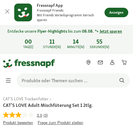
Fressnapf App
Fressnapf Friends:
Anzeigen
Mit Friends Vorteilsprogramm tierisch
sparen
Entdecke unsere
Flyer-Highlights
bis zum
08.08.
🐾
Jetzt sparen
00
11
14
55
TAG(E)
STUNDE(N)
MINUTE(N)
SEKUNDE(N)
CAT'S LOVE Trockenfutter
CAT'S LOVE Adult Mischfüterung Set 1 2tlg.
3.0
(3)
Produkt bewerten
Frage zum Produkt stellen