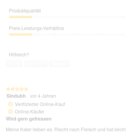
Produktqualität
Produktqualität,
1
Preis-Leistungs-Verhältnis
von
5
Preis-
Leistungs-
Verhältnis,
Hilfreich?
1
von
Ja ·
0
Nein ·
11
Melden
5
★★★★★
★★★★★
Sindubh
·
vor 4 Jahren
5
von
Verifizierter Online-Kauf
*
5
Online-Käufer
*
Sternen.
Wird gern gefressen
Meine Kater lieben es. Riecht nach Fleisch und hat leicht