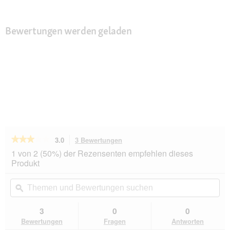
Bewertungen werden geladen
★★★★★
★★★★★
3.0
3 Bewertungen
Mit
dieser
3
1 von 2 (50%) der Rezensenten empfehlen dieses
von
Aktion
Produkt
5
navigierst
Sternen.
du
Themen
Th
Bewertungen
zu
und
ϙ
un
lesen
den
Bewertungen
Be
für
Bewertungen.
CAT'S
suchen
su
3
0
0
LOVE
Bewertungen
Fragen
Antworten
Adult