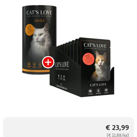
€ 23,99
(€ 11,88/kg)