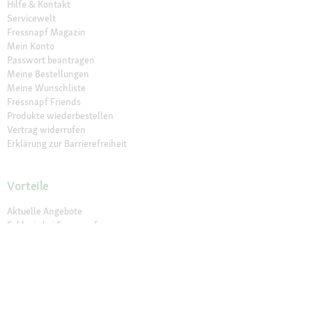
Hilfe & Kontakt
Servicewelt
Fressnapf Magazin
Mein Konto
Passwort beantragen
Meine Bestellungen
Meine Wunschliste
Fressnapf Friends
Produkte wiederbestellen
Vertrag widerrufen
Erklärung zur Barrierefreiheit
Vorteile
Aktuelle Angebote
Exklusiv bei Fressnapf
Vet Diäten
Newsletter
Lieferung in 1-3 Tagen
30 Tage Rückgaberecht
Sichere Zahlung (SSL)
Click & Collect