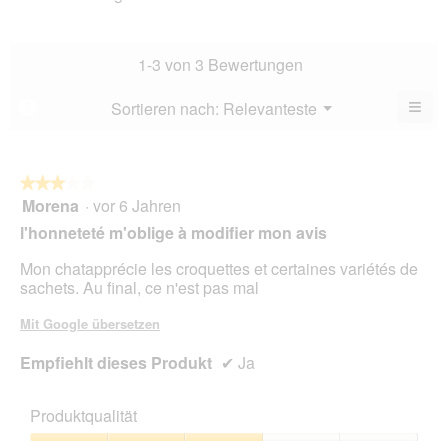
Leist
2
5.
Verhä
von
Durch
5.
Bewe
1-3 von 3 Bewertungen
2
von
≡
Menü
Sortieren nach:
Relevanteste
?
▼
5.
Wen
du
auf
die
folg
★★★★★
★★★★★
Scha
Morena
·
vor 6 Jahren
3
klick
von
wird
l'honneteté m'oblige à modifier mon avis
der
5
unte
Sternen.
Mon chatapprécie les croquettes et certaines variétés de
aufg
Inhal
sachets. Au final, ce n'est pas mal
aktua
Mit Google übersetzen
Empfiehlt dieses Produkt
✔
Ja
Produktqualität