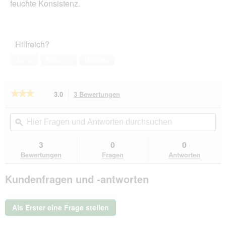
feuchte Konsistenz.
Hilfreich?
Ja ·
0
Nein ·
0
Melden
★★★★★
★★★★★
3.0
3 Bewertungen
Mit
dieser
3
von
Aktion
Hier
Hie
5
navigierst
Fragen
ϙ
Fra
Sternen.
du
und
un
Bewertungen
zu
Antworten
Ant
3
0
0
lesen
den
durchsuchen
du
für
Bewertungen
Fragen
Antworten
Bewertungen.
CAT'S
LOVE
Kundenfragen und -antworten
Adult
Mischfüterung
Set
1
Als Erster eine Frage stellen
2tlg.