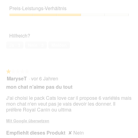
Produktqualität,
3
Preis-Leistungs-Verhältnis
von
5
Preis-
Leistungs-
Verhältnis,
Hilfreich?
3
von
Ja ·
3
Nein ·
5
Melden
5
★★★★★
★★★★★
MaryseT
·
vor 6 Jahren
1
von
mon chat n'aime pas du tout
5
Sternen.
J'ai choisi le pack Cats love car il propose 6 variétés mais
mon chat n'en veut pas je vais devoir les donner. Il
préfère Royal Canin ou ultima
Mit Google übersetzen
Empfiehlt dieses Produkt
✘
Nein