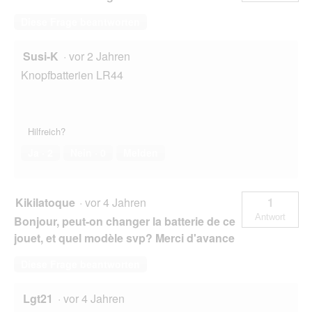
Diese Frage beantworten
Susi-K
·
vor 2 Jahren
Knopfbatterien LR44
Hilfreich?
Ja ·
2
Nein ·
0
Melden
Kikilatoque
·
vor 4 Jahren
1
Antwort
Bonjour, peut-on changer la batterie de ce
jouet, et quel modèle svp? Merci d'avance
Diese Frage beantworten
Lgt21
·
vor 4 Jahren