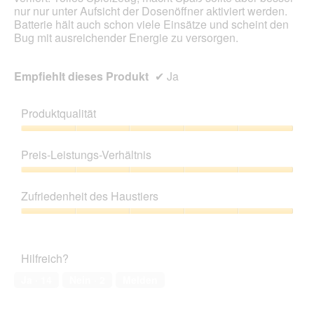
s
nur nur unter Aufsicht der Dosenöffner aktiviert werden.
D
Batterie hält auch schon viele Einsätze und scheint den
i
Bug mit ausreichender Energie zu versorgen.
a
l
o
Empfiehlt dieses Produkt
✔
Ja
g
f
e
Produktqualität
l
d
Produktqualität,
g
5
Preis-Leistungs-Verhältnis
e
von
ö
5
Preis-
f
Leistungs-
Zufriedenheit des Haustiers
f
Verhältnis,
n
5
Zufriedenheit
e
von
des
t
5
Haustiers,
.
Hilfreich?
5
von
Ja ·
14
Nein ·
2
Melden
5