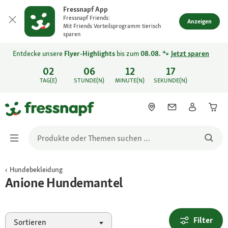
Fressnapf App
Fressnapf Friends:
Anzeigen
Mit Friends Vorteilsprogramm tierisch
sparen
Entdecke unsere
Flyer-Highlights
bis zum
08.08.
🐾
Jetzt sparen
02
06
12
17
TAG(E)
STUNDE(N)
MINUTE(N)
SEKUNDE(N)
Hundebekleidung
Anione Hundemantel
Filter
Sortieren