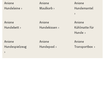
Anione
Anione
Anione
Hundeleine
Maulkorb
Hundemantel
Anione
Anione
Anione
Hundebett
Hundekissen
Kühlmatte Für
Hunde
Anione
Anione
Anione
Hundespielzeug
Hundepool
Transportbox