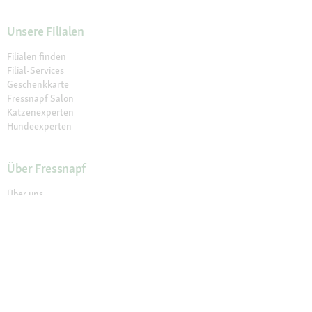
Unsere Filialen
Filialen finden
Filial-Services
Geschenkkarte
Fressnapf Salon
Katzenexperten
Hundeexperten
Über Fressnapf
Über uns
Karriere
Compliance
Tierisch Engagiert
Verantwortung
Presse
Fressnapf Partner werden