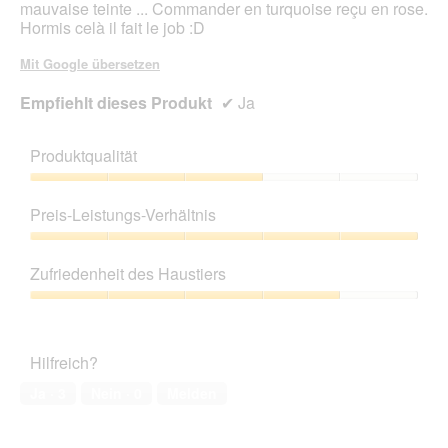
mauvaise teinte ... Commander en turquoise reçu en rose.
Hormis celà il fait le job :D
Mit Google übersetzen
Empfiehlt dieses Produkt
✔
Ja
Produktqualität
Produktqualität,
3
Preis-Leistungs-Verhältnis
von
5
Preis-
Leistungs-
Zufriedenheit des Haustiers
Verhältnis,
5
Zufriedenheit
von
des
5
Haustiers,
Hilfreich?
4
von
Ja ·
3
Nein ·
0
Melden
5