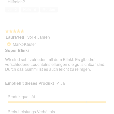
Hilfreich?
1
von
Ja ·
2
Nein ·
0
Melden
5
★★★★★
★★★★★
LauraYeti
·
vor 4 Jahren
5
von
Markt-Käufer
*
5
Super Blinki
Sternen.
Wir sind sehr zufrieden mit dem Blinki. Es gibt drei
verschiedene Leuchteinstellungen die gut sichtbar sind.
Durch das Gummi ist es auch leicht zu reinigen.
Empfiehlt dieses Produkt
✔
Ja
Produktqualität
Produktqualität,
5
Preis-Leistungs-Verhältnis