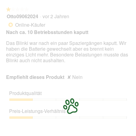
★★★★★
★★★★★
Otto09062024
·
vor 2 Jahren
1
von
Online-Käufer
*
5
Nach ca. 10 Betriebsstunden kaputt
Sternen.
Das Blinki war nach ein paar Spaziergängen kaputt. Wir
haben die Batterie gewechselt aber es brennt kein
einziges Licht mehr. Besondere Belastungen musste das
Blinki auch nicht aushalten.
Empfiehlt dieses Produkt
✘
Nein
Produktqualität
Produktqualität,
1
Preis-Leistungs-Verhältnis
von
5
Preis-
Leistungs-
Verhältnis,