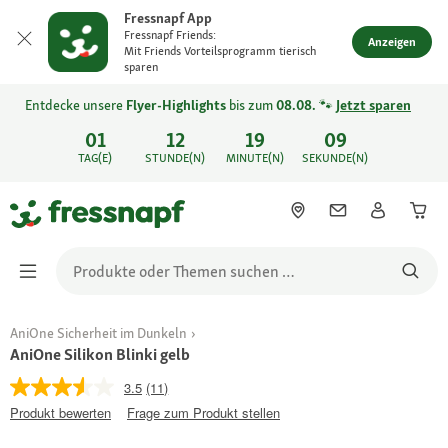
Fressnapf App
Fressnapf Friends:
Anzeigen
Mit Friends Vorteilsprogramm tierisch
sparen
Entdecke unsere
Flyer-Highlights
bis zum
08.08.
🐾
Jetzt sparen
01
12
19
09
TAG(E)
STUNDE(N)
MINUTE(N)
SEKUNDE(N)
AniOne Sicherheit im Dunkeln
AniOne Silikon Blinki gelb
3.5
(11)
Produkt bewerten
Frage zum Produkt stellen