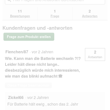
navigierst
Fragen
ϙ
Fra
Sternen.
du
und
un
Bewertungen
zu
Antworten
Ant
11
1
2
lesen
den
durchsuchen
du
für
Bewertungen
Frage
Antworten
Bewertungen.
AniOne
Silikon
Kundenfragen und -antworten
Blinki
gelb
Frage zum Produkt stellen
Fienchen/87
·
vor 2 Jahren
2
Antworten
Wie. Kann man die Batterie wechseln ?!?
Leider hält diese nicht lange..
diesbezüglich würde mich interessieren,
wie man das blinki aufmacht 🙈
Diese Frage beantworten
Zickel66
·
vor 2 Jahren
Für Batterie hält ewig , schon das 2. Jahr