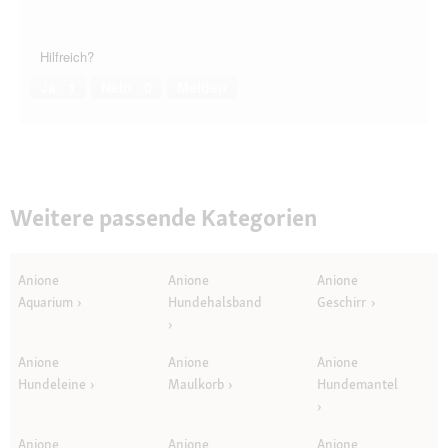
Hilfreich?
Ja ·
1
Nein ·
0
Melden
Weitere passende Kategorien
Anione
Anione
Anione
Aquarium
Hundehalsband
Geschirr
Anione
Anione
Anione
Hundeleine
Maulkorb
Hundemantel
Anione
Anione
Anione