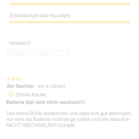
von
5
Preis-
Leistungs-
Zufriedenheit des Haustiers
Verhältnis,
5
Zufriedenheit
von
des
5
Haustiers,
Hilfreich?
5
von
Ja ·
2
Nein ·
1
Melden
5
★★★★★
★★★★★
der Sachse
·
vor 3 Jahren
3
von
Online-Käufer
*
5
Batterie läst sich nicht wechseln!!
Sternen.
Der kleine Blinki funktioniert und lässt sich gut abbringen,
nur wird die Batterie nicht lange halten und sie lässt sich
NICHT WECHSELN!!!! Schade