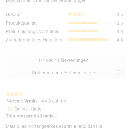
Ge
Gesamt
3.5
★★★★★
★★★★★
Dur
Pro
Produktqualität
3.5
Bew
Dur
3.5
Pre
Preis-Leistungs-Verhältnis
3.6
Bew
von
Lei
3.5
Zuf
Zufriedenheit des Haustiers
4.8
5.
Ver
von
des
Dur
5.
Hau
Bew
Dur
3.6
Bew
1-4 von 11 Bewertungen
von
4.8
5.
von
≡
Menü
Sortieren nach:
Relevanteste
?
▼
5.
Wen
du
auf
die
folg
★★★★★
★★★★★
Scha
Noémie Vrmln
·
vor 3 Jahren
4
klick
von
wird
Online-Käufer
*
der
5
unte
Très bon produit mais...
Sternen.
aufg
Inhal
Mais piles inchangeables et article reçu dans la
aktua