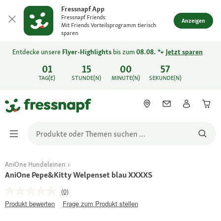
Fressnapf App
Fressnapf Friends:
Anzeigen
Mit Friends Vorteilsprogramm tierisch
sparen
Entdecke unsere
Flyer-Highlights
bis zum
08.08.
🐾
Jetzt sparen
01
15
00
57
TAG(E)
STUNDE(N)
MINUTE(N)
SEKUNDE(N)
AniOne Hundeleinen
AniOne Pepe&Kitty Welpenset blau XXXXS
(0)
Produkt bewerten
Frage zum Produkt stellen