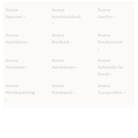
Anione
Anione
Anione
Aquarium
Hundehalsband
Geschirr
Anione
Anione
Anione
Hundeleine
Maulkorb
Hundemantel
Anione
Anione
Anione
Hundebett
Hundekissen
Kühlmatte Für
Hunde
Anione
Anione
Anione
Hundespielzeug
Hundepool
Transportbox