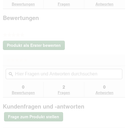
Bewertungen
Fragen
Antworten
blau
XXXXS
Bewertungen
★★★★★
Kein
Produkt als Erster bewerten
Beurteilungswert
.
Mit
★★★★★
★★★★★
dieser
Kein
Aktion
Hier
Hie
Beurteilungswert
wird
Fragen
ϙ
Fra
für
ein
AniOne
und
un
modales
Pepe&Kitty
Antworten
Ant
0
2
0
Dialogfeld
Welpenset
durchsuchen
du
Bewertungen
Fragen
Antworten
blau
geöffnet.
XXXXS
Kundenfragen und -antworten
Frage zum Produkt stellen