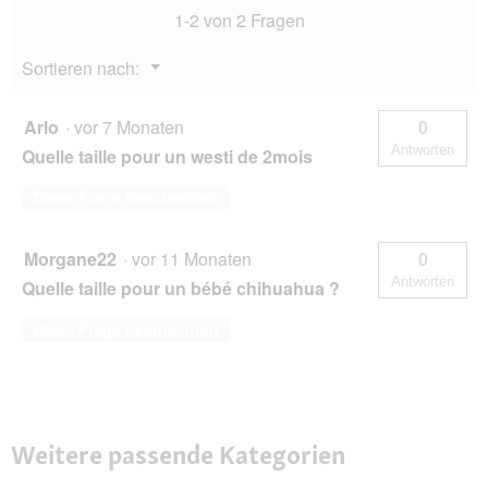
1-2 von 2 Fragen
Menü
Sortieren nach:
▼
Arlo
·
vor 7 Monaten
0
Antworten
Quelle taille pour un westi de 2mois
Diese Frage beantworten
Morgane22
·
vor 11 Monaten
0
Antworten
Quelle taille pour un bébé chihuahua ?
Diese Frage beantworten
Weitere passende Kategorien