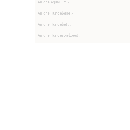
Anione Aquarium
Anione Hundeleine
Anione Hundebett
Anione Hundespielzeug