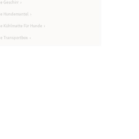
e Geschirr
ne Hundemantel
e Kühlmatte Für Hunde
e Transportbox