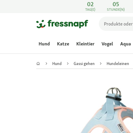
02
05
TAG(E)
STUNDE(N)
Hund
Katze
Kleintier
Vogel
Aqua
Hund
Gassi gehen
Hundeleinen