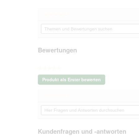
★★★★★
★★★★★
Kein
Themen
Beurteilungswert
und
für
AniOne
Bewertungen
Pepe&Kitty
suchen
Welpenset
Bewertungen
blau
XXXS
★★★★★
Kein
Produkt als Erster bewerten
Beurteilungswert
.
Mit
★★★★★
★★★★★
dieser
Kein
Aktion
Hier
Beurteilungswert
wird
Fragen
für
ein
AniOne
und
modales
Pepe&Kitty
Antworten
Dialogfeld
Welpenset
durchsuchen
Kundenfragen und -antworten
blau
geöffnet.
XXXS