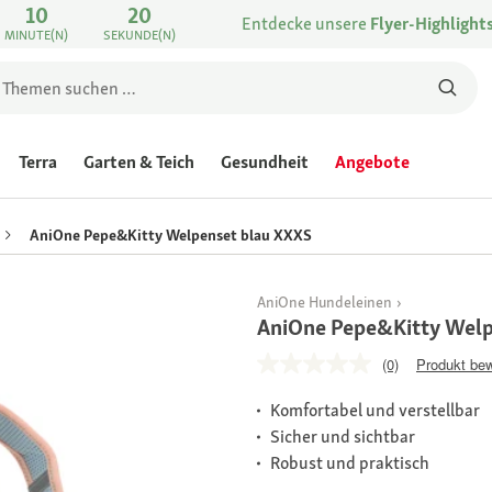
10
20
Entdecke unsere
Flyer-Highlight
MINUTE(N)
SEKUNDE(N)
Terra
Garten & Teich
Gesundheit
Angebote
AniOne Pepe&Kitty Welpenset blau XXXS
AniOne Hundeleinen
AniOne Pepe&Kitty Welp
(0)
Produkt be
Komfortabel und verstellbar
Sicher und sichtbar
Robust und praktisch