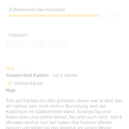
5
Preis-
i
g
i
Leistungs-
n
z
e
Zufriedenheit des Haustiers
Verhältnis,
m
u
s
1
o
Zufriedenheit
F
e
von
d
des
o
r
5
a
Haustiers,
t
A
Hilfreich?
l
4
o
k
e
von
2
t
Ja ·
90
Nein ·
1
Melden
s
5
.
i
D
o
i
n
a
w
l
★★★★★
★★★★★
i
o
Unsere Drei Katzen
·
vor 2 Jahren
r
2
g
d
von
Online-Käufer
*
f
e
5
Naja
e
i
Sternen.
l
n
Also sie hat fast ein Jahr gehalten, davon war er aber fast
d
m
ein halbes Jahr noch nicht in Benutzung, weil der
g
o
Kratzbaum im Gästezimmer stand. Anfangs lag eine
e
d
Katze oben und schlief darauf, lies jetzt auch nach. Seit 6
ö
a
Monaten wird er nun (wir haben drei Katzen) effektiv
f
l
benutzt und leider hat das Material vor einem Monat
f