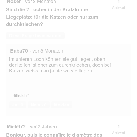
Noser
·
vor 8 Monaten
1
l
Antwort
Sind die 2 Löcher in der Kratztonne
d
g
Liegeplätze für die Katzen oder nur zum
e
durchkriechen?
ö
f
Diese Frage beantworten
f
n
e
Baba70
·
vor 8 Monaten
t
im unteren Loch können sie gut liegen, oben
.
denke ich ist eher zum durchkriechen, doch bei
Katzen weiss man ja nie wo sie liegen
Hilfreich?
Ja ·
0
Nein ·
0
Melden
Mick972
·
vor 3 Jahren
1
Antwort
Bonjour, puis je connaître le diamètre des