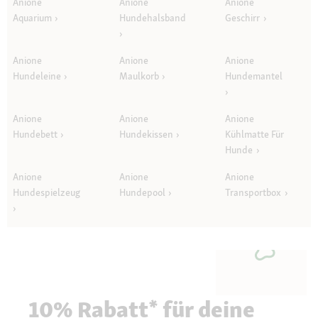
Anione
Anione
Anione
Aquarium
Hundehalsband
Geschirr
Anione
Anione
Anione
Hundeleine
Maulkorb
Hundemantel
Anione
Anione
Anione
Hundebett
Hundekissen
Kühlmatte Für
Hunde
Anione
Anione
Anione
Hundespielzeug
Hundepool
Transportbox
10% Rabatt* für deine