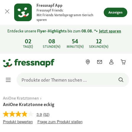
Fressnapf App
Fressnapf Friends:
Anzeigen
Mit Friends Vorteilsprogramm tierisch
sparen
Entdecke unsere
Flyer-Highlights
bis zum
08.08.
🐾
Jetzt sparen
02
08
54
12
TAG(E)
STUNDE(N)
MINUTE(N)
SEKUNDE(N)
AniOne Kratztonnen
AniOne Kratztonne eckig
3.9
(52)
Produkt bewerten
Frage zum Produkt stellen