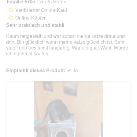
o
Familie Ertle
·
vor 5 Jahren
r
5
g
d
von
Verifizierter Online-Kauf
*
f
e
5
Online-Käufer
e
*
i
Sternen.
l
n
Sehr praktisch und stabil
d
m
g
Kaum hingestellt und war schon meine katze drauf und
o
e
drin. Bin glücklich wenn meine katze glücklich ist. Sehr
d
ö
stabil und bestimmt langlebig. War ein gute Wahl. Würde
a
f
ich nochmal kaufen
l
f
e
n
s
e
Empfiehlt dieses Produkt
✔
Ja
D
t
i
.
a
l
o
g
f
e
l
d
g
e