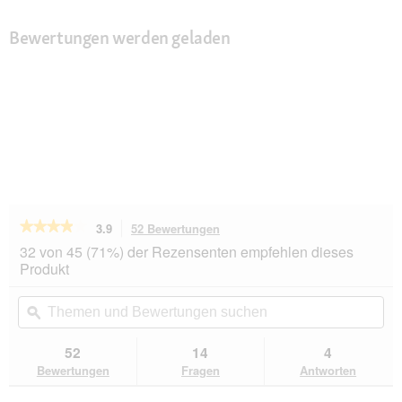
Bewertungen werden geladen
★★★★★
★★★★★
3.9
52 Bewertungen
Mit
dieser
3.9
32 von 45 (71%) der Rezensenten empfehlen dieses
von
Aktion
Produkt
5
navigierst
Sternen.
du
Themen
Th
Bewertungen
zu
und
ϙ
un
lesen
den
Bewertungen
Be
für
Bewertungen.
AniOne
suchen
su
52
14
4
Kratztonne
Bewertungen
Fragen
Antworten
eckig