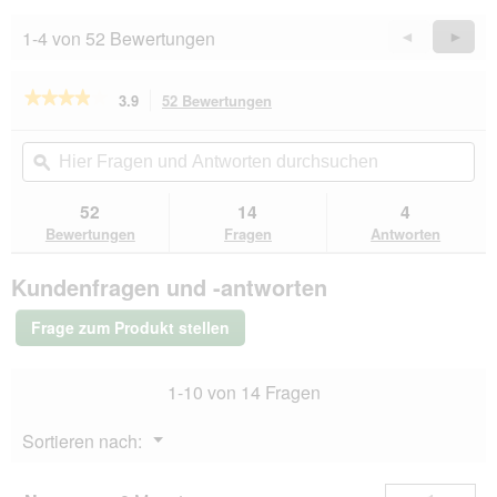
o
n
1-4 von 52 Bewertungen
Zurück
◄
Weiter
►
w
Reviews
Revie
i
r
★★★★★
★★★★★
3.9
52 Bewertungen
Mit
d
dieser
3.9
e
von
Aktion
Hier
Hie
i
5
navigierst
Fragen
ϙ
Fra
n
Sternen.
du
und
un
m
Bewertungen
zu
Antworten
Ant
52
14
4
lesen
o
den
durchsuchen
du
für
Bewertungen
Fragen
Antworten
d
Bewertungen.
AniOne
a
Kratztonne
l
Kundenfragen und -antworten
eckig
e
s
Frage zum Produkt stellen
D
i
a
1-10 von 14 Fragen
l
o
Menü
Sortieren nach:
g
▼
f
e