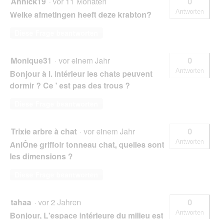
Annick19
·
vor 11 Monaten
0
Antworten
Welke afmetingen heeft deze krabton?
Diese Frage beantworten
Monique31
·
vor einem Jahr
0
Antworten
Bonjour à l. Intérieur les chats peuvent
dormir ? Ce ' est pas des trous ?
Diese Frage beantworten
Trixie arbre à chat
·
vor einem Jahr
0
Antworten
AniÔne griffoir tonneau chat, quelles sont
les dimensions ?
Diese Frage beantworten
tahaa
·
vor 2 Jahren
0
Antworten
Bonjour, L'espace intérieure du milieu est