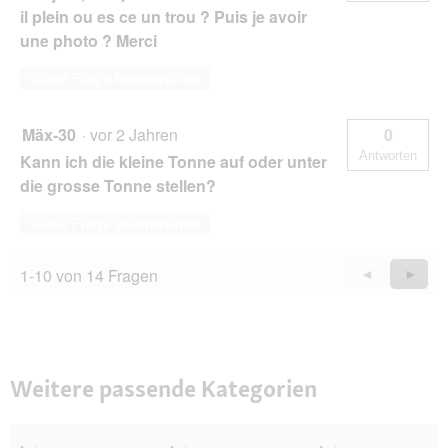
il plein ou es ce un trou ? Puis je avoir
une photo ? Merci
Diese Frage beantworten
Mäx-30
·
vor 2 Jahren
0
Antworten
Kann ich die kleine Tonne auf oder unter
die grosse Tonne stellen?
Diese Frage beantworten
1-10 von 14 Fragen
Zurück
◄
Weiter
►
Questions
Quest
Weitere passende Kategorien