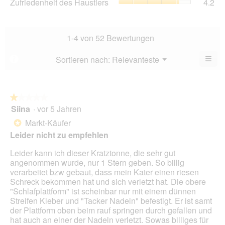
Zufriedenheit des Haustiers
4.2
5.
Ver
von
des
Dur
5.
Hau
Bew
Dur
3.5
Bew
1-4 von 52 Bewertungen
von
4.2
5.
von
≡
Menü
Sortieren nach:
Relevanteste
?
▼
5.
Wen
du
auf
die
folg
★★★★★
★★★★★
Scha
Siina
·
vor 5 Jahren
1
klick
von
wird
Markt-Käufer
*
der
5
unte
Leider nicht zu empfehlen
Sternen.
aufg
Inhal
Leider kann ich dieser Kratztonne, die sehr gut
aktua
angenommen wurde, nur 1 Stern geben. So billig
verarbeitet bzw gebaut, dass mein Kater einen riesen
Schreck bekommen hat und sich verletzt hat. Die obere
"Schlafplattform" ist scheinbar nur mit einem dünnen
Streifen Kleber und "Tacker Nadeln" befestigt. Er ist samt
der Plattform oben beim rauf springen durch gefallen und
hat auch an einer der Nadeln verletzt. Sowas billiges für