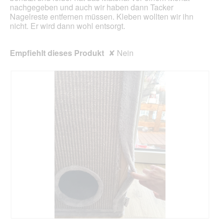
e
nachgegeben und auch wir haben dann Tacker
n
s
Nagelreste entfernen müssen. Kleben wollten wir ihn
e
D
nicht. Er wird dann wohl entsorgt.
t
i
.
a
l
Empfiehlt dieses Produkt
✘
Nein
o
g
f
e
l
d
g
e
ö
f
f
n
e
t
.