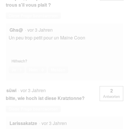
trous s'il vous plaît ?
Diese Frage beantworten
Ghs@
·
vor 3 Jahren
Un peu trop petit pour un Maine Coon
Hilfreich?
Ja ·
1
Nein ·
0
Melden
süwi
·
vor 3 Jahren
2
Antworten
bitte, wie hoch ist diese Kratztonne?
Diese Frage beantworten
Larissakatze
·
vor 3 Jahren