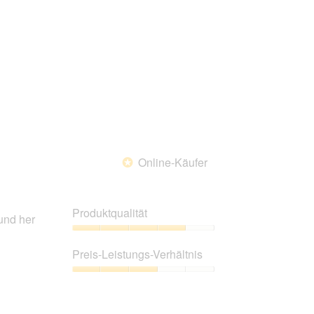
5
Online-Käufer
*
Produktqualität
und her
Produktqualität,
4
Preis-Leistungs-Verhältnis
von
5
Preis-
Leistungs-
Verhältnis,