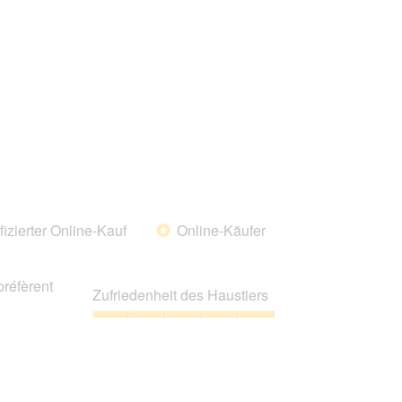
5
Haustiers,
1
von
5
fizierter Online-Kauf
Online-Käufer
*
préfèrent
Zufriedenheit des Haustiers
Zufriedenheit
des
Haustiers,
5
von