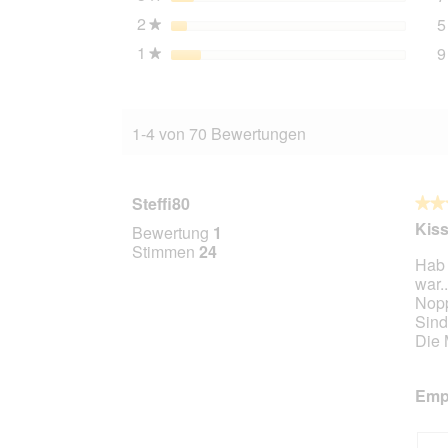
2
Sterne
5
★
1
Sterne
9
★
1-4 von 70 Bewertungen
Steffi80
★★
★★
3
Kiss
Bewertung
1
von
Stimmen
24
Hab 
5
war..
Stern
Nopp
Sind 
Die 
Empf