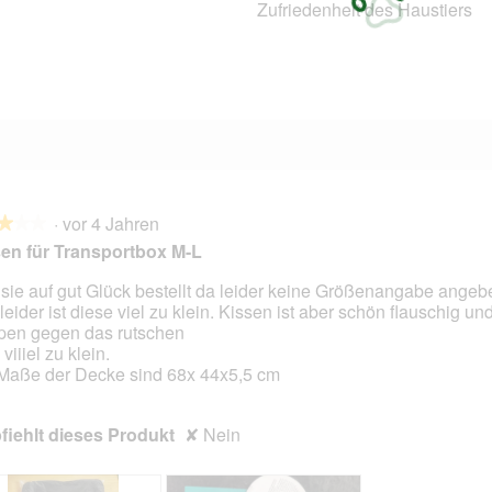
Zufriedenheit des Haustiers
5 Bewertungen mit 2 Sternen.
Auswählen, um nach Bewertungen mit 2 Sternen zu filtern.
9 Bewertungen mit 1 Stern.
Auswählen, um nach Bewertungen mit 1 Stern zu filtern.
·
vor 4 Jahren
★★★
★★★
en für Transportbox M-L
sie auf gut Glück bestellt da leider keine Größenangabe angeb
leider ist diese viel zu klein. Kissen ist aber schön flauschig un
en.
en gegen das rutschen
viiiel zu klein.
Maße der Decke sind 68x 44x5,5 cm
iehlt dieses Produkt
✘
Nein