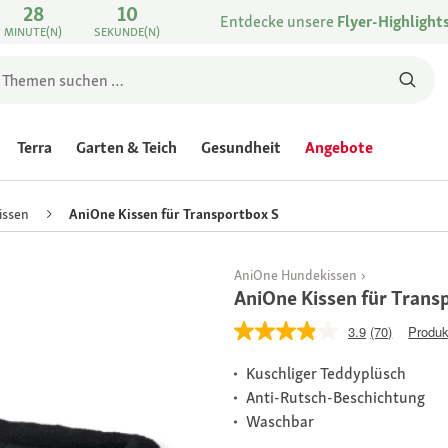
28
10
Entdecke unsere
Flyer-Highlight
MINUTE(N)
SEKUNDE(N)
Terra
Garten & Teich
Gesundheit
Angebote
issen
AniOne Kissen für Transportbox S
AniOne Hundekissen
AniOne Kissen für Trans
3.9
(70)
Produk
Kuschliger Teddyplüsch
Anti-Rutsch-Beschichtung
Waschbar