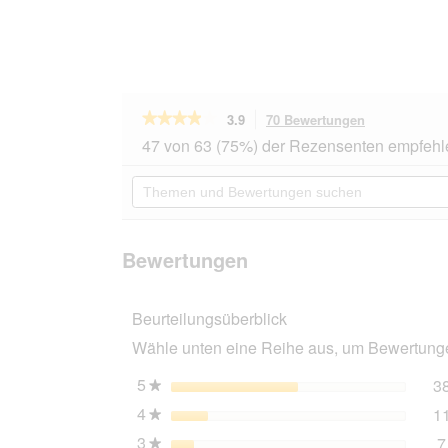
★★★★★
★★★★★
3.9
70 Bewertungen
Mit
dieser
3.9
47 von 63 (75%) der Rezensenten empfehl
von
Aktion
5
navigierst
Themen
Sternen.
du
und
Bewertungen
zu
Bewertungen
lesen
den
suchen
für
Bewertungen
AniOne
Bewertungen
Kissen
für
Transportbox
Beurteilungsüberblick
S
Wähle unten eine Reihe aus, um Bewertungen
5
Sterne
3
★
4
Sterne
1
★
3
Sterne
7
★