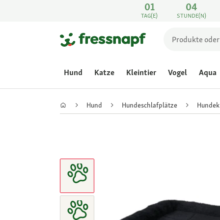
01
04
TAG(E)
STUNDE(N)
Hund
Katze
Kleintier
Vogel
Aqua
Hund
Hundeschlafplätze
Hundek