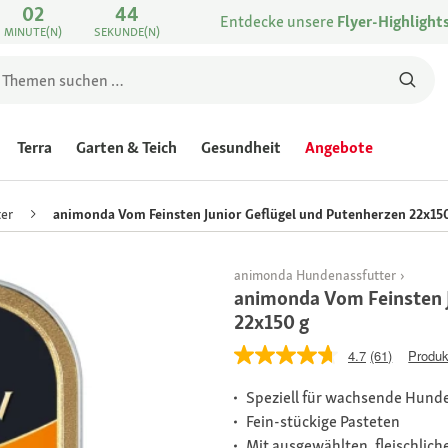
02
44
Entdecke unsere
Flyer-Highlight
MINUTE(N)
SEKUNDE(N)
Terra
Garten & Teich
Gesundheit
Angebote
er
animonda Vom Feinsten Junior Geflügel und Putenherzen 22x150
animonda Hundenassfutter
animonda Vom Feinsten 
22x150 g
4.7
(61)
Produk
Speziell für wachsende Hunde
Fein-stückige Pasteten
Mit ausgewählten, fleischlic