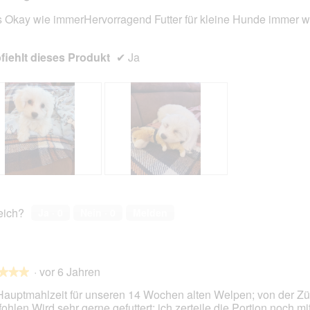
s Okay wie immerHervorragend Futter für kleine Hunde immer w
en.
iehlt dieses Produkt
✔
Ja
J
F
i
o
m
t
reich?
Ja ·
0
Nein ·
0
Melden
m
o
K
M
n
i
o
t
·
vor 6 Jahren
p
d
★★★
★★★
f
i
Hauptmahlzeit für unseren 14 Wochen alten Welpen; von der Zü
e
ohlen Wird sehr gerne gefuttert; ich zerteile die Portion noch mi