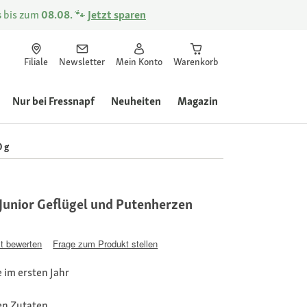
s
bis zum
08.08.
🐾
Jetzt sparen
Filiale
Newsletter
Mein Konto
Warenkorb
Nur bei Fressnapf
Neuheiten
Magazin
 g
Junior Geflügel und Putenherzen
t bewerten
Frage zum Produkt stellen
 im ersten Jahr
hen Zutaten