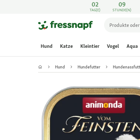
02
09
TAG(E)
STUNDE(N)
Hund
Katze
Kleintier
Vogel
Aqua
Hund
Hundefutter
Hundenassfutt