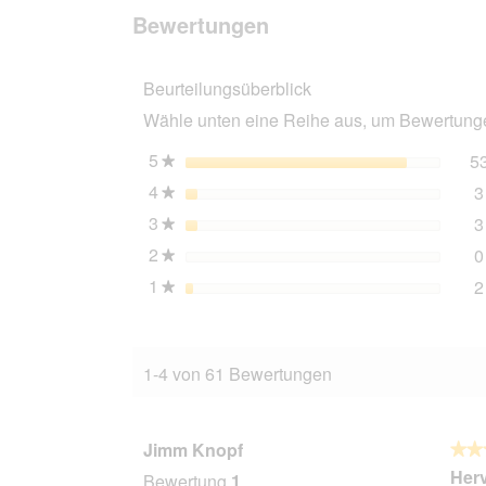
Bewertungen
animonda
Bewertungen
Vom
Feinsten
Junior
Beurteilungsüberblick
Geflügel
und
Wähle unten eine Reihe aus, um Bewertungen
Putenherzen
22x150
g
5
Sterne
5
★
4
Sterne
3
★
3
Sterne
3
★
2
Sterne
0
★
1
Sterne
2
★
1-4 von 61 Bewertungen
Jimm Knopf
★★
★★
5
Herv
Bewertung
1