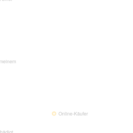
n meinem
Online-Käufer
*
hädigt