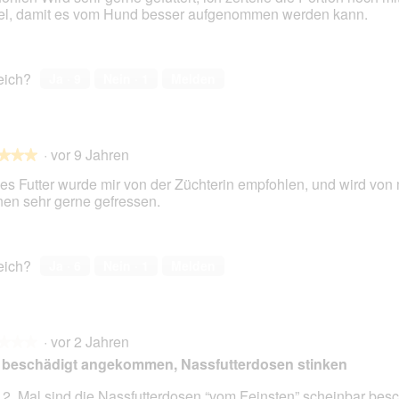
s
l, damit es vom Hund besser aufgenommen werden kann.
e
en.
r
A
k
reich?
Ja ·
9
Nein ·
1
Melden
t
i
o
n
·
vor 9 Jahren
w
★★★
★★★
i
es Futter wurde mir von der Züchterin empfohlen, und wird vo
r
nen sehr gerne gefressen.
d
e
en.
i
n
reich?
Ja ·
6
Nein ·
1
Melden
m
o
d
a
·
vor 2 Jahren
l
★★★
★★★
e
 beschädigt angekommen, Nassfutterdosen stinken
s
D
2. Mal sind die Nassfutterdosen “vom Feinsten” scheinbar besc