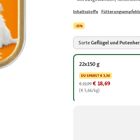
Inhaltsstoffe
Fütterungsempfehl
-15%
Sorte
Geflügel und Putenhe
22x150 g
DU SPARST
€ 3,30
€ 18,69
€ 21,99
(€ 5,66/kg)