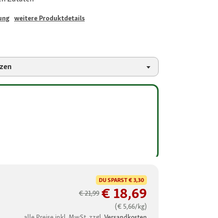
ung
weitere Produktdetails
rzen
DU SPARST
€ 3,30
€ 18,69
€ 21,99
(€ 5,66/kg)
alle Preise inkl. MwSt. zzgl.
Versandkosten