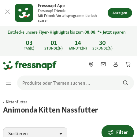
Fressnapf App
Fressnapf Friends:
Anzeigen
Mit Friends Vorteilsprogramm tierisch
sparen
Entdecke unsere
Flyer-Highlights
bis zum
08.08.
🐾
Jetzt sparen
03
01
14
30
TAG(E)
STUNDE(N)
MINUTE(N)
SEKUNDE(N)
Kittenfutter
Animonda Kitten Nassfutter
Filter
Sortieren