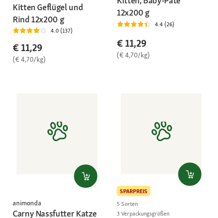
Kitten, Baby-Paté
Kitten Geflügel und
12x200 g
Rind 12x200 g
4.4 (26)
4.0 (137)
€ 11,29
€ 11,29
(€ 4,70/kg)
(€ 4,70/kg)
SPARPREIS
animonda
5 Sorten
Carny Nassfutter Katze
3 Verpackungsgrößen