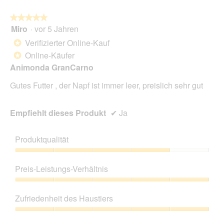
k
n
t
w
★★★★★
★★★★★
e
i
Miro
·
vor 5 Jahren
i
r
5
l
d
von
Verifizierter Online-Kauf
*
e
5
Online-Käufer
*
i
Sternen.
n
Animonda GranCarno
m
Gutes Futter , der Napf ist immer leer, preislich sehr gut
o
d
a
Empfiehlt dieses Produkt
✔
Ja
l
e
s
Produktqualität
D
i
Produktqualität,
a
4
Preis-Leistungs-Verhältnis
l
von
o
5
Preis-
g
Leistungs-
Zufriedenheit des Haustiers
f
Verhältnis,
e
5
Zufriedenheit
l