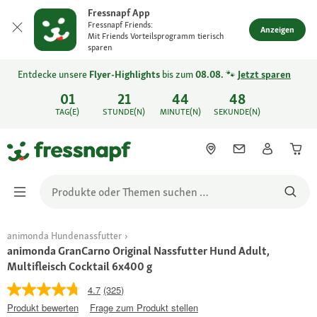
Fressnapf App
Fressnapf Friends:
Anzeigen
Mit Friends Vorteilsprogramm tierisch
sparen
Entdecke unsere
Flyer-Highlights
bis zum
08.08.
🐾
Jetzt sparen
01
21
44
48
TAG(E)
STUNDE(N)
MINUTE(N)
SEKUNDE(N)
animonda Hundenassfutter
animonda GranCarno Original Nassfutter Hund Adult,
Multifleisch Cocktail 6x400 g
4.7
(325)
Produkt bewerten
Frage zum Produkt stellen