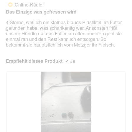
l
d
von
Online-Käufer
*
i
e
5
Das Einzige was gefressen wird
c
i
Sternen.
h
n
4 Sterne, weil ich ein kleines blaues Plastikteil im Futter
m
gefunden habe, was scharfkantig war..Ansonsten frißt
o
unsere Hündin nur das Futter, an allen anderen geht sie
d
einmal ran und den Rest kann ich entsorgen. So
a
bekommt sie hauptsächlich vom Metzger ihr Fleisch.
l
e
s
Empfiehlt dieses Produkt
✔
Ja
D
i
a
l
o
g
f
e
l
d
g
e
ö