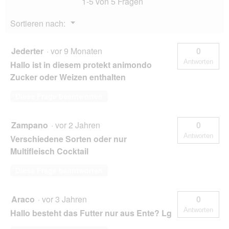
1-5 von 5 Fragen
g
Menü
Sortieren nach:
▼
Jederter
·
vor 9 Monaten
0
Antworten
Hallo ist in diesem protekt animondo
Zucker oder Weizen enthalten
Diese Frage beantworten
Zampano
·
vor 2 Jahren
0
Antworten
Verschiedene Sorten oder nur
Multifleisch Cocktail
Diese Frage beantworten
Araco
·
vor 3 Jahren
0
Antworten
Hallo besteht das Futter nur aus Ente? Lg