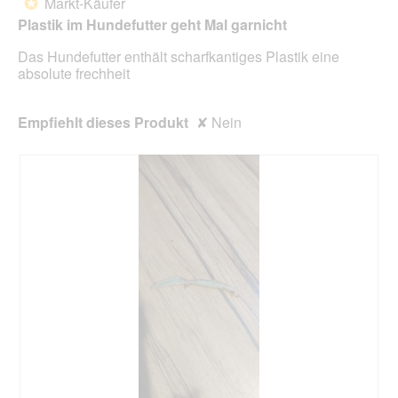
Markt-Käufer
*
5
Plastik im Hundefutter geht Mal garnicht
Sternen.
Das Hundefutter enthält scharfkantiges Plastik eine
absolute frechheit
Empfiehlt dieses Produkt
✘
Nein