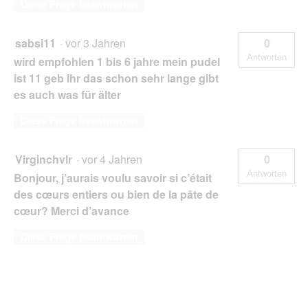
Diese Frage beantworten
sabsi11
·
vor 3 Jahren
0
Antworten
wird empfohlen 1 bis 6 jahre mein pudel
ist 11 geb ihr das schon sehr lange gibt
es auch was für älter
Diese Frage beantworten
Virginchvlr
·
vor 4 Jahren
0
Antworten
Bonjour, j’aurais voulu savoir si c’était
des cœurs entiers ou bien de la pâte de
cœur? Merci d’avance
Diese Frage beantworten