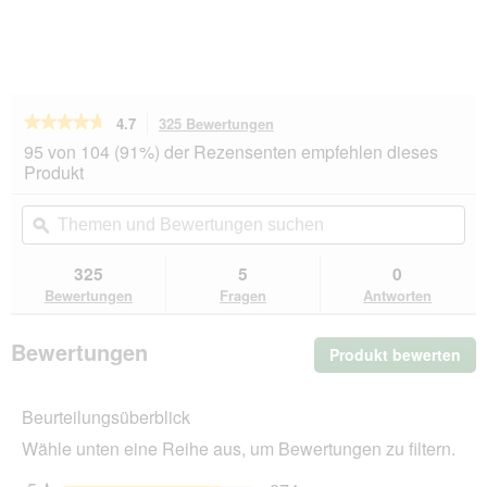
★★★★★
★★★★★
4.7
325 Bewertungen
Mit
dieser
4.7
95 von 104 (91%) der Rezensenten empfehlen dieses
von
Aktion
Produkt
5
navigierst
Sternen.
du
Themen
Th
Bewertungen
zu
und
ϙ
un
lesen
den
Bewertungen
Be
für
Bewertungen.
animonda
suchen
su
325
5
0
GranCarno
Bewertungen
Fragen
Antworten
Original
Nassfutter
Hund
Bewertungen
Produkt bewerten
.
Adult,
Multifleisch
Mit
Cocktail
die
6x400
Beurteilungsüberblick
Akt
g
wir
Wähle unten eine Reihe aus, um Bewertungen zu filtern.
ein
mo