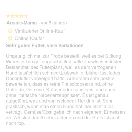
du
auf
die
folg
★★★★★
★★★★★
Scha
Aussie-Mama
·
vor 5 Jahren
5
klick
von
wird
Verifizierter Online-Kauf
*
der
5
unte
Online-Käufer
*
Sternen.
aufg
Sehr gutes Futter, viele Variationen
Inhal
aktua
Ursprünglich mal zur Probe bestellt, weil es bei Stiftung
Warentest so gut abgeschnitten hatte. Inzwischen fester
Bestandteil des Futterplans, weil es dem verzogenen
Hund tatsächlich schmeckt, obwohl er bisher fast jedes
Dosenfutter verweigert hatte. Außerdem sehr positiv
bewerte ich, dass es reine Fleischdosen sind, ohne
Getreide, Gemüse, Kräuter oder sonstiges, und auch
ohne "tierische Nebenerzeugnisse". Es ist genau
aufgeführt, was und von welchem Tier drin ist. Sehr
praktisch, wenn man einen Hund hat, der nicht alles
verträgt. Gemüse/Obst gebe ich nach eigenem Ermessen
zu. Wir sind damit sehr zufrieden und der Preis ist auch
noch top.