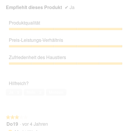
Empfiehlt dieses Produkt
✔
Ja
Produktqualität
Produktqualität,
5
Preis-Leistungs-Verhältnis
von
5
Preis-
Leistungs-
Zufriedenheit des Haustiers
Verhältnis,
5
Zufriedenheit
von
des
5
Haustiers,
Hilfreich?
5
von
Ja ·
5
Nein ·
3
Melden
5
★★★★★
★★★★★
Do19
·
vor 4 Jahren
3
von