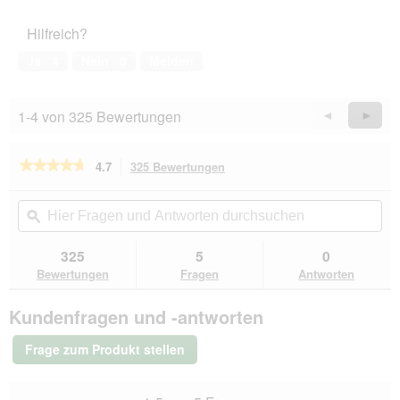
von
des
d
5
Haustiers,
g
Hilfreich?
5
e
von
ö
Ja ·
4
Nein ·
0
Melden
5
f
f
n
1-4 von 325 Bewertungen
Zurück
◄
Weiter
►
e
Reviews
Revie
t
.
★★★★★
★★★★★
4.7
325 Bewertungen
Mit
dieser
4.7
von
Aktion
Hier
Hie
5
navigierst
Fragen
ϙ
Fra
Sternen.
du
und
un
Bewertungen
zu
Antworten
Ant
325
5
0
lesen
den
durchsuchen
du
für
Bewertungen
Fragen
Antworten
Bewertungen.
animonda
GranCarno
Kundenfragen und -antworten
Original
Nassfutter
Hund
Frage zum Produkt stellen
Adult,
Multifleisch
Cocktail
6x400