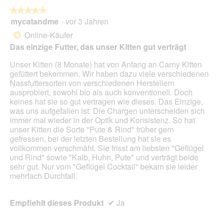
die
folg
★★★★★
★★★★★
Scha
mycatandme
·
vor 3 Jahren
5
klick
von
wird
Online-Käufer
*
der
5
unte
Das einzige Futter, das unser Kitten gut verträgt
Sternen.
aufg
Inhal
Unser Kitten (8 Monate) hat von Anfang an Carny Kitten
aktua
gefüttert bekommen. Wir haben dazu viele verschiedenen
Nassfuttersorten von verschiedenen Herstellern
ausprobiert, sowohl bio als auch konventionell. Doch
keines hat sie so gut vertragen wie dieses. Das Einzige,
was uns aufgefallen ist: Die Chargen unterscheiden sich
immer mal wieder in der Optik und Konsistenz. So hat
unser Kitten die Sorte "Pute & Rind" früher gern
gefressen, bei der letzten Bestellung hat sie es
vollkommen verschmäht. Sie frisst am liebsten "Geflügel
und Rind" sowie "Kalb, Huhn, Pute" und verträgt beide
sehr gut. Nur vom "Geflügel Cocktail" bekam sie leider
mehrfach Durchfall.
Empfiehlt dieses Produkt
✔
Ja