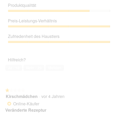
Produktqualität
Produktqualität,
4
Preis-Leistungs-Verhältnis
von
5
Preis-
Leistungs-
Zufriedenheit des Haustiers
Verhältnis,
5
Zufriedenheit
von
des
5
Haustiers,
Hilfreich?
5
von
Ja ·
10
Nein ·
25
Melden
5
★★★★★
★★★★★
Kirschmädchen
·
vor 4 Jahren
1
von
Online-Käufer
*
5
Veränderte Rezeptur
Sternen.