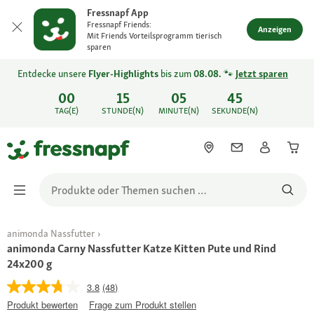
Fressnapf App
Fressnapf Friends:
Anzeigen
Mit Friends Vorteilsprogramm tierisch
sparen
Entdecke unsere
Flyer-Highlights
bis zum
08.08.
🐾
Jetzt sparen
00
15
05
45
TAG(E)
STUNDE(N)
MINUTE(N)
SEKUNDE(N)
animonda Nassfutter
animonda Carny Nassfutter Katze Kitten Pute und Rind
24x200 g
3.8
(48)
Produkt bewerten
Frage zum Produkt stellen