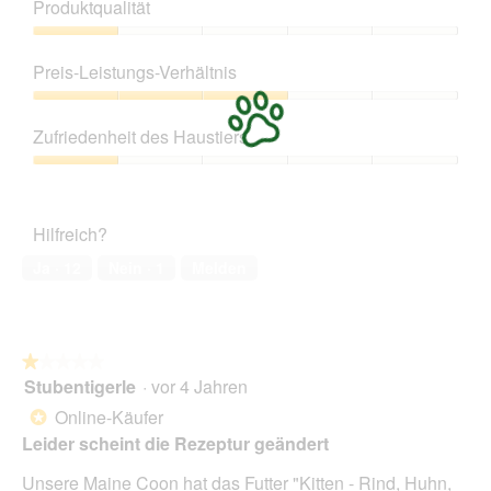
Produktqualität
Produktqualität,
1
Preis-Leistungs-Verhältnis
von
5
Preis-
Leistungs-
Zufriedenheit des Haustiers
Verhältnis,
3
Zufriedenheit
von
des
5
Haustiers,
Hilfreich?
1
von
Ja ·
12
Nein ·
1
Melden
5
★★★★★
★★★★★
Stubentigerle
·
vor 4 Jahren
1
von
Online-Käufer
*
5
Leider scheint die Rezeptur geändert
Sternen.
Unsere Maine Coon hat das Futter "Kitten - Rind, Huhn,