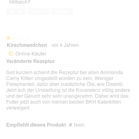
Hilfreich?
1
von
Ja ·
26
Nein ·
5
Melden
5
★★★★★
★★★★★
Kirschmaedchen
·
vor 4 Jahren
1
von
Online-Käufer
*
5
Veränderte Rezeptur
Sternen.
Seit kurzem scheint die Rezeptur bei allen Animonda
Carny Kitten umgestellt worden zu sein. Weniger
Fleischanteil, dafür aber zusätzliche Öle, wie Distelöl.
Jetzt ach der Umstellung ist die Konsistenz völlig anders
und der Geruch sehr sehr unangenehm. Daher wird das
Futter jetzt auch von meinen beiden BKH Katerkitten
verweigert.
Empfiehlt dieses Produkt
✘
Nein