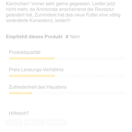
Kaninchen" immer sehr gerne gegessen. Leider jetzt
nicht mehr, da Animonda anscheinend die Rezeptur
geändert hat. Zumindest hat das neue Futter eine völlig
veränderte Konsistenz, leider!!!
Empfiehlt dieses Produkt
✘
Nein
Produktqualität
Produktqualität,
2
Preis-Leistungs-Verhältnis
von
5
Preis-
Leistungs-
Zufriedenheit des Haustiers
Verhältnis,
2
Zufriedenheit
von
des
5
Haustiers,
Hilfreich?
1
von
Ja ·
8
Nein ·
0
Melden
5