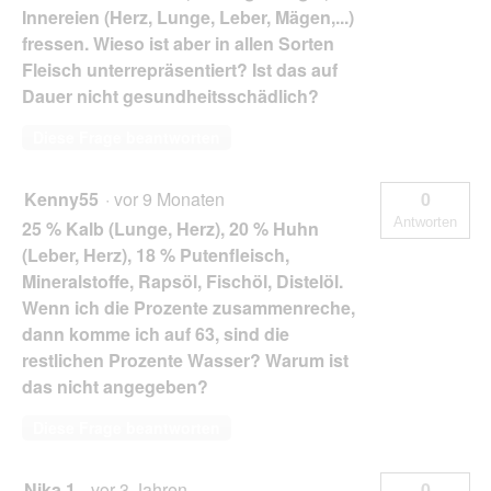
Innereien (Herz, Lunge, Leber, Mägen,...)
fressen. Wieso ist aber in allen Sorten
Fleisch unterrepräsentiert? Ist das auf
Dauer nicht gesundheitsschädlich?
Diese Frage beantworten
Kenny55
·
vor 9 Monaten
0
Antworten
25 % Kalb (Lunge, Herz), 20 % Huhn
(Leber, Herz), 18 % Putenfleisch,
Mineralstoffe, Rapsöl, Fischöl, Distelöl.
Wenn ich die Prozente zusammenreche,
dann komme ich auf 63, sind die
restlichen Prozente Wasser? Warum ist
das nicht angegeben?
Diese Frage beantworten
Nika 1
·
vor 3 Jahren
0