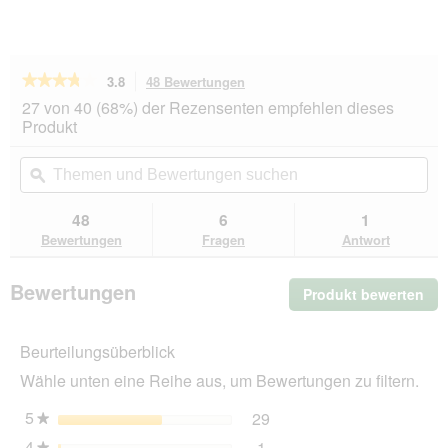
★★★★★
★★★★★
3.8
48 Bewertungen
Mit
dieser
3.8
27 von 40 (68%) der Rezensenten empfehlen dieses
von
Aktion
Produkt
5
navigierst
Sternen.
du
Themen
Th
Bewertungen
zu
und
ϙ
un
lesen
den
Bewertungen
Be
für
Bewertungen.
animonda
suchen
su
48
6
1
Carny
Bewertungen
Fragen
Antwort
Nassfutter
Katze
Kitten
Bewertungen
Produkt bewerten
.
Pute
und
Mit
Rind
die
24x200
Beurteilungsüberblick
Akt
g
wir
Wähle unten eine Reihe aus, um Bewertungen zu filtern.
ein
mo
5
Sterne
29
29 Bewertungen mit 5 St
Auswählen, um nach Bewer
★
Dia
4
Sterne
1
geö
★