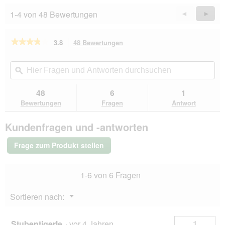
1-4 von 48 Bewertungen
Zurück
◄
Weiter
►
Reviews
Revie
★★★★★
★★★★★
3.8
48 Bewertungen
Mit
dieser
3.8
von
Aktion
Hier
Hie
5
navigierst
Fragen
ϙ
Fra
Sternen.
du
und
un
Bewertungen
zu
Antworten
Ant
48
6
1
lesen
den
durchsuchen
du
für
Bewertungen
Fragen
Antwort
Bewertungen.
animonda
Carny
Kundenfragen und -antworten
Nassfutter
Katze
Kitten
Frage zum Produkt stellen
Pute
und
Rind
1-6 von 6 Fragen
24x200
g
Menü
Sortieren nach:
▼
Stubentigerle
·
vor 4 Jahren
1