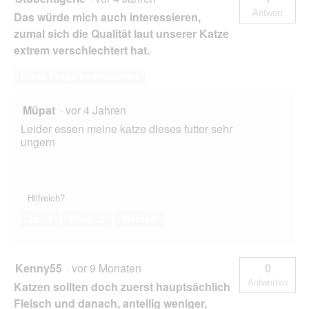
Antwort
Das würde mich auch interessieren,
zumal sich die Qualität laut unserer Katze
extrem verschlechtert hat.
Diese Frage beantworten
Müpat
·
vor 4 Jahren
Leider essen meine katze dieses futter sehr
ungern
Hilfreich?
Ja ·
2
Nein ·
2
Melden
Kenny55
·
vor 9 Monaten
0
Antworten
Katzen sollten doch zuerst hauptsächlich
Fleisch und danach, anteilig weniger,