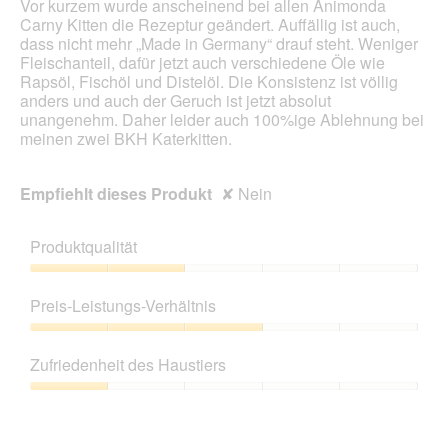
Vor kurzem wurde anscheinend bei allen Animonda
Carny Kitten die Rezeptur geändert. Auffällig ist auch,
dass nicht mehr „Made in Germany“ drauf steht. Weniger
Fleischanteil, dafür jetzt auch verschiedene Öle wie
Rapsöl, Fischöl und Distelöl. Die Konsistenz ist völlig
anders und auch der Geruch ist jetzt absolut
unangenehm. Daher leider auch 100%ige Ablehnung bei
meinen zwei BKH Katerkitten.
Empfiehlt dieses Produkt
✘
Nein
Produktqualität
Produktqualität,
2
Preis-Leistungs-Verhältnis
von
5
Preis-
Leistungs-
Zufriedenheit des Haustiers
Verhältnis,
3
Zufriedenheit
von
des
5
Haustiers,