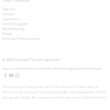
Über Fressnapf
Über uns
Karriere
Compliance
Tierisch Engagiert
Verantwortung
Presse
Fressnapf Partner werden
© 2026 Fressnapf Tiernahrungs GmbH
Impressum
AGB
Datenschutz
Widerrufsbelehrung
Cookie Einstellungen
Die genannten Preise gelten nur für den Fressnapf-Online-Shop in
Österreich der Fressnapf Tiernahrungs GmbH; alle Preisangaben in EUR
inkl. gesetzl. MwSt. Wir weisen darauf hin, dass unser Online-Sortiment
vom stationären Sortiment in den Filialen vor Ort abweichen kann.