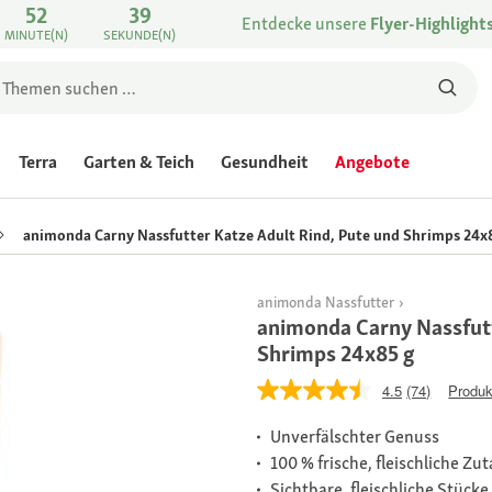
52
39
Entdecke unsere
Flyer-Highlight
MINUTE(N)
SEKUNDE(N)
Terra
Garten & Teich
Gesundheit
Angebote
animonda Carny Nassfutter Katze Adult Rind, Pute und Shrimps 24x
animonda Nassfutter
animonda Carny Nassfutt
Shrimps 24x85 g
4.5
(74)
Produk
Unverfälschter Genuss
100 % frische, fleischliche Zu
Sichtbare, fleischliche Stücke