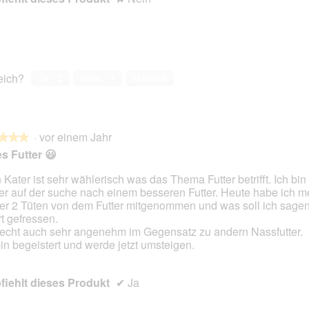
reich?
Ja ·
3
Nein ·
1
Melden
·
vor einem Jahr
★★★
★★★
es Futter 😃
 Kater ist sehr wählerisch was das Thema Futter betrifft. Ich bi
er auf der suche nach einem besseren Futter. Heute habe ich 
en.
er 2 Tüten von dem Futter mitgenommen und was soll ich sagen 
rt gefressen.
iecht auch sehr angenehm im Gegensatz zu andern Nassfutter.
bin begeistert und werde jetzt umsteigen.
iehlt dieses Produkt
✔
Ja