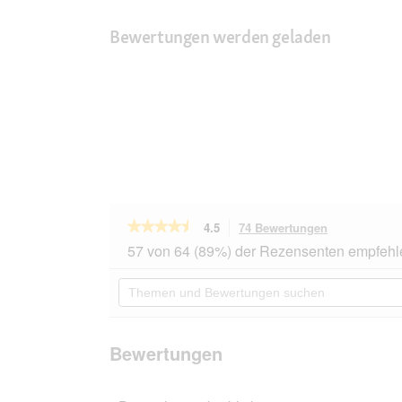
Bewertungen werden geladen
★★★★★
★★★★★
4.5
74 Bewertungen
Mit
dieser
4.5
57 von 64 (89%) der Rezensenten empfehl
von
Aktion
5
navigierst
Themen
Sternen.
du
und
Bewertungen
zu
Bewertungen
lesen
den
suchen
für
Bewertungen
animonda
Bewertungen
Carny
Nassfutter
Katze
Adult