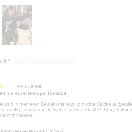
reich?
Ja ·
0
Nein ·
19
Melden
·
vor 2 Jahren
★★★
★★★
ifft die Sorte Geflügel Cocktail
et sind in mehreren Beuteln mir jetzt komische Stücke aufgefalle
 knorpelig, sehnig aus, teilweise fast wie Plastik?! Sorry Animo
en.
könnt ihr besser!
iehlt dieses Produkt
✘
Nein