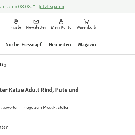
s
bis zum
08.08.
🐾
Jetzt sparen
Filiale
Newsletter
Mein Konto
Warenkorb
Nur bei Fressnapf
Neuheiten
Magazin
85 g
er Katze Adult Rind, Pute und
t bewerten
Frage zum Produkt stellen
taten