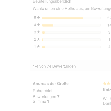
Beurteilungsüberblick
Rind,
Wähle unten eine Reihe aus, um Bewertungen
Pute
und
Shrimps
5
Sterne
5
★
24x85
4
Sterne
1
g
★
3
Sterne
3
★
2
Sterne
1
★
1
Sterne
4
★
1-4 von 74 Bewertungen
Andreas der Große
★★
★★
5
Kat
Ruhrgebiet
von
Bewertungen
7
Wir 
5
Stimme
1
Dank
Stern