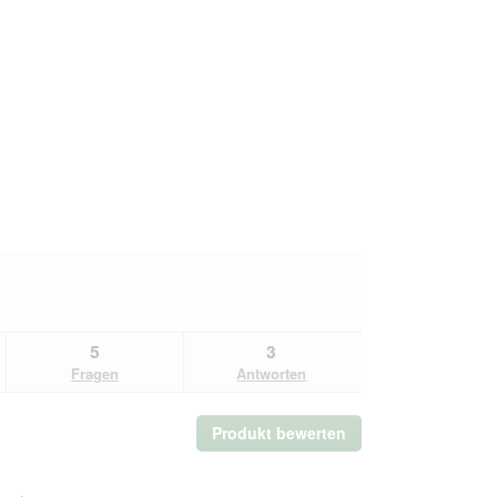
5
3
Fragen
Antworten
Produkt bewerten
.
Mit
dieser
Aktion