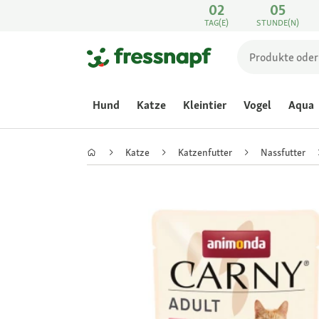
02
05
TAG(E)
STUNDE(N)
Hund
Katze
Kleintier
Vogel
Aqua
Katze
Katzenfutter
Nassfutter