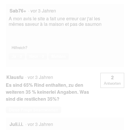
Sab76+
·
vor 3 Jahren
A mon avis le site a fait une erreur car j'ai les
mêmes saveur à la maison et pas de saumon
Hilfreich?
Ja ·
0
Nein ·
0
Melden
Klausfu
·
vor 3 Jahren
2
Antworten
Es sind 65% Rind enthalten, zu den
weiteren 35 % keinerlei Angaben. Was
sind die restlichen 35%?
Diese Frage beantworten
Juli.i.i.
·
vor 3 Jahren