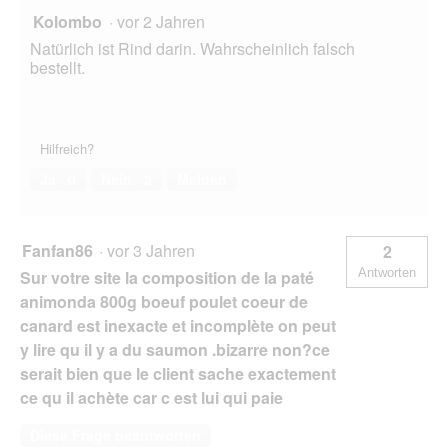
Kolombo
·
vor 2 Jahren
Natürlich ist Rind darin. Wahrscheinlich falsch
bestellt.
Hilfreich?
Ja ·
0
Nein ·
2
Melden
Fanfan86
·
vor 3 Jahren
2
Antworten
Sur votre site la composition de la paté
animonda 800g boeuf poulet coeur de
canard est inexacte et incomplète on peut
y lire qu il y a du saumon .bizarre non?ce
serait bien que le client sache exactement
ce qu il achète car c est lui qui paie
Diese Frage beantworten