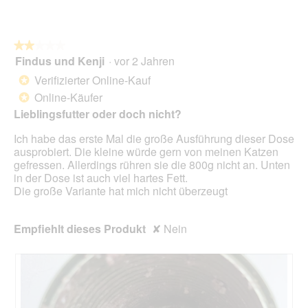
D
t
o
i
w
n
a
a
w
l
★★★★★
★★★★★
1
i
o
Findus und Kenji
·
vor 2 Jahren
/
r
2
g
3
d
von
Verifizierter Online-Kauf
*
f
I
e
5
Online-Käufer
e
*
n
i
Sternen.
l
h
n
Lieblingsfutter oder doch nicht?
d
a
m
g
Ich habe das erste Mal die große Ausführung dieser Dose
l
o
e
ausprobiert. Die kleine würde gern von meinen Katzen
t
d
ö
gefressen. Allerdings rühren sie die 800g nicht an. Unten
f
a
f
in der Dose ist auch viel hartes Fett.
e
l
f
Die große Variante hat mich nicht überzeugt
h
e
n
l
s
e
t
D
t
Empfiehlt dieses Produkt
✘
Nein
.
i
.
a
l
o
g
f