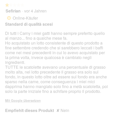
a
w
l
★★★★★
★★★★★
i
o
Sefirian
·
vor 4 Jahren
r
1
g
d
von
Online-Käufer
*
f
e
5
Standard di qualità scesi
e
i
Sternen.
l
n
Di tutti i Carny i miei gatti hanno sempre preferito quello
d
m
al manzo... fino a qualche mese fa.
g
o
Ho acquistato un lotto consistente di questo prodotto a
e
d
fine settembre credendo che si sarebbero leccati i baffi
ö
a
come nei mesi precedenti in cui lo avevo acquistato per
f
l
la prima volta, invece qualcosa è cambiato negli
f
e
ingredienti.
n
s
TUTTE le scatolette avevano una percentuale di grasso
e
D
molto alta, nel lotto precedente il grasso era solo sul
t
i
fondo, in questo lotto oltre ad essere sul fondo era anche
.
a
sparso nella carne, come conseguenza i miei mici
l
dapprima hanno mangiato solo fino a metà scatoletta, poi
o
solo la parte iniziale fino a schifare proprio il prodotto.
g
f
Mit Google übersetzen
e
l
Empfiehlt dieses Produkt
✘
Nein
d