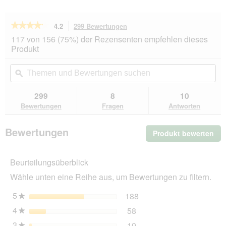
★★★★★
★★★★★
4.2
299 Bewertungen
Mit
dieser
4.2
117 von 156 (75%) der Rezensenten empfehlen dieses
von
Aktion
Produkt
5
navigierst
Sternen.
du
Themen
Th
Bewertungen
zu
und
ϙ
un
lesen
den
Bewertungen
Be
für
Bewertungen.
animonda
suchen
su
299
8
10
Carny
Bewertungen
Fragen
Antworten
Nassfutter
Katze
Adult
Bewertungen
Produkt bewerten
.
Rind,
Pute
Mit
und
die
Kaninchen
Beurteilungsüberblick
Akt
6x800
wir
g
Wähle unten eine Reihe aus, um Bewertungen zu filtern.
ein
mo
5
Sterne
188
188 Bewertungen mit 5 
Auswählen, um nach Bewe
★
Dia
4
Sterne
58
geö
58 Bewertungen mit 4 St
Auswählen, um nach Bewer
★
3
Sterne
10
★