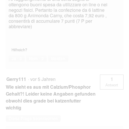
ottengono buoni spesa da utilizzare on line o nei
negozi fisici. Pertanto la confezione da 6 lattine
da 800 g Animonda Carny, che costa 7,92 euro ,
consentirà di accumulare 7 punti (7 P per
abbreviare)
Hilfreich?
Ja ·
0
Nein ·
2
Melden
Gerry111
·
vor 5 Jahren
1
Antwort
Wie sieht es aus mit Calzium/Phosphor
Gehalt?! Leider keine Angaben gefunden
obwohl dies grade bei katzenfutter
wichtig
Diese Frage beantworten