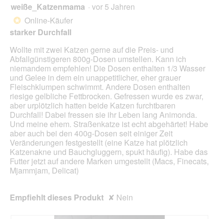
Scha
weiße_Katzenmama
·
vor 5 Jahren
1
klick
von
wird
Online-Käufer
*
der
5
unte
starker Durchfall
Sternen.
aufg
Inhal
Wollte mit zwei Katzen gerne auf die Preis- und
aktua
Abfallgünstigeren 800g-Dosen umstellen. Kann ich
niemandem empfehlen! Die Dosen enthalten 1/3 Wasser
und Gelee in dem ein unappetitlicher, eher grauer
Fleischklumpen schwimmt. Andere Dosen enthalten
riesige gelbliche Fettbrocken. Gefressen wurde es zwar,
aber urplötzlich hatten beide Katzen furchtbaren
Durchfall! Dabei fressen sie ihr Leben lang Animonda.
Und meine ehem. Straßenkatze ist echt abgehärtet! Habe
aber auch bei den 400g-Dosen seit einiger Zeit
Veränderungen festgestellt (eine Katze hat plötzlich
Katzenakne und Bauchgluggern, spukt häufig). Habe das
Futter jetzt auf andere Marken umgestellt (Macs, Finecats,
Mjammjam, Delicat)
Empfiehlt dieses Produkt
✘
Nein