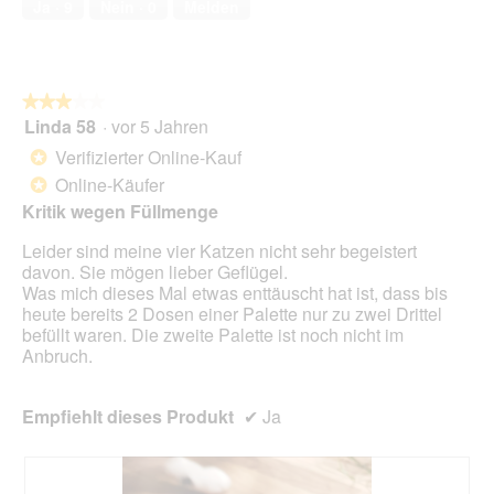
2
t
Ja ·
9
Nein ·
0
Melden
s
5
.
i
D
o
i
n
a
w
l
★★★★★
★★★★★
i
o
Linda 58
·
vor 5 Jahren
r
3
g
d
von
Verifizierter Online-Kauf
*
f
e
5
Online-Käufer
e
*
i
Sternen.
l
n
Kritik wegen Füllmenge
d
m
g
Leider sind meine vier Katzen nicht sehr begeistert
o
e
davon. Sie mögen lieber Geflügel.
d
ö
Was mich dieses Mal etwas enttäuscht hat ist, dass bis
a
f
heute bereits 2 Dosen einer Palette nur zu zwei Drittel
l
f
befüllt waren. Die zweite Palette ist noch nicht im
e
n
Anbruch.
s
e
D
t
i
.
Empfiehlt dieses Produkt
✔
Ja
a
l
o
g