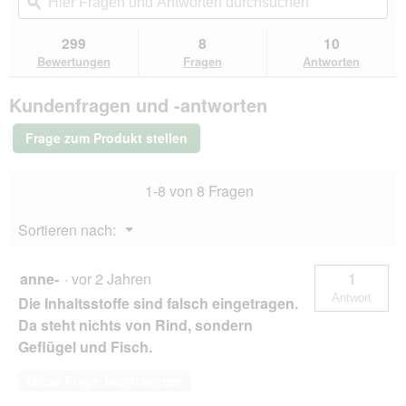
navigierst
Fragen
ϙ
Fra
Sternen.
du
und
un
Bewertungen
zu
Antworten
Ant
299
8
10
lesen
den
durchsuchen
du
für
Bewertungen
Fragen
Antworten
Bewertungen.
animonda
Carny
Kundenfragen und -antworten
Nassfutter
Katze
Adult
Frage zum Produkt stellen
Rind,
Pute
und
1-8 von 8 Fragen
Kaninchen
6x800
g
Menü
Sortieren nach:
▼
anne-
·
vor 2 Jahren
1
Antwort
Die Inhaltsstoffe sind falsch eingetragen.
Da steht nichts von Rind, sondern
Geflügel und Fisch.
Diese Frage beantworten