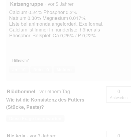
Katzengruppe
·
vor 5 Jahren
Calcium 0.24% Phosphor 0.2%
Natrium 0.30% Magnesium 0.017%
Liste bei animonda angefordert. Exelformat.
Calcium ist immer in hundertstel höher als
Phosphor. Beispiel: Ca 0,25% / P 0,22%
Hilfreich?
Ja ·
10
Nein ·
0
Melden
Blödbomnel
·
vor einem Tag
0
Antworten
Wie ist die Konsistenz des Futters
(Stücke, Paste)?
Diese Frage beantworten
Nie kola
·
vor 3 Jahren
0