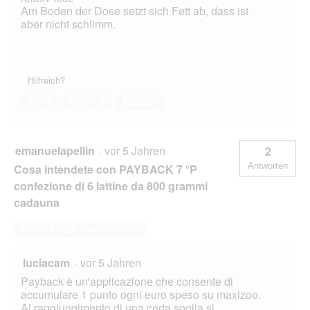
Am Boden der Dose setzt sich Fett ab, dass ist
aber nicht schlimm.
Hilfreich?
Ja ·
0
Nein ·
0
Melden
emanuelapellin
·
vor 5 Jahren
2
Antworten
Cosa intendete con PAYBACK 7 °P
confezione di 6 lattine da 800 grammi
cadauna
Diese Frage beantworten
luciacam
·
vor 5 Jahren
Payback è un'applicazione che consente di
accumulare 1 punto ogni euro speso su maxizoo.
Al raggiungimento di una certa soglia si