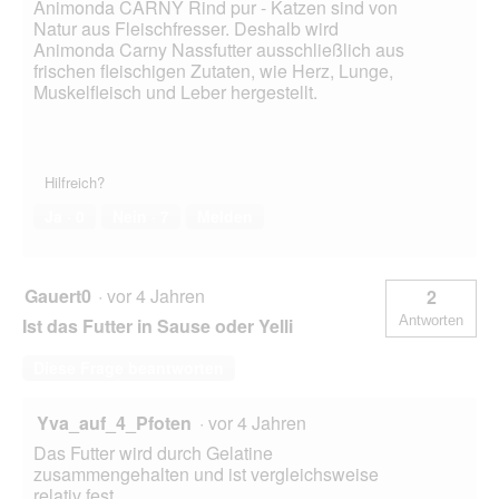
Animonda CARNY Rind pur - Katzen sind von
Natur aus Fleischfresser. Deshalb wird
Animonda Carny Nassfutter ausschließlich aus
frischen fleischigen Zutaten, wie Herz, Lunge,
Muskelfleisch und Leber hergestellt.
Hilfreich?
Ja ·
0
Nein ·
7
Melden
Gauert0
·
vor 4 Jahren
2
Antworten
Ist das Futter in Sause oder Yelli
Diese Frage beantworten
Yva_auf_4_Pfoten
·
vor 4 Jahren
Das Futter wird durch Gelatine
zusammengehalten und ist vergleichsweise
relativ fest.