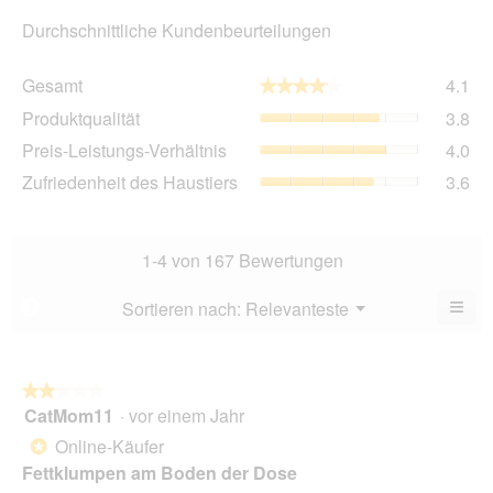
Durchschnittliche Kundenbeurteilungen
Ge
Gesamt
4.1
★★★★★
★★★★★
Dur
Pro
Produktqualität
3.8
Bew
Dur
4.1
Pre
Preis-Leistungs-Verhältnis
4.0
Bew
von
Lei
3.8
Zuf
Zufriedenheit des Haustiers
3.6
5.
Ver
von
des
Dur
5.
Hau
Bew
Dur
4
Bew
1-4 von 167 Bewertungen
von
3.6
5.
von
≡
Menü
Sortieren nach:
Relevanteste
?
▼
5.
Wen
du
auf
die
folg
★★★★★
★★★★★
Scha
CatMom11
·
vor einem Jahr
2
klick
von
wird
Online-Käufer
*
der
5
unte
Fettklumpen am Boden der Dose
Sternen.
aufg