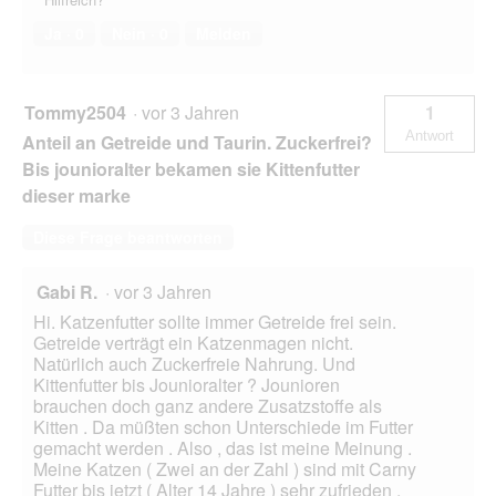
Ja ·
0
Nein ·
0
Melden
Tommy2504
·
vor 3 Jahren
1
Antwort
Anteil an Getreide und Taurin. Zuckerfrei?
Bis jounioralter bekamen sie Kittenfutter
dieser marke
Diese Frage beantworten
Gabi R.
·
vor 3 Jahren
Hi. Katzenfutter sollte immer Getreide frei sein.
Getreide verträgt ein Katzenmagen nicht.
Natürlich auch Zuckerfreie Nahrung. Und
Kittenfutter bis Jounioralter ? Jounioren
brauchen doch ganz andere Zusatzstoffe als
Kitten . Da müßten schon Unterschiede im Futter
gemacht werden . Also , das ist meine Meinung .
Meine Katzen ( Zwei an der Zahl ) sind mit Carny
Futter bis jetzt ( Alter 14 Jahre ) sehr zufrieden .