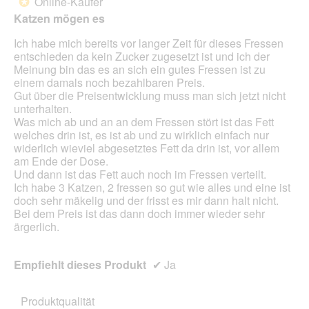
Online-Käufer
*
Sternen.
n
Katzen mögen es
d
e
Ich habe mich bereits vor langer Zeit für dieses Fressen
r
entschieden da kein Zucker zugesetzt ist und ich der
v
Meinung bin das es an sich ein gutes Fressen ist zu
i
einem damals noch bezahlbaren Preis.
e
Gut über die Preisentwicklung muss man sich jetzt nicht
l
unterhalten.
e
Was mich ab und an an dem Fressen stört ist das Fett
n
welches drin ist, es ist ab und zu wirklich einfach nur
F
widerlich wieviel abgesetztes Fett da drin ist, vor allem
e
am Ende der Dose.
t
Und dann ist das Fett auch noch im Fressen verteilt.
t
Ich habe 3 Katzen, 2 fressen so gut wie alles und eine ist
k
doch sehr mäkelig und der frisst es mir dann halt nicht.
l
Bei dem Preis ist das dann doch immer wieder sehr
ü
ärgerlich.
m
p
c
Empfiehlt dieses Produkt
✔
Ja
h
e
n
Produktqualität