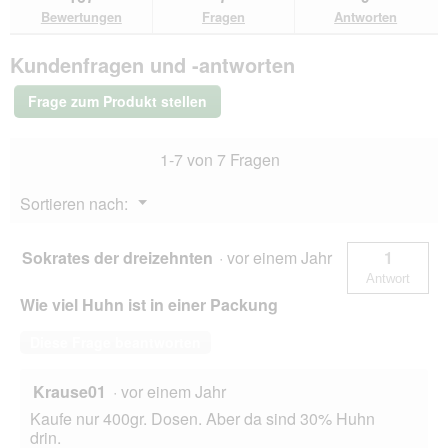
den
durchsuchen
du
für
Bewertungen
Fragen
Antworten
Bewertungen.
animonda
Carny
Kundenfragen und -antworten
Nassfutter
Katze
Adult,
Frage zum Produkt stellen
Mixpaket
6x800
g
1-7 von 7 Fragen
Mixpaket
1
Menü
Sortieren nach:
▼
Sokrates der dreizehnten
·
vor einem Jahr
1
Antwort
Wie viel Huhn ist in einer Packung
Diese Frage beantworten
Krause01
·
vor einem Jahr
Kaufe nur 400gr. Dosen. Aber da sind 30% Huhn
drin.