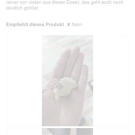
(einer von vielen aus dieser Dose), das geht auch noch
deutlich größer.
Empfiehlt dieses Produkt
✘
Nein
E
F
i
o