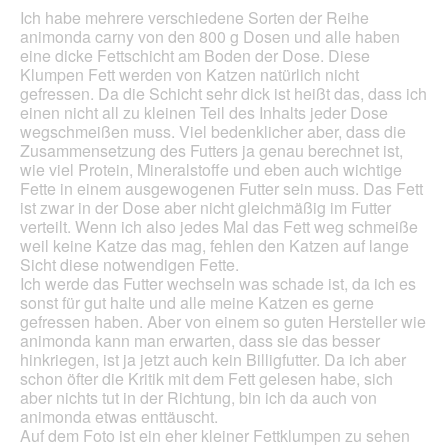
Inhal
Ich habe mehrere verschiedene Sorten der Reihe
aktua
animonda carny von den 800 g Dosen und alle haben
eine dicke Fettschicht am Boden der Dose. Diese
Klumpen Fett werden von Katzen natürlich nicht
gefressen. Da die Schicht sehr dick ist heißt das, dass ich
einen nicht all zu kleinen Teil des Inhalts jeder Dose
wegschmeißen muss. Viel bedenklicher aber, dass die
Zusammensetzung des Futters ja genau berechnet ist,
wie viel Protein, Mineralstoffe und eben auch wichtige
Fette in einem ausgewogenen Futter sein muss. Das Fett
ist zwar in der Dose aber nicht gleichmäßig im Futter
verteilt. Wenn ich also jedes Mal das Fett weg schmeiße
weil keine Katze das mag, fehlen den Katzen auf lange
Sicht diese notwendigen Fette.
Ich werde das Futter wechseln was schade ist, da ich es
sonst für gut halte und alle meine Katzen es gerne
gefressen haben. Aber von einem so guten Hersteller wie
animonda kann man erwarten, dass sie das besser
hinkriegen, ist ja jetzt auch kein Billigfutter. Da ich aber
schon öfter die Kritik mit dem Fett gelesen habe, sich
aber nichts tut in der Richtung, bin ich da auch von
animonda etwas enttäuscht.
Auf dem Foto ist ein eher kleiner Fettklumpen zu sehen