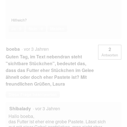
Hilfreich?
Ja ·
0
Nein ·
0
Melden
boeba
·
vor 3 Jahren
2
Antworten
Guten Tag, im Text nebendran steht
"sichtbare Stückchen", bedeutet das,
dass das Futter eher Stückchen im Gelee
ähnelt oder doch eher Pastete ist? Mit
freundlichen Grüßen, Laura
Diese Frage beantworten
Shibalady
·
vor 3 Jahren
Hallo boeba,
das Futter ist eher eine grobe Pastete. Lässt sich
gut mit einer Gabel zerdrücken, man sieht aber