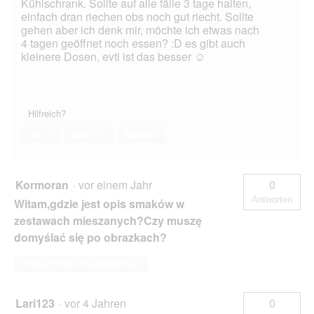
Kühlschrank. Sollte auf alle fälle 3 tage halten,
einfach dran riechen obs noch gut riecht. Sollte
gehen aber ich denk mir, möchte ich etwas nach
4 tagen geöffnet noch essen? :D es gibt auch
kleinere Dosen, evtl ist das besser ☺️
Hilfreich?
Ja ·
1
Nein ·
0
Melden
Kormoran
·
vor einem Jahr
0
Antworten
Witam,gdzie jest opis smaków w
zestawach mieszanych?Czy muszę
domyślać się po obrazkach?
Diese Frage beantworten
Lari123
·
vor 4 Jahren
0