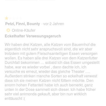
s
5
u
i
e
D
n
o
t
i
t
n
.
a
e
w
l
★★★★★
★★★★★
n
i
o
Petzi, Finni, Bounty
·
vor 2 Jahren
i
r
1
g
n
d
von
Online-Käufer
*
f
d
e
5
Eckelhafter Verwesungsgeruch
e
e
i
Sternen.
l
r
n
Wir haben drei Katzen, alle Katzen vom Bauernhof die
d
D
m
eigentlich nicht sehr anspruchsvoll sind, die wir aber
g
o
o
trotzdem mit gutem Fleischsanteiligen Essen versorgen
e
s
d
wollen. Es haben alle drei Katzen von dem Katzenfutter
ö
e
a
Durchfall bekommen … sobald ich das Essen umgestellt
f
a
l
habe, war es wieder vorbei , dann dachte ich, ich
f
u
e
versuche es erneut, wieder das gleiche Theater ….
n
s
s
Außerdem stinken manche Sorten so eckelhaft verwest
e
,
D
dass ich sie meinen Katzen nicht füttern möchte. Den
t
d
i
enorm hohen Fettanteil habe ich auch bemerkt, ganz
.
a
a
unten in der Dose sammelt sich dieser. Ich habe früher
s
l
sehr viel animonda gekauft, aber bin nun wirklich
i
o
enttäuscht :(
s
g
t
f