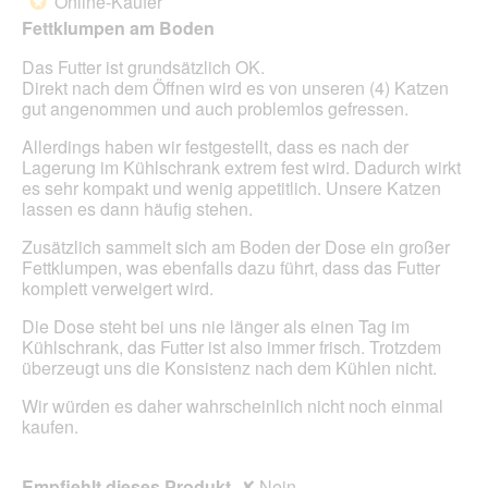
Online-Käufer
i
*
5
c
Fettklumpen am Boden
Sternen.
h
e
Das Futter ist grundsätzlich OK.
F
Direkt nach dem Öffnen wird es von unseren (4) Katzen
e
gut angenommen und auch problemlos gefressen.
t
Allerdings haben wir festgestellt, dass es nach der
t
Lagerung im Kühlschrank extrem fest wird. Dadurch wirkt
s
es sehr kompakt und wenig appetitlich. Unsere Katzen
c
lassen es dann häufig stehen.
h
i
Zusätzlich sammelt sich am Boden der Dose ein großer
c
Fettklumpen, was ebenfalls dazu führt, dass das Futter
h
komplett verweigert wird.
,
f
Die Dose steht bei uns nie länger als einen Tag im
r
Kühlschrank, das Futter ist also immer frisch. Trotzdem
e
überzeugt uns die Konsistenz nach dem Kühlen nicht.
s
s
Wir würden es daher wahrscheinlich nicht noch einmal
e
kaufen.
n
d
i
Empfiehlt dieses Produkt
✘
Nein