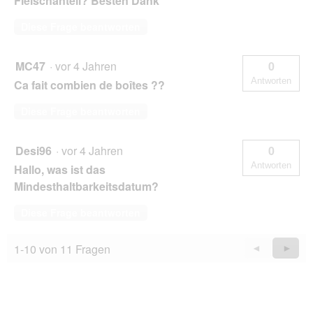
Fleischanteil? Besten Dank
Diese Frage beantworten
MC47
·
vor 4 Jahren
0
Antworten
Ca fait combien de boîtes ??
Diese Frage beantworten
Desi96
·
vor 4 Jahren
0
Antworten
Hallo, was ist das
Mindesthaltbarkeitsdatum?
Diese Frage beantworten
1-10 von 11 Fragen
Zurück
◄
Weiter
►
Questions
Quest