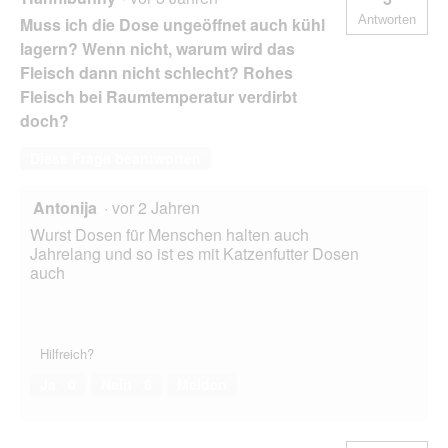
l
Antworten
Muss ich die Dose ungeöffnet auch kühl
d
g
lagern? Wenn nicht, warum wird das
e
Fleisch dann nicht schlecht? Rohes
ö
Fleisch bei Raumtemperatur verdirbt
f
doch?
f
n
e
Diese Frage beantworten
t
.
Antonija
·
vor 2 Jahren
Wurst Dosen für Menschen halten auch
Jahrelang und so ist es mit Katzenfutter Dosen
auch
Hilfreich?
Ja ·
0
Nein ·
6
Melden