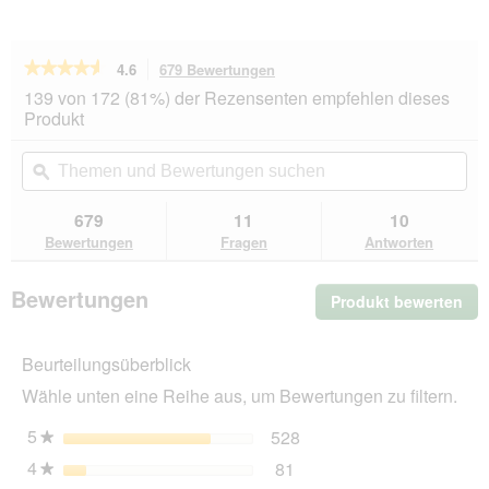
★★★★★
★★★★★
4.6
679 Bewertungen
Mit
dieser
4.6
139 von 172 (81%) der Rezensenten empfehlen dieses
von
Aktion
Produkt
5
navigierst
Sternen.
du
Themen
Th
Bewertungen
zu
und
ϙ
un
lesen
den
Bewertungen
Be
für
Bewertungen.
animonda
suchen
su
679
11
10
Carny
Bewertungen
Fragen
Antworten
Nassfutter
Katze
Adult
Bewertungen
Produkt bewerten
.
Lamm
und
Mit
Rind
die
12x200
Beurteilungsüberblick
Akt
g
wir
Wähle unten eine Reihe aus, um Bewertungen zu filtern.
ein
mo
5
Sterne
528
528 Bewertungen mit 5 
Auswählen, um nach Bewe
★
Dia
4
Sterne
81
geö
81 Bewertungen mit 4 St
Auswählen, um nach Bewer
★