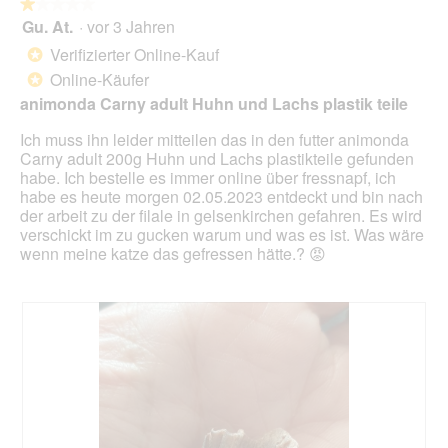
folg
★★★★★
★★★★★
Scha
Gu. At.
·
vor 3 Jahren
1
klick
von
wird
Verifizierter Online-Kauf
*
der
5
unte
Online-Käufer
*
Sternen.
aufg
animonda Carny adult Huhn und Lachs plastik teile
Inhal
aktua
Ich muss ihn leider mitteilen das in den futter animonda
Carny adult 200g Huhn und Lachs plastikteile gefunden
habe. Ich bestelle es immer online über fressnapf, ich
habe es heute morgen 02.05.2023 entdeckt und bin nach
der arbeit zu der filale in gelsenkirchen gefahren. Es wird
verschickt im zu gucken warum und was es ist. Was wäre
wenn meine katze das gefressen hätte.? 😡