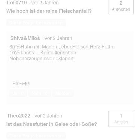
Loli0710
·
vor 2 Jahren
2
Antworten
Wie hoch ist der reine Fleischanteil?
Diese Frage beantworten
Shiva&Miloš
·
vor 2 Jahren
60 ℅Huhn mit Magen,Leber,Fleisch,Herz,Fett +
10℅ Lachs.... Keine tierischen
Nebenerzeugnisse deklariert.
Hilfreich?
Ja ·
0
Nein ·
0
Melden
Theo2022
·
vor 3 Jahren
1
Antwort
Ist das Nassfutter in Gelee oder Soße?
Diese Frage beantworten