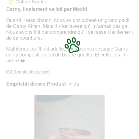
Online-Käufer
*
i
Sternen.
n
Carny, finalement validé par Mochi
a
w
l
i
Quand il était chaton, nous avions acheté un grand pack
o
r
de Carny Kitten. Mais il s’est avéré qu’il n’aimait pas ça.
g
d
Nous avons fini par comprendre qu’il se lassait facilement
f
e
de sa nourriture.
e
i
l
n
Maintenant qu’il est adulte, nous avons réessayé Carny,
d
m
car la composition est de bonne qualité. Et cette fois, il
g
o
adore ❤️
e
d
ö
a
Mit Google übersetzen
f
l
f
e
Empfiehlt dieses Produkt
✔
Ja
n
s
e
D
t
i
.
a
l
o
g
f
e