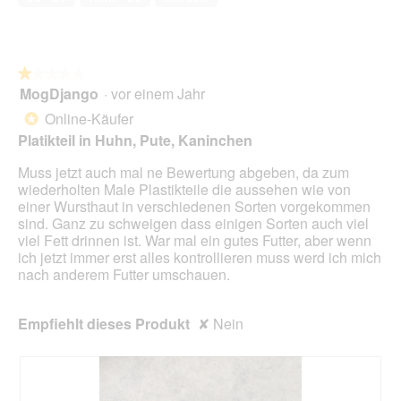
r
e
i
g
d
r
t
f
e
s
d
e
i
v
i
l
n
h
e
★★★★★
★★★★★
d
m
i
s
MogDjango
·
vor einem Jahr
1
g
o
e
e
von
Online-Käufer
e
*
d
d
r
5
ö
a
Platikteil in Huhn, Pute, Kaninchen
e
A
Sternen.
f
l
n
k
f
Muss jetzt auch mal ne Bewertung abgeben, da zum
e
e
t
n
wiederholten Male Plastikteile die aussehen wie von
s
n
i
e
einer Wursthaut in verschiedenen Sorten vorgekommen
D
d
o
t
sind. Ganz zu schweigen dass einigen Sorten auch viel
i
o
n
.
viel Fett drinnen ist. War mal ein gutes Futter, aber wenn
a
s
w
ich jetzt immer erst alles kontrollieren muss werd ich mich
l
e
i
nach anderem Futter umschauen.
o
n
r
g
j
d
f
e
e
Empfiehlt dieses Produkt
✘
Nein
e
p
i
l
l
n
d
a
m
g
s
o
e
t
d