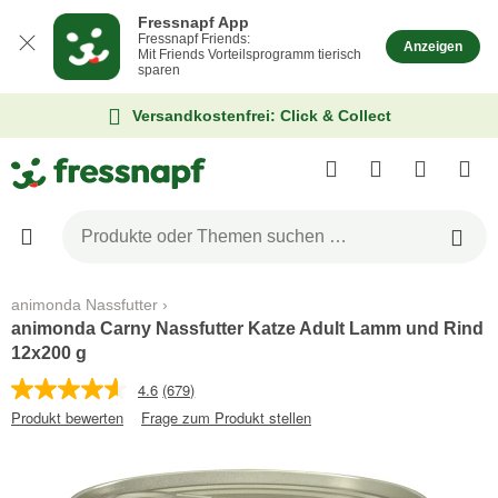
Fressnapf App
Fressnapf Friends:
Anzeigen
Mit Friends Vorteilsprogramm tierisch
sparen
Versandkostenfrei: Click & Collect
animonda Nassfutter
animonda Carny Nassfutter Katze Adult Lamm und Rind
12x200 g
4.6
(679)
Produkt bewerten
Frage zum Produkt stellen