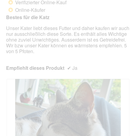
Verifizierter Online-Kauf
*
f
o
e
5
Online-Käufer
e
*
p
i
Sternen.
l
s
n
Bestes für die Katz
d
è
m
g
Unser Kater liebt dieses Futter und daher kaufen wir auch
c
o
e
nur ausschließlich diese Sorte. Es enthält alles Wichtige
h
d
ö
ohne zuviel Unwichtiges. Ausserdem ist es Getreidefrei.
e
a
f
Wir bzw unser Kater können es wärmstens empfehlen. 5
l
f
von 5 Pfoten.
e
n
s
e
D
t
Empfiehlt dieses Produkt
✔
Ja
i
.
a
l
o
g
f
e
l
d
g
e
ö