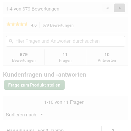
n
1-4 von 679 Bewertungen
Zurück
◄
Weiter
►
w
Reviews
Revie
i
r
★★★★★
★★★★★
4.6
679 Bewertungen
Mit
d
dieser
4.6
e
von
Aktion
Hier
Hie
i
5
navigierst
Fragen
ϙ
Fra
n
Sternen.
du
und
un
m
Bewertungen
zu
Antworten
Ant
679
11
10
lesen
o
den
durchsuchen
du
für
Bewertungen
Fragen
Antworten
d
Bewertungen.
animonda
a
Carny
l
Kundenfragen und -antworten
Nassfutter
e
Katze
s
Adult
Frage zum Produkt stellen
Lamm
D
und
i
Rind
a
1-10 von 11 Fragen
12x200
l
g
o
Menü
Sortieren nach:
g
▼
f
e
Hannibunny
·
vor 3 Jahren
3