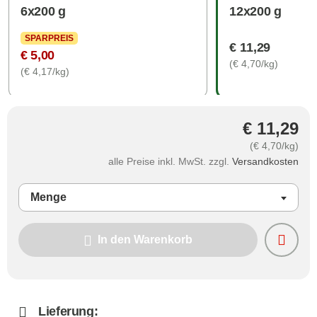
6x200 g
12x200 g
SPARPREIS
€ 11,29
€ 5,00
(€ 4,70/kg)
(€ 4,17/kg)
€ 11,29
(€ 4,70/kg)
alle Preise inkl. MwSt. zzgl.
Versandkosten
Menge
In den Warenkorb
Lieferung: