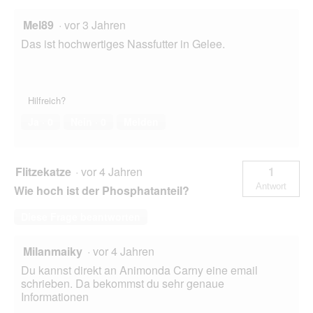
Mel89
·
vor 3 Jahren
Das ist hochwertiges Nassfutter in Gelee.
Hilfreich?
Ja ·
0
Nein ·
0
Melden
Flitzekatze
·
vor 4 Jahren
1
Antwort
Wie hoch ist der Phosphatanteil?
Diese Frage beantworten
Milanmaiky
·
vor 4 Jahren
Du kannst direkt an Animonda Carny eine email
schrieben. Da bekommst du sehr genaue
Informationen