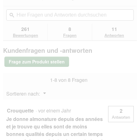
d
dieser
4.5
f
e
von
Aktion
Hier
Hie
e
i
5
navigierst
Fragen
ϙ
Fra
l
n
Sternen.
du
und
un
d
m
Bewertungen
zu
Antworten
Ant
g
261
8
11
lesen
o
den
durchsuchen
du
e
für
Bewertungen
Fragen
Antworten
d
Bewertungen.
Almo
ö
a
nature
f
l
Kundenfragen und -antworten
HFC
f
e
Natural
n
s
Huhn
Frage zum Produkt stellen
e
und
D
Käse
t
i
48x70
.
a
1-8 von 8 Fragen
g
l
o
Menü
Sortieren nach:
g
▼
f
e
Crouquette
·
vor einem Jahr
2
l
Antworten
Je donne almonature depuis des années
d
g
et je trouve qu elles sont de moins
e
bonnes qualités depuis un certain temps
ö