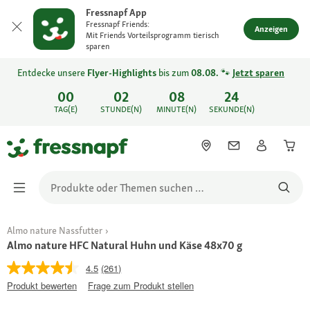
Fressnapf App
Fressnapf Friends:
Anzeigen
Mit Friends Vorteilsprogramm tierisch
sparen
Entdecke unsere
Flyer-Highlights
bis zum
08.08.
🐾
Jetzt sparen
00
02
08
24
TAG(E)
STUNDE(N)
MINUTE(N)
SEKUNDE(N)
Almo nature Nassfutter
Almo nature HFC Natural Huhn und Käse 48x70 g
4.5
(261)
Produkt bewerten
Frage zum Produkt stellen