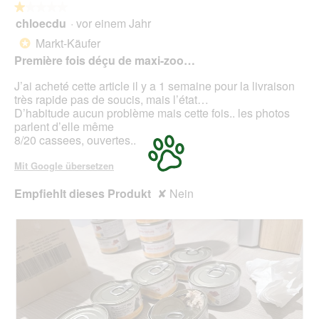
ö
★★★★★
★★★★★
f
chloecdu
·
vor einem Jahr
1
f
von
Markt-Käufer
*
n
5
Première fois déçu de maxi-zoo…
e
Sternen.
t
J’ai acheté cette article il y a 1 semaine pour la livraison
.
très rapide pas de soucis, mais l’état…
D’habitude aucun problème mais cette fois.. les photos
parlent d’elle même
8/20 cassees, ouvertes..
Mit Google übersetzen
Empfiehlt dieses Produkt
✘
Nein