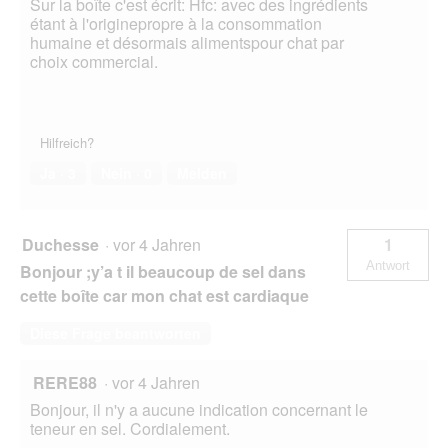
Sur la boîte c'est écrit: Hfc: avec des ingrédients
étant à l'originepropre à la consommation
humaine et désormais alimentspour chat par
choix commercial.
Hilfreich?
Ja ·
3
Nein ·
0
Melden
Duchesse
·
vor 4 Jahren
1
Antwort
Bonjour ;y’a t il beaucoup de sel dans
cette boîte car mon chat est cardiaque
Diese Frage beantworten
RERE88
·
vor 4 Jahren
Bonjour, il n'y a aucune indication concernant le
teneur en sel. Cordialement.