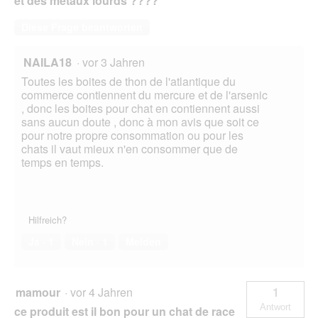
et des métaux lourds ????
Diese Frage beantworten
NAILA18
·
vor 3 Jahren
Toutes les boites de thon de l'atlantique du
commerce contiennent du mercure et de l'arsenic
, donc les boites pour chat en contiennent aussi
sans aucun doute , donc à mon avis que soit ce
pour notre propre consommation ou pour les
chats il vaut mieux n'en consommer que de
temps en temps.
Hilfreich?
Ja ·
1
Nein ·
1
Melden
mamour
·
vor 4 Jahren
1
Antwort
ce produit est il bon pour un chat de race