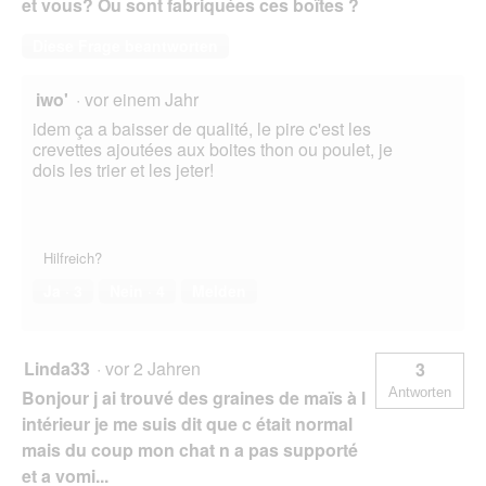
et vous? Ou sont fabriquées ces boîtes ?
f
f
Diese Frage beantworten
n
e
t
iwo'
·
vor einem Jahr
.
idem ça a baisser de qualité, le pire c'est les
crevettes ajoutées aux boites thon ou poulet, je
dois les trier et les jeter!
Hilfreich?
Ja ·
3
Nein ·
4
Melden
Linda33
·
vor 2 Jahren
3
Antworten
Bonjour j ai trouvé des graines de maïs à l
intérieur je me suis dit que c était normal
mais du coup mon chat n a pas supporté
et a vomi...