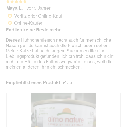
l
★★★★★
★★★★★
i
o
Maya L.
·
vor 3 Jahren
r
5
g
d
von
Verifizierter Online-Kauf
*
f
e
5
Online-Käufer
e
*
i
Sternen.
l
n
Endlich keine Reste mehr
d
m
g
Dieses Hühnchenfleisch riecht auch für menschliche
o
e
Nasen gut, du kannst auch die Fleischfasern sehen.
d
ö
Meine Katze hat nach langem Suchen endlich ihr
a
f
Lieblingsprodukt gefunden. Ich bin froh, dass ich nicht
l
f
mehr die Hälfte des Futters wegwerfen muss, weil die
e
n
meisten anderen ihr nicht schmecken.
s
e
D
t
i
.
Empfiehlt dieses Produkt
✔
Ja
a
l
o
g
f
e
l
d
g