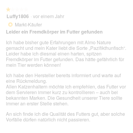
auf
die
folg
★★★★★
★★★★★
Scha
Luffy1806
·
vor einem Jahr
1
klick
von
wird
Markt-Käufer
*
der
5
unte
Leider ein Fremdkörper im Futter gefunden
Sternen.
aufg
Inhal
Ich habe bisher gute Erfahrungen mit Almo Nature
aktua
gemacht und mein Kater liebt die Sorte „Pazifikthunfisch“.
Leider habe ich diesmal einen harten, spitzen
Fremdkörper im Futter gefunden. Das hätte gefährlich für
mein Tier werden können!
Ich habe den Hersteller bereits informiert und warte auf
eine Rückmeldung.
Allen Katzenhaltern möchte ich empfehlen, das Futter vor
dem Servieren immer kurz zu kontrollieren – auch bei
bekannten Marken. Die Gesundheit unserer Tiere sollte
immer an erster Stelle stehen.
An sich finde ich die Qualität des Futters gut, aber solche
Vorfälle dürfen natürlich nicht passieren.