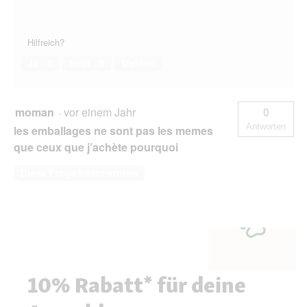
Hilfreich?
Ja ·
3
Nein ·
3
Melden
moman
·
vor einem Jahr
0
Antworten
les emballages ne sont pas les memes
que ceux que j’achète pourquoi
Diese Frage beantworten
10% Rabatt* für deine