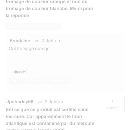
fromage de couleur orange et non du
fromage de couleur blanche. Merci pour
la réponse
Diese Frage beantworten
Frankline
·
vor 3 Jahren
Oui fromage orange
Hilfreich?
Ja ·
1
Nein ·
0
Melden
Jpsharley68
·
vor 3 Jahren
1
Antwort
Est ce que ce produit est certifié sans
mercure. Car apparemment le thon
atlantique est contaminé par du mercure