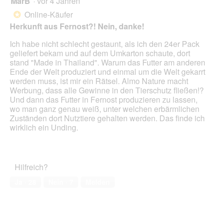
MarB
·
vor 4 Jahren
r
g
d
von
Online-Käufer
*
f
e
5
Herkunft aus Fernost?! Nein, danke!
e
i
Sternen.
l
n
Ich habe nicht schlecht gestaunt, als ich den 24er Pack
d
m
geliefert bekam und auf dem Umkarton schaute, dort
g
o
stand "Made in Thailand". Warum das Futter am anderen
e
d
Ende der Welt produziert und einmal um die Welt gekarrt
ö
a
werden muss, ist mir ein Rätsel. Almo Nature macht
f
l
Werbung, dass alle Gewinne in den Tierschutz fließen!?
f
e
Und dann das Futter in Fernost produzieren zu lassen,
n
s
wo man ganz genau weiß, unter welchen erbärmlichen
e
D
Zuständen dort Nutztiere gehalten werden. Das finde ich
t
i
wirklich ein Unding.
.
a
l
o
g
Hilfreich?
f
e
Ja ·
28
Nein ·
7
Melden
l
d
g
e