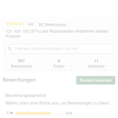
★★★★★
★★★★★
4.5
261 Bewertungen
Mit
dieser
4.5
131 von 150 (87%) der Rezensenten empfehlen dieses
von
Aktion
Produkt
5
navigierst
Sternen.
du
Themen
Th
Bewertungen
zu
und
ϙ
un
lesen
den
Bewertungen
Be
für
Bewertungen.
Almo
suchen
su
261
8
11
nature
Bewertungen
Fragen
Antworten
HFC
Natural
Huhn
Bewertungen
Produkt bewerten
.
und
Käse
Mit
48x70
die
g
Beurteilungsüberblick
Akt
wir
Wähle unten eine Reihe aus, um Bewertungen zu filtern.
ein
mo
5
Sterne
204
204 Bewertungen mit 5 
Auswählen, um nach Bewe
★
Dia