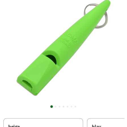
beige
blau