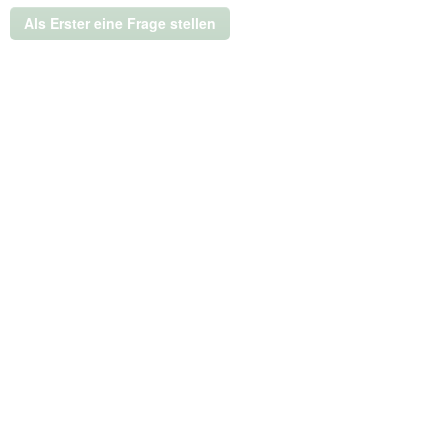
wird
ein
Als Erster eine Frage stellen
modales
Dialogfeld
geöffnet.