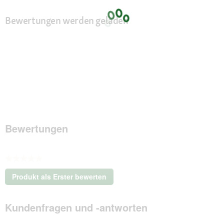
Bewertungen werden geladen
Bewertungen
★★★★★
Kein
Produkt als Erster bewerten
Beurteilungswert
.
Mit
Kundenfragen und -antworten
dieser
Aktion