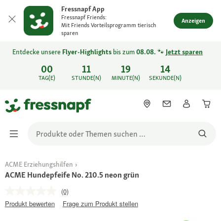
Fressnapf App
Fressnapf Friends:
Anzeigen
Mit Friends Vorteilsprogramm tierisch
sparen
Entdecke unsere
Flyer-Highlights
bis zum
08.08.
🐾
Jetzt sparen
00
11
19
14
TAG(E)
STUNDE(N)
MINUTE(N)
SEKUNDE(N)
ACME Erziehungshilfen
ACME Hundepfeife No. 210.5 neon grün
(0)
Produkt bewerten
Frage zum Produkt stellen