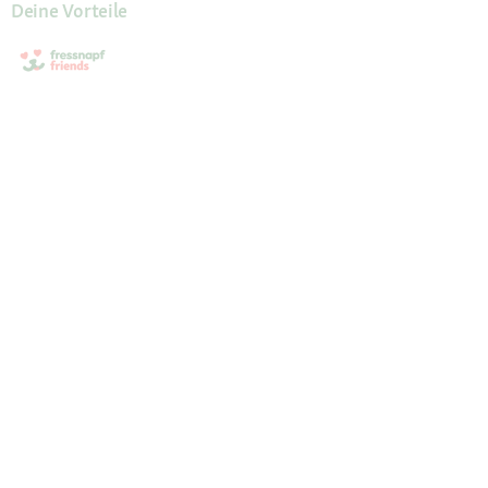
Deine Vorteile
Die Fressnapf App
Unsere Services
Hilfe & Kontakt
Servicewelt
Fressnapf Magazin
Mein Konto