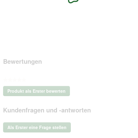
Bewertungen
★★★★★
Kein
Produkt als Erster bewerten
Beurteilungswert
.
Mit
Kundenfragen und -antworten
dieser
Aktion
wird
ein
Als Erster eine Frage stellen
modales
Dialogfeld