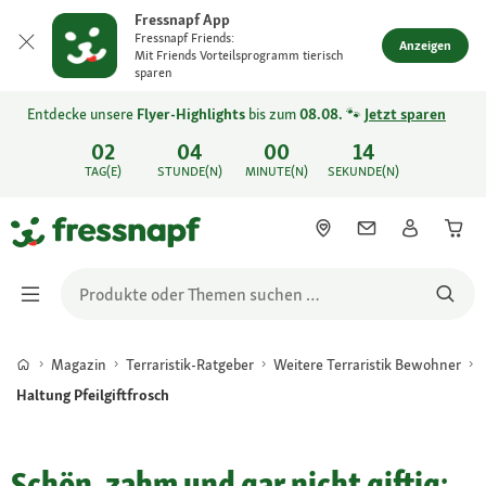
Fressnapf App
Fressnapf Friends:
Anzeigen
Mit Friends Vorteilsprogramm tierisch
sparen
Entdecke unsere
Flyer-Highlights
bis zum
08.08.
🐾
Jetzt sparen
02
04
00
14
TAG(E)
STUNDE(N)
MINUTE(N)
SEKUNDE(N)
Magazin
Terraristik-Ratgeber
Weitere Terraristik Bewohner
Haltung Pfeilgiftfrosch
Schön, zahm und gar nicht giftig: