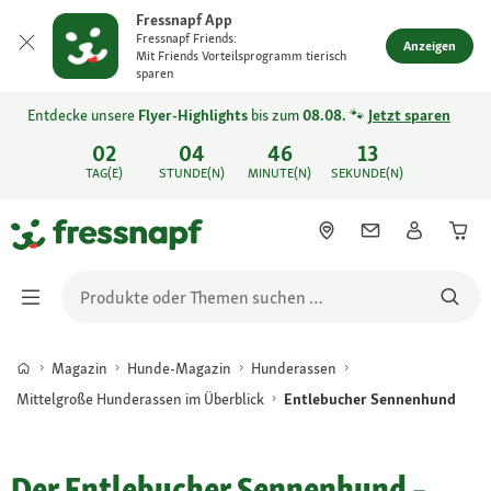
Fressnapf App
Fressnapf Friends:
Anzeigen
Mit Friends Vorteilsprogramm tierisch
sparen
Entdecke unsere
Flyer-Highlights
bis zum
08.08.
🐾
Jetzt sparen
02
04
46
13
TAG(E)
STUNDE(N)
MINUTE(N)
SEKUNDE(N)
Magazin
Hunde-Magazin
Hunderassen
Mittelgroße Hunderassen im Überblick
Entlebucher Sennenhund
Der Entlebucher Sennenhund –