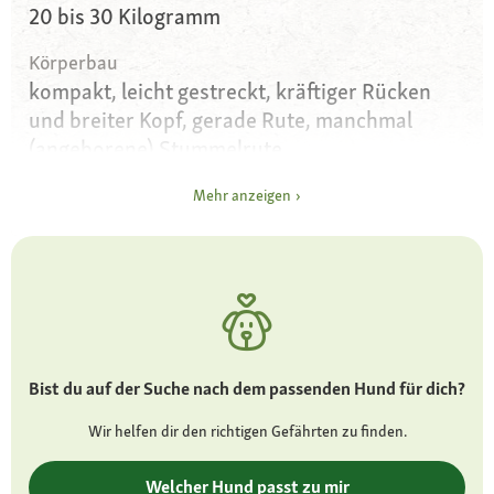
20 bis 30 Kilogramm
Körperbau
kompakt, leicht gestreckt, kräftiger Rücken
und breiter Kopf, gerade Rute, manchmal
(angeborene) Stummelrute
Augen
Mehr anzeigen
haselnussbraun bis dunkelbraun mit
schwarzer Pigmentierung am Rand,
freundlicher und lebhafter Ausdruck
Ohren
hoch und breit angesetzte Hängeohren mit
abgerundeter Spitze
Bist du auf der Suche nach dem passenden Hund für dich?
Fell und Farbe
Wir helfen dir den richtigen Gefährten zu finden.
kurzes, fest anliegendes und glänzendes
Deckhaar; dreifarbige Fellfärbung mit
Welcher Hund passt zu mir