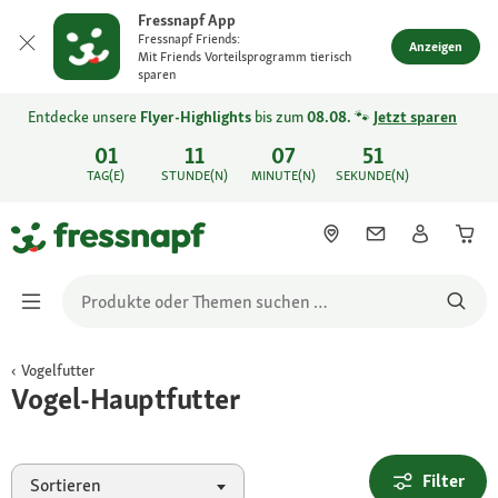
Fressnapf App
Fressnapf Friends:
Anzeigen
Mit Friends Vorteilsprogramm tierisch
sparen
Entdecke unsere
Flyer-Highlights
bis zum
08.08.
🐾
Jetzt sparen
01
11
07
51
TAG(E)
STUNDE(N)
MINUTE(N)
SEKUNDE(N)
Vogelfutter
Vogel-Hauptfutter
Filter
Sortieren