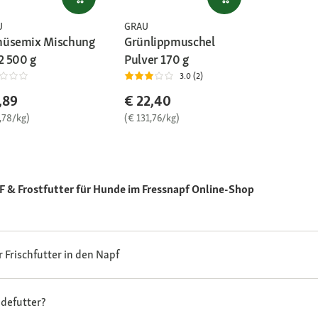
U
GRAU
üsemix Mischung
Grünlippmuschel
2 500 g
Pulver 170 g
3.0 (2)
,89
€ 22,40
,78/kg)
(€ 131,76/kg)
 & Frostfutter für Hunde im Fressnapf Online-Shop
Frischfutter in den Napf
defutter?