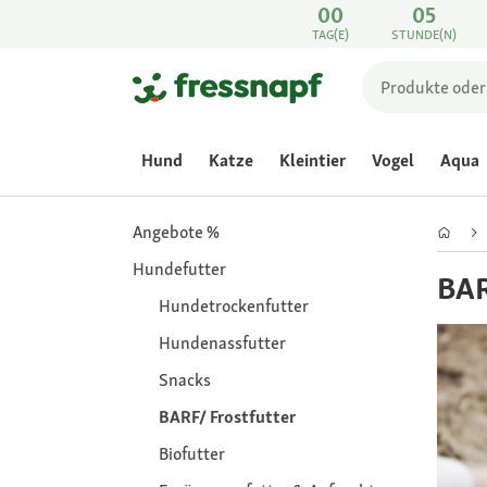
00
05
TAG(E)
STUNDE(N)
Hund
Katze
Kleintier
Vogel
Aqua
Angebote %
Hundefutter
BAR
Hundetrockenfutter
Hundenassfutter
Snacks
BARF/ Frostfutter
Biofutter