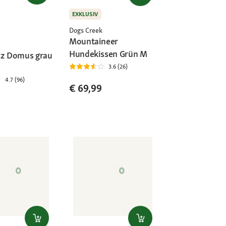
EXKLUSIV
Dogs Creek
Mountaineer
Hundekissen Grün M
tz Domus grau
3.6 (26)
4.7 (96)
€ 69,99