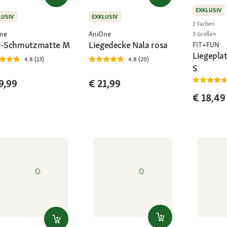
EXKLUSIV
LUSIV
EXKLUSIV
2 Farben
ne
AniOne
3 Größen
i-Schmutzmatte M
Liegedecke Nala rosa
FIT+FUN
Liegepla
4.8 (13)
4.8 (20)
S
9,99
€ 21,99
€ 18,49