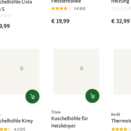
Fensterbänke
Heizung
chelhöhle Livia
a S
3.8 (42)
€ 19,99
€ 32,99
9,99
Trixie
e
Kerbl
Kuschelhöhle für
chelhöhle Kimy
Thermot
Heizkörper
4.3 (17)