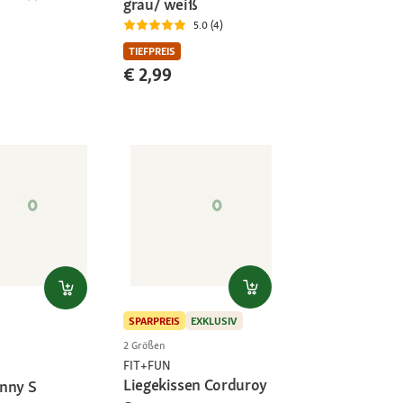
grau/ weiß
5.0 (4)
TIEFPREIS
€ 2,99
SPARPREIS
EXKLUSIV
2 Größen
FIT+FUN
Liegekissen Corduroy
nny S