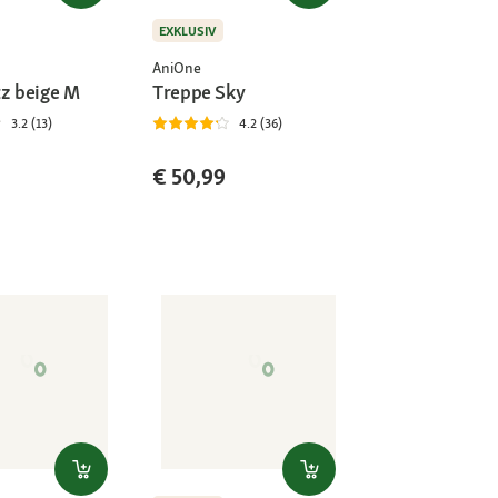
EXKLUSIV
AniOne
tz beige M
Treppe Sky
3.2 (13)
4.2 (36)
€ 50,99