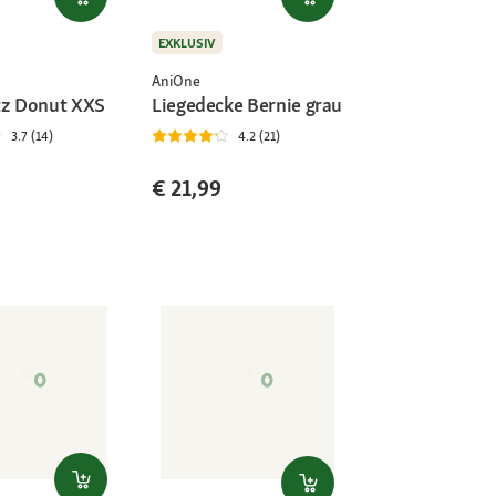
EXKLUSIV
AniOne
tz Donut XXS
Liegedecke Bernie grau
3.7 (14)
4.2 (21)
€ 21,99