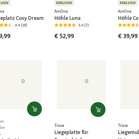
LUSIV
EXKLUSIV
EXKLUSIV
ne
AniOne
AniOne
geplatz Cosy Dream
Höhle Luna
Höhle C
4.4 (19)
5.0 (7)
9,99
€ 52,99
€ 39,99
ben
Trixie
Trixie
ßen
Liegeplatte für
Liegemul
e