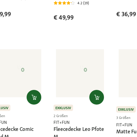
4.2 (19)
9,99
€ 36,99
€ 49,99
LUSIV
EXKLUSIV
EXKLUSIV
ßen
2 Größen
3 Größen
+FUN
FIT+FUN
FIT+FUN
ecedecke Comic
Fleecedecke Leo Pfote
Matte Fu
d M
M