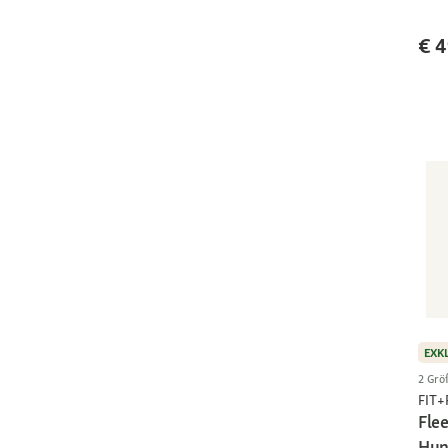
€ 4
EXK
2 Grö
FIT
Fle
Hun