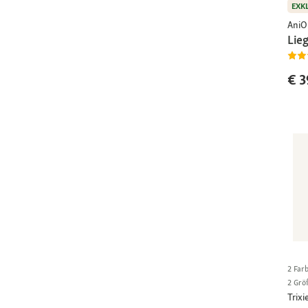
EXK
AniO
Lie
€ 3
2 Far
2 Grö
Trixi