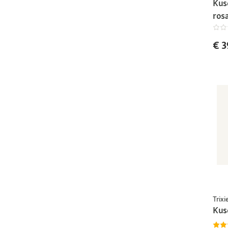
Kus
ros
€ 3
Trixi
Kus