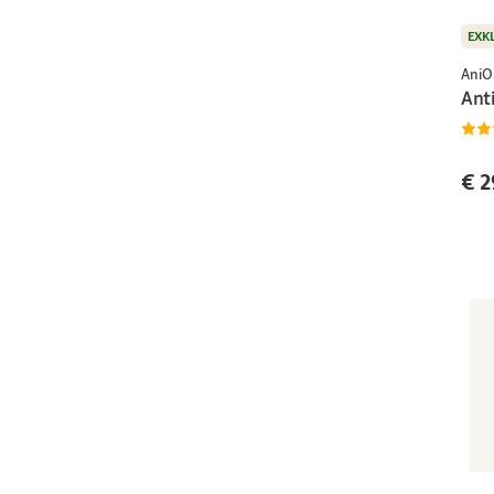
EXK
AniO
Ant
€ 2