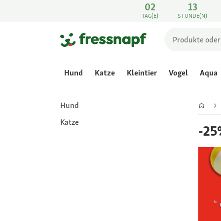
02
13
TAG(E)
STUNDE(N)
Hund
Katze
Kleintier
Vogel
Aqua
Hund
Katze
-25