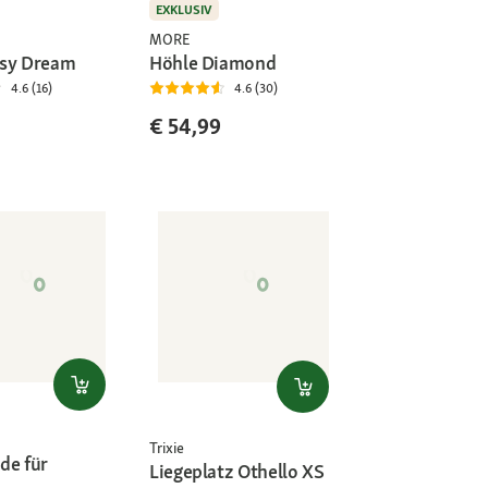
EXKLUSIV
MORE
osy Dream
Höhle Diamond
4.6 (16)
4.6 (30)
€ 54,99
Trixie
de für
Liegeplatz Othello XS