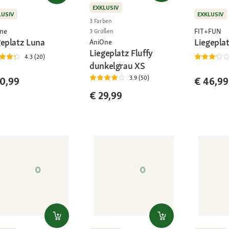
EXKLUSIV
LUSIV
EXKLUSIV
3 Farben
ne
FIT+FUN
3 Größen
geplatz Luna
Liegepla
AniOne
Liegeplatz Fluffy
4.3 (20)
dunkelgrau XS
3.9 (50)
0,99
€ 46,99
€ 29,99