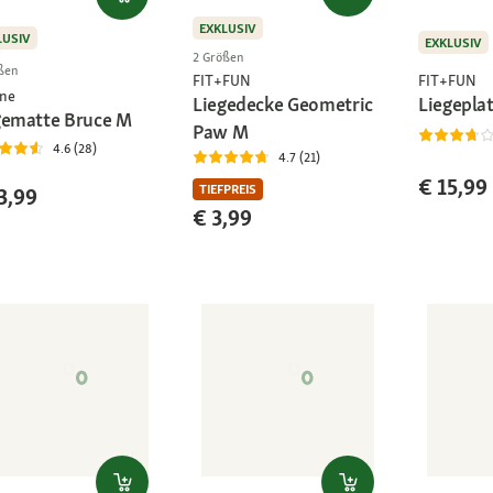
EXKLUSIV
LUSIV
EXKLUSIV
2 Größen
ßen
FIT+FUN
FIT+FUN
ne
Liegepla
Liegedecke Geometric
gematte Bruce M
Paw M
4.6 (28)
4.7 (21)
€ 15,99
TIEFPREIS
3,99
€ 3,99