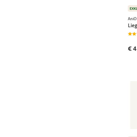
EXK
AniO
Lie
€ 4