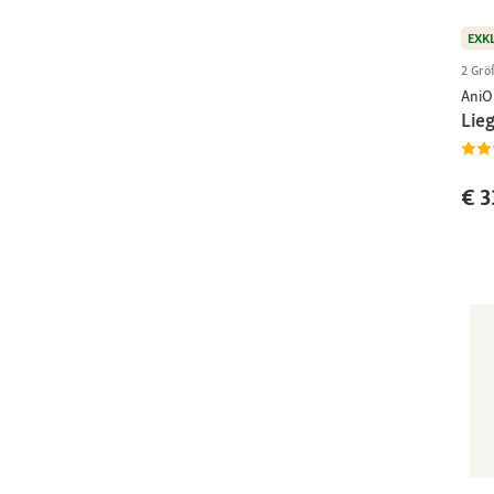
EXK
2 Grö
AniO
Lie
€ 3