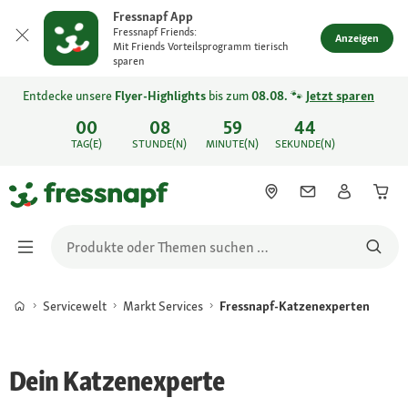
Fressnapf App
Fressnapf Friends:
Anzeigen
Mit Friends Vorteilsprogramm tierisch
sparen
Entdecke unsere
Flyer-Highlights
bis zum
08.08.
🐾
Jetzt sparen
00
08
59
44
TAG(E)
STUNDE(N)
MINUTE(N)
SEKUNDE(N)
Servicewelt
Markt Services
Fressnapf-Katzenexperten
Dein Katzenexperte