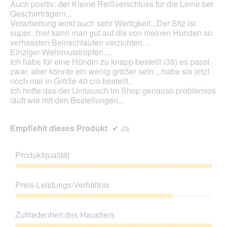
Auch positiv: der Kleine Reißverschluss für die Leine bei
Geschirrträgern...
Verarbeitung wirkt auch sehr Wertigkeit...Der Sitz ist
super...hier kann man gut auf die von meinen Hunden so
verhassten Beinschlaufen verzichten....
Einziger Wehrmutstropfen....
Ich habe für eine Hündin zu knapp bestellt (38) es passt
zwar, aber könnte ein wenig größer sein ...habe sie jetzt
noch mal in Größe 40 cm bestellt..
Ich hoffe das der Umtausch im Shop genauso problemlos
läuft wie mit den Bestellungen...
Empfiehlt dieses Produkt
✔
Ja
Produktqualität
Produktqualität,
5
Preis-Leistungs-Verhältnis
von
5
Preis-
Leistungs-
Zufriedenheit des Haustiers
Verhältnis,