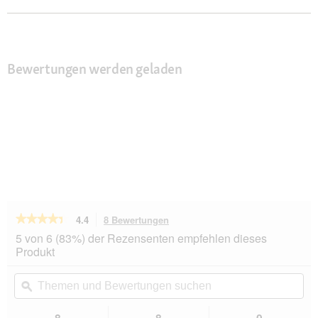
Bewertungen werden geladen
★★★★★
★★★★★
4.4
8 Bewertungen
Mit
dieser
4.4
5 von 6 (83%) der Rezensenten empfehlen dieses
von
Aktion
Produkt
5
navigierst
Sternen.
du
Themen
Th
Bewertungen
zu
und
ϙ
un
lesen
den
Bewertungen
Be
für
Bewertungen.
Wolters
suchen
su
8
8
0