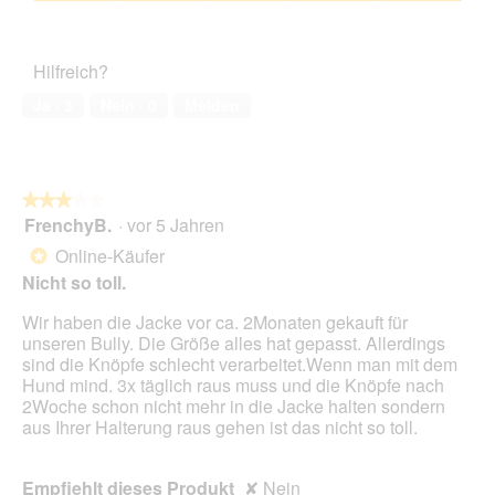
4
Zufriedenheit
von
des
5
Haustiers,
Hilfreich?
5
von
Ja ·
3
Nein ·
0
Melden
5
★★★★★
★★★★★
FrenchyB.
·
vor 5 Jahren
3
von
Online-Käufer
*
5
Nicht so toll.
Sternen.
Wir haben die Jacke vor ca. 2Monaten gekauft für
unseren Bully. Die Größe alles hat gepasst. Allerdings
sind die Knöpfe schlecht verarbeitet.Wenn man mit dem
Hund mind. 3x täglich raus muss und die Knöpfe nach
2Woche schon nicht mehr in die Jacke halten sondern
aus Ihrer Halterung raus gehen ist das nicht so toll.
Empfiehlt dieses Produkt
✘
Nein