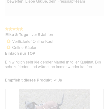
bewerten. Liebe Grüße, dein Fressnapf-Team
★★★★★
★★★★★
Miku & Toga
·
vor 5 Jahren
5
von
Verifizierter Online-Kauf
*
5
Online-Käufer
*
Sternen.
Einfach nur TOP
Ein wirklich sehr kleidender Mantel in toller Qualität. Bin
sehr zufrieden und würde ihn immer wieder kaufen.
Empfiehlt dieses Produkt
✔
Ja