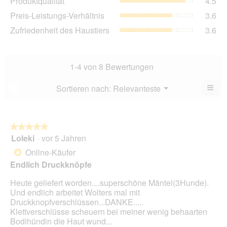
Produktqualität
4.5
Dur
4.4
Pre
Preis-Leistungs-Verhältnis
3.6
Bew
von
Lei
4.5
Zuf
Zufriedenheit des Haustiers
3.6
5.
Ver
von
des
Dur
5.
Hau
Bew
Dur
3.6
Bew
1-4 von 8 Bewertungen
von
3.6
5.
von
≡
Menü
Sortieren nach:
Relevanteste
?
▼
5.
Wen
du
auf
die
folg
★★★★★
★★★★★
Scha
Loleki
·
vor 5 Jahren
5
klick
von
wird
Online-Käufer
*
der
5
unte
Endlich Druckknöpfe
Sternen.
aufg
Inhal
Heute geliefert worden....superschöne Mäntel(3Hunde).
aktua
Und endlich arbeitet Wolters mal mit
Druckknopfverschlüssen...DANKE.....
Klettverschlüsse scheuern bei meiner wenig behaarten
Bodihündin die Haut wund...