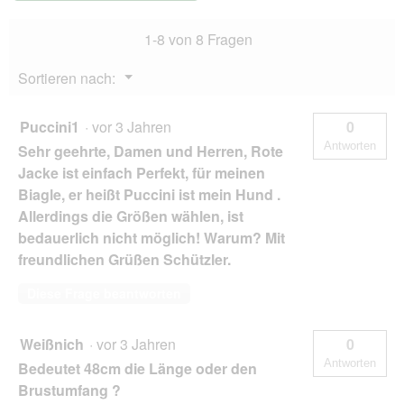
24
i
cm
a
1-8 von 8 Fragen
l
o
Menü
Sortieren nach:
g
▼
f
e
Puccini1
·
vor 3 Jahren
0
l
Antworten
Sehr geehrte, Damen und Herren, Rote
d
g
Jacke ist einfach Perfekt, für meinen
e
Biagle, er heißt Puccini ist mein Hund .
ö
Allerdings die Größen wählen, ist
f
bedauerlich nicht möglich! Warum? Mit
f
n
freundlichen Grüßen Schützler.
e
t
Diese Frage beantworten
.
Weißnich
·
vor 3 Jahren
0
Antworten
Bedeutet 48cm die Länge oder den
Brustumfang ?