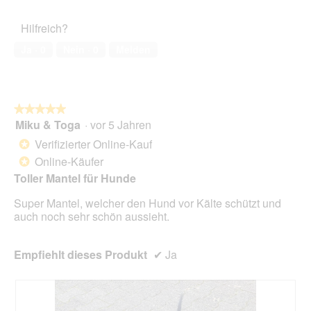
von
des
o
r
5
Haustiers,
t
A
Hilfreich?
5
o
k
von
1
t
Ja ·
0
Nein ·
0
Melden
5
.
i
o
n
w
★★★★★
★★★★★
i
Miku & Toga
·
vor 5 Jahren
r
5
d
von
Verifizierter Online-Kauf
*
e
5
Online-Käufer
*
i
Sternen.
n
Toller Mantel für Hunde
m
Super Mantel, welcher den Hund vor Kälte schützt und
o
auch noch sehr schön aussieht.
d
a
l
Empfiehlt dieses Produkt
✔
Ja
e
s
D
i
a