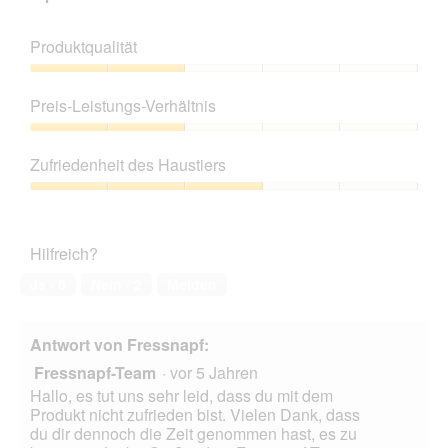
Produktqualität
Produktqualität,
2
Preis-Leistungs-Verhältnis
von
5
Preis-
Leistungs-
Zufriedenheit des Haustiers
Verhältnis,
2
Zufriedenheit
von
des
5
Haustiers,
Hilfreich?
3
von
Ja ·
6
Nein ·
2
Melden
5
Antwort von Fressnapf:
Fressnapf-Team
·
vor 5 Jahren
Hallo, es tut uns sehr leid, dass du mit dem
Produkt nicht zufrieden bist. Vielen Dank, dass
du dir dennoch die Zeit genommen hast, es zu