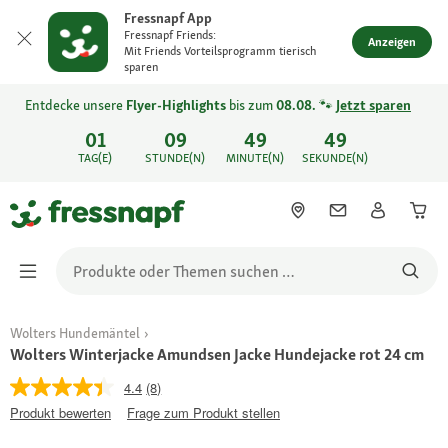
Fressnapf App
Fressnapf Friends:
Anzeigen
Mit Friends Vorteilsprogramm tierisch
sparen
Entdecke unsere
Flyer-Highlights
bis zum
08.08.
🐾
Jetzt sparen
01
09
49
49
TAG(E)
STUNDE(N)
MINUTE(N)
SEKUNDE(N)
Wolters Hundemäntel
Wolters Winterjacke Amundsen Jacke Hundejacke rot 24 cm
4.4
(8)
Produkt bewerten
Frage zum Produkt stellen