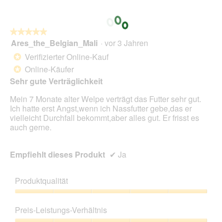
★★★★★
★★★★★
Ares_the_Belgian_Mali
·
vor 3 Jahren
5
von
Verifizierter Online-Kauf
*
5
Online-Käufer
*
Sternen.
Sehr gute Verträglichkeit
Mein 7 Monate alter Welpe verträgt das Futter sehr gut.
Ich hatte erst Angst,wenn ich Nassfutter gebe,das er
vielleicht Durchfall bekommt,aber alles gut. Er frisst es
auch gerne.
Empfiehlt dieses Produkt
✔
Ja
Produktqualität
Produktqualität,
5
Preis-Leistungs-Verhältnis
von