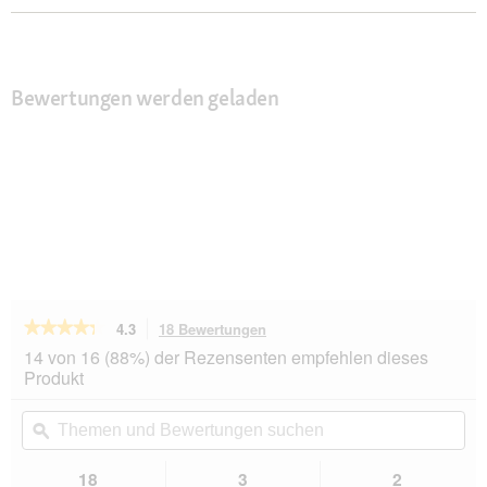
Bewertungen werden geladen
★★★★★
★★★★★
4.3
18 Bewertungen
Mit
dieser
4.3
14 von 16 (88%) der Rezensenten empfehlen dieses
von
Aktion
Produkt
5
navigierst
Sternen.
du
Themen
Th
Bewertungen
zu
und
ϙ
un
lesen
den
Bewertungen
Be
für
Bewertungen.
WOLFSBLUT
suchen
su
18
3
2
Wild