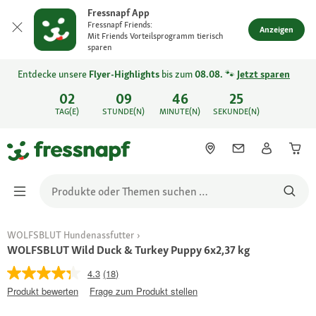
Fressnapf App
Fressnapf Friends:
Anzeigen
Mit Friends Vorteilsprogramm tierisch
sparen
Entdecke unsere
Flyer-Highlights
bis zum
08.08.
🐾
Jetzt sparen
02
09
46
25
TAG(E)
STUNDE(N)
MINUTE(N)
SEKUNDE(N)
WOLFSBLUT Hundenassfutter
WOLFSBLUT Wild Duck & Turkey Puppy 6x2,37 kg
4.3
(18)
Produkt bewerten
Frage zum Produkt stellen