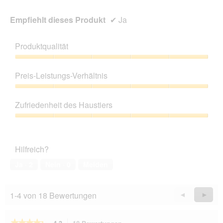
Empfiehlt dieses Produkt
✔
Ja
Produktqualität
Produktqualität,
5
Preis-Leistungs-Verhältnis
von
5
Preis-
Leistungs-
Zufriedenheit des Haustiers
Verhältnis,
5
Zufriedenheit
von
des
5
Haustiers,
Hilfreich?
5
von
Ja ·
2
Nein ·
0
Melden
5
1-4 von 18 Bewertungen
Zurück
◄
Weiter
►
Reviews
Revie
★★★★★
★★★★★