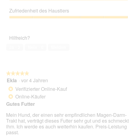
5
Preis-
Leistungs-
Zufriedenheit des Haustiers
Verhältnis,
5
Zufriedenheit
von
des
5
Haustiers,
Hilfreich?
5
von
Ja ·
2
Nein ·
0
Melden
5
★★★★★
★★★★★
Ekla
·
vor 4 Jahren
5
von
Verifizierter Online-Kauf
*
5
Online-Käufer
*
Sternen.
Gutes Futter
Mein Hund, der einen sehr empfindlichen Magen-Darm-
Trakt hat, verträgt dieses Futter sehr gut und es schmeckt
ihm. Ich werde es auch weiterhin kaufen. Preis-Leistung
passt.