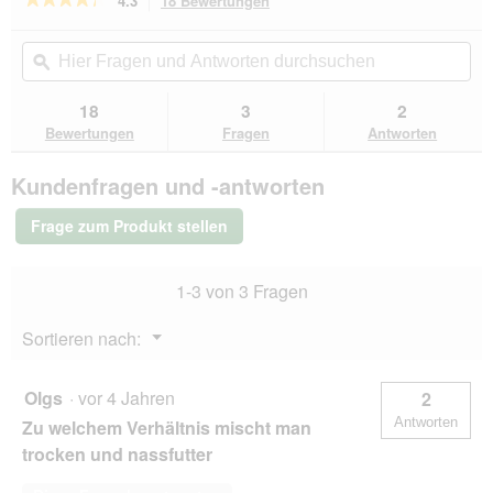
4.3
18 Bewertungen
Mit
dieser
4.3
von
Aktion
Hier
Hie
5
navigierst
Fragen
ϙ
Fra
Sternen.
du
und
un
Bewertungen
zu
Antworten
Ant
18
3
2
lesen
den
durchsuchen
du
für
Bewertungen
Fragen
Antworten
Bewertungen.
WOLFSBLUT
Wild
Kundenfragen und -antworten
Duck
&
Turkey
Frage zum Produkt stellen
Puppy
6x2,37
kg
1-3 von 3 Fragen
Menü
Sortieren nach:
▼
Olgs
·
vor 4 Jahren
2
Antworten
Zu welchem Verhältnis mischt man
trocken und nassfutter