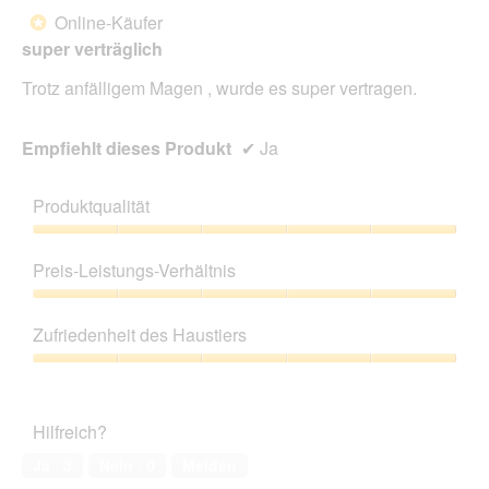
von
Online-Käufer
*
5
super verträglich
Sternen.
Trotz anfälligem Magen , wurde es super vertragen.
Empfiehlt dieses Produkt
✔
Ja
Produktqualität
Produktqualität,
5
Preis-Leistungs-Verhältnis
von
5
Preis-
Leistungs-
Zufriedenheit des Haustiers
Verhältnis,
5
Zufriedenheit
von
des
5
Haustiers,
Hilfreich?
5
von
Ja ·
3
Nein ·
0
Melden
5