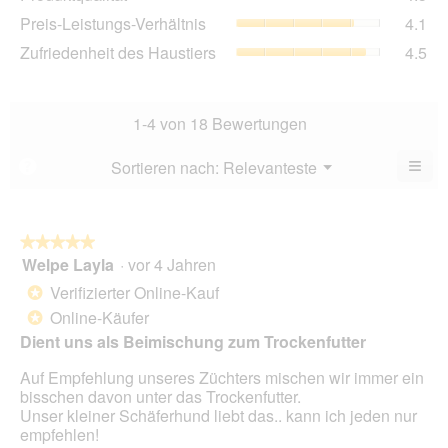
Dur
4.3
Pre
Preis-Leistungs-Verhältnis
4.1
Bew
von
Lei
4.5
Zuf
Zufriedenheit des Haustiers
4.5
5.
Ver
von
des
Dur
5.
Hau
Bew
Dur
4.1
Bew
1-4 von 18 Bewertungen
von
4.5
5.
von
≡
Menü
Sortieren nach:
Relevanteste
?
▼
5.
Wen
du
auf
die
folg
★★★★★
★★★★★
Scha
Welpe Layla
·
vor 4 Jahren
5
klick
von
wird
Verifizierter Online-Kauf
*
der
5
unte
Online-Käufer
*
Sternen.
aufg
Dient uns als Beimischung zum Trockenfutter
Inhal
aktua
Auf Empfehlung unseres Züchters mischen wir immer ein
bisschen davon unter das Trockenfutter.
Unser kleiner Schäferhund liebt das.. kann ich jeden nur
empfehlen!