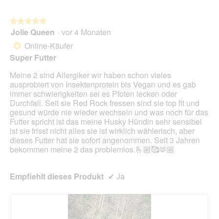
auf
die
folg
★★★★★
★★★★★
Scha
Jolie Queen
·
vor 4 Monaten
5
klick
von
wird
Online-Käufer
*
der
5
unte
Super Futter
Sternen.
aufg
Inhal
Meine 2 sind Allergiker wir haben schon vieles
aktua
ausprobiert von Insektenprotein bis Vegan und es gab
immer schwierigkeiten sei es Pfoten lecken oder
Durchfall. Seit sie Red Rock fressen sind sie top fit und
gesund würde nie wieder wechseln und was noch für das
Futter spricht ist das meine Husky Hündin sehr sensibel
ist sie frisst nicht alles sie ist wirklich wählerisch, aber
dieses Futter hat sie sofort angenommen. Seit 3 Jahren
bekommen meine 2 das problemlos.🫰🏼🥰🫶🏼
Empfiehlt dieses Produkt
✔
Ja