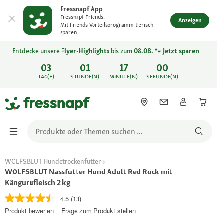
Fressnapf App
Fressnapf Friends:
Anzeigen
Mit Friends Vorteilsprogramm tierisch
sparen
Entdecke unsere
Flyer-Highlights
bis zum
08.08.
🐾
Jetzt sparen
03
01
17
00
TAG(E)
STUNDE(N)
MINUTE(N)
SEKUNDE(N)
WOLFSBLUT Hundetrockenfutter
WOLFSBLUT Nassfutter Hund Adult Red Rock mit
Kängurufleisch 2 kg
4.5
(13)
Produkt bewerten
Frage zum Produkt stellen