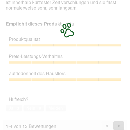
ist innerhalb kürzester Zeit verschlungen und sie frisst
n
normalerweise sehr, sehr langsam.
e
t
.
Empfiehlt dieses Produkt
✔
Ja
Produktqualität
Produktqualität,
5
Preis-Leistungs-Verhältnis
von
5
Preis-
Leistungs-
Zufriedenheit des Haustiers
Verhältnis,
5
Zufriedenheit
von
des
5
Haustiers,
Hilfreich?
5
von
Ja ·
3
Nein ·
9
Melden
5
1-4 von 13 Bewertungen
Zurück
◄
Weiter
►