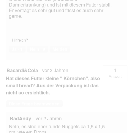
Darmerkrankung) und ist mit diesem Futter stabil.
Er verträgt es sehr gut und frisst es auch sehr
gerne.
Hilfreich?
Ja ·
1
Nein ·
9
Melden
Bacardi&Cola
·
vor 2 Jahren
1
Antwort
Hat dieses Futter kleine " Körnchen", also
small bread? Aus der Verpackung ist das
nicht so ersichtlich.
Diese Frage beantworten
RadAndy
·
vor 2 Jahren
Nein, es sind eher runde Nuggets ca 1,5 x 1,5
cm, wie ein Drops