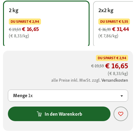
2 kg
2x2 kg
DU SPARST
€ 2,94
DU SPARST
€ 5,55
€ 16,65
€ 31,44
€ 19,59
€ 36,99
(€ 8,33/kg)
(€ 7,86/kg)
DU SPARST
€ 2,94
€ 16,65
€ 19,59
(€ 8,33/kg)
alle Preise inkl. MwSt. zzgl.
Versandkosten
Menge
1x
In den Warenkorb