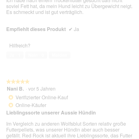
Ich habe nach einem Trockenfutter gesucht daß nicht
e
i
soviel Fett hat, da mein Hund leicht zu Übergewicht neigt.
l
n
Es schmeckt und ist gut verträglich.
d
m
g
o
e
d
Empfiehlt dieses Produkt
✔
Ja
ö
a
f
l
f
e
Hilfreich?
n
s
e
D
Ja ·
1
Nein ·
0
Melden
t
i
.
a
l
o
★★★★★
★★★★★
g
Nani B.
·
vor 5 Jahren
5
f
von
e
Verifizierter Online-Kauf
*
5
l
Online-Käufer
*
Sternen.
d
Lieblingssorte unserer Aussie Hündin
g
e
Im Vergleich zu anderen Wolfsblut Sorten relativ große
ö
Futterpellets, was unserer Hündin aber auch besser
f
gefällt. Red Rock ist aktuell ihre Lieblingssorte, das Futter
f