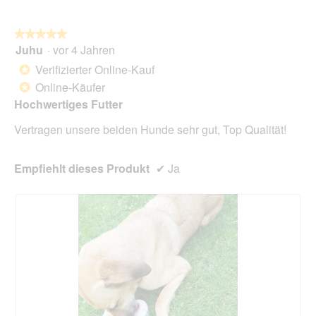
i
n
a
w
l
★★★★★
★★★★★
i
o
Juhu
·
vor 4 Jahren
r
5
g
d
von
Verifizierter Online-Kauf
*
f
e
5
Online-Käufer
e
*
i
Sternen.
l
n
Hochwertiges Futter
d
m
g
Vertragen unsere beiden Hunde sehr gut, Top Qualität!
o
e
d
ö
a
f
Empfiehlt dieses Produkt
✔
Ja
l
f
e
n
s
e
D
t
i
.
a
l
o
g
f
e