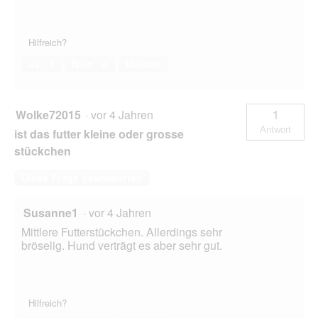
Hilfreich?
Ja ·
1
Nein ·
0
Melden
Wolke72015
·
vor 4 Jahren
1
Antwort
ist das futter kleine oder grosse
stückchen
Diese Frage beantworten
Susanne1
·
vor 4 Jahren
Mittlere Futterstückchen. Allerdings sehr
bröselig. Hund verträgt es aber sehr gut.
Hilfreich?