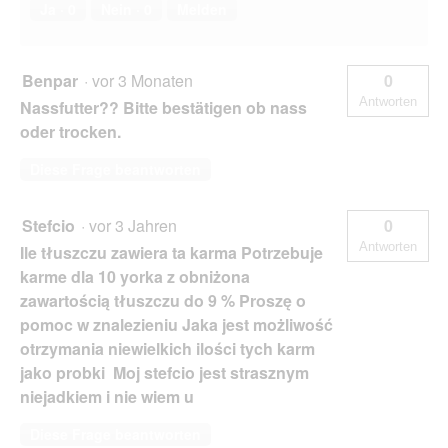
Ja ·
0
Nein ·
0
Melden
Benpar
·
vor 3 Monaten
0
Antworten
Nassfutter?? Bitte bestätigen ob nass
oder trocken.
Diese Frage beantworten
Stefcio
·
vor 3 Jahren
0
Antworten
Ile tłuszczu zawiera ta karma Potrzebuje
karme dla 10 yorka z obniżona
zawartością tłuszczu do 9 % Proszę o
pomoc w znalezieniu Jaka jest możliwość
otrzymania niewielkich ilości tych karm
jako probki Moj stefcio jest strasznym
niejadkiem i nie wiem u
Diese Frage beantworten