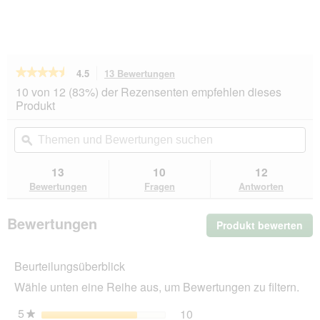
★★★★★
★★★★★
4.5
13 Bewertungen
Mit
dieser
4.5
10 von 12 (83%) der Rezensenten empfehlen dieses
von
Aktion
Produkt
5
navigierst
Sternen.
du
Themen
Th
Bewertungen
zu
und
ϙ
un
lesen
den
Bewertungen
Be
für
Bewertungen.
WOLFSBLUT
suchen
su
13
10
12
Nassfutter
Bewertungen
Fragen
Antworten
Hund
Adult
Red
Bewertungen
Produkt bewerten
.
Rock
mit
Mit
Kängurufleisch
die
2
Beurteilungsüberblick
Akt
kg
wir
Wähle unten eine Reihe aus, um Bewertungen zu filtern.
ein
mo
5
Sterne
10
10 Bewertungen mit 5 St
Auswählen, um nach Bewer
★