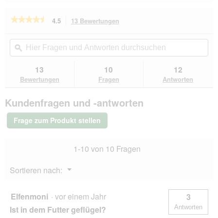
Reviews
Revie
★★★★★
★★★★★
4.5
13 Bewertungen
Mit
dieser
4.5
von
Aktion
Hier
Hie
5
navigierst
Fragen
ϙ
Fra
Sternen.
du
und
un
Bewertungen
zu
Antworten
Ant
13
10
12
lesen
den
durchsuchen
du
für
Bewertungen
Fragen
Antworten
Bewertungen.
WOLFSBLUT
Nassfutter
Kundenfragen und -antworten
Hund
Adult
Red
Frage zum Produkt stellen
Rock
mit
Kängurufleisch
1-10 von 10 Fragen
2
kg
Menü
Sortieren nach:
▼
Elfenmoni
·
vor einem Jahr
3
Antworten
Ist in dem Futter geflügel?