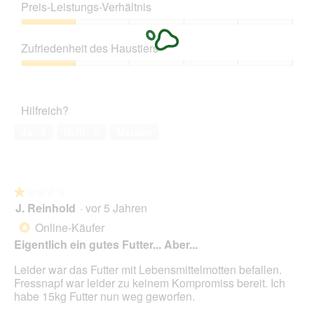
g
1
Preis-Leistungs-Verhältnis
f
von
e
5
Preis-
l
Leistungs-
Zufriedenheit des Haustiers
d
Verhältnis,
g
1
Zufriedenheit
e
von
des
ö
5
Haustiers,
f
Hilfreich?
1
f
von
Ja ·
5
Nein ·
0
Melden
n
5
e
t
.
★★★★★
★★★★★
J. Reinhold
·
vor 5 Jahren
1
von
Online-Käufer
*
5
Eigentlich ein gutes Futter... Aber...
Sternen.
Leider war das Futter mit Lebensmittelmotten befallen.
Fressnapf war leider zu keinem Kompromiss bereit. Ich
habe 15kg Futter nun weg geworfen.