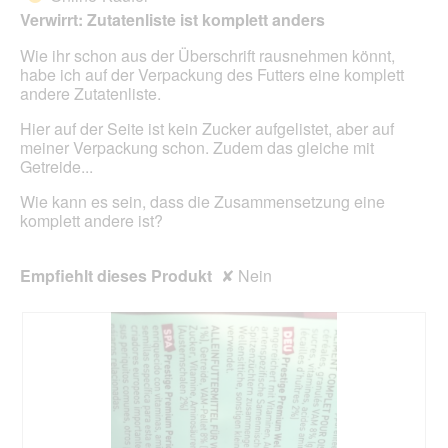
f
e
5
Verwirrt: Zutatenliste ist komplett anders
e
i
Sternen.
l
n
Wie ihr schon aus der Überschrift rausnehmen könnt,
d
m
habe ich auf der Verpackung des Futters eine komplett
g
o
andere Zutatenliste.
e
d
ö
a
Hier auf der Seite ist kein Zucker aufgelistet, aber auf
f
l
meiner Verpackung schon. Zudem das gleiche mit
f
e
Getreide...
n
s
e
D
Wie kann es sein, dass die Zusammensetzung eine
t
i
komplett andere ist?
.
a
l
o
Empfiehlt dieses Produkt
✘
Nein
g
f
e
l
d
g
e
ö
f