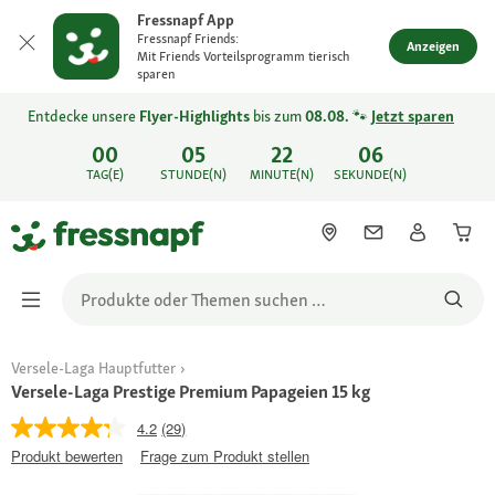
Fressnapf App
Fressnapf Friends:
Anzeigen
Mit Friends Vorteilsprogramm tierisch
sparen
Entdecke unsere
Flyer-Highlights
bis zum
08.08.
🐾
Jetzt sparen
00
05
22
06
TAG(E)
STUNDE(N)
MINUTE(N)
SEKUNDE(N)
Versele-Laga Hauptfutter
Versele-Laga Prestige Premium Papageien 15 kg
4.2
(29)
Produkt bewerten
Frage zum Produkt stellen