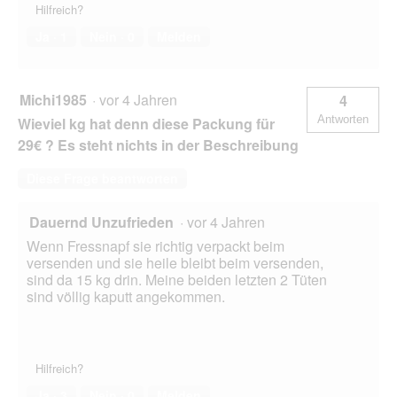
Hilfreich?
Ja ·
1
Nein ·
0
Melden
Michi1985
·
vor 4 Jahren
4
Antworten
Wieviel kg hat denn diese Packung für
29€ ? Es steht nichts in der Beschreibung
Diese Frage beantworten
Dauernd Unzufrieden
·
vor 4 Jahren
Wenn Fressnapf sie richtig verpackt beim
versenden und sie heile bleibt beim versenden,
sind da 15 kg drin. Meine beiden letzten 2 Tüten
sind völlig kaputt angekommen.
Hilfreich?
Ja ·
3
Nein ·
0
Melden