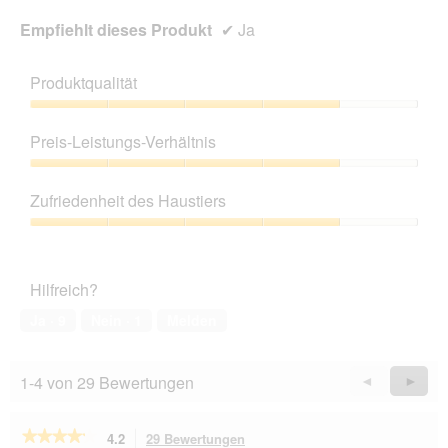
Empfiehlt dieses Produkt
✔
Ja
Produktqualität
Produktqualität,
4
Preis-Leistungs-Verhältnis
von
5
Preis-
Leistungs-
Zufriedenheit des Haustiers
Verhältnis,
4
Zufriedenheit
von
des
5
Haustiers,
Hilfreich?
4
von
Ja ·
9
Nein ·
1
Melden
5
1-4 von 29 Bewertungen
Zurück
◄
Weiter
►
Reviews
Revie
★★★★★
★★★★★
4.2
29 Bewertungen
Mit