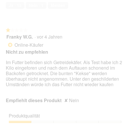
von
1
t
Ja ·
13
Nein ·
1
Melden
5
.
i
o
n
w
★★★★★
★★★★★
i
Franky W.G.
·
vor 4 Jahren
r
1
d
von
Online-Käufer
*
e
5
Nicht zu empfehlen
i
Sternen.
n
Im Futter befinden sich Getreidekäfer. Als Test habe ich 2
m
Kilo eingeforen und nach dem Auftauen schonend im
o
Backofen getrocknet. Die bunten "Kekse" werden
d
überhaupt nicht angenommen. Unter den geschilderten
a
Umständen würde ich das Futter nicht wieder kaufen
l
e
s
Empfiehlt dieses Produkt
✘
Nein
D
i
a
Produktqualität
l
o
Produktqualität,