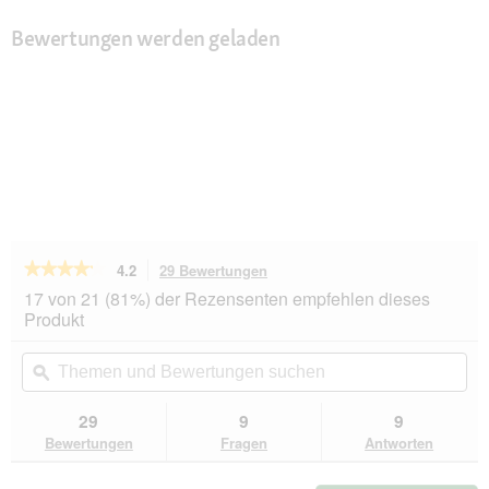
Bewertungen werden geladen
★★★★★
★★★★★
4.2
29 Bewertungen
Mit
dieser
4.2
17 von 21 (81%) der Rezensenten empfehlen dieses
von
Aktion
Produkt
5
navigierst
Sternen.
du
Themen
Th
Bewertungen
zu
und
ϙ
un
lesen
den
Bewertungen
Be
für
Bewertungen.
Versele-
suchen
su
29
9
9
Laga
Bewertungen
Fragen
Antworten
Prestige
Premium
Papageien