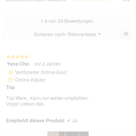
von
des
Dur
5.
Hau
Bew
Dur
4.1
Bew
1-4 von 29 Bewertungen
von
4.4
5.
von
≡
Menü
Sortieren nach:
Relevanteste
?
▼
5.
Wen
du
auf
die
folg
★★★★★
★★★★★
Scha
Yana Che.
·
vor 2 Jahren
5
klick
von
wird
Verifizierter Online-Kauf
*
der
5
unte
Online-Käufer
*
Sternen.
aufg
Top
Inhal
aktua
Top Ware , kann nur weiter empfohlen .
Vogel Lieben das
Empfiehlt dieses Produkt
✔
Ja