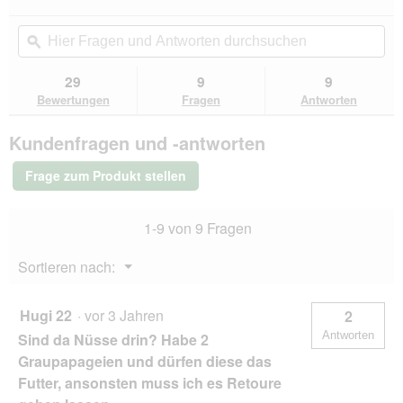
dieser
4.2
von
Aktion
Hier
Hie
5
navigierst
Fragen
ϙ
Fra
Sternen.
du
und
un
Bewertungen
zu
Antworten
Ant
29
9
9
lesen
den
durchsuchen
du
für
Bewertungen
Fragen
Antworten
Bewertungen.
Versele-
Laga
Kundenfragen und -antworten
Prestige
Premium
Papageien
Frage zum Produkt stellen
15
kg
1-9 von 9 Fragen
Menü
Sortieren nach:
▼
Hugi 22
·
vor 3 Jahren
2
Antworten
Sind da Nüsse drin? Habe 2
Graupapageien und dürfen diese das
Futter, ansonsten muss ich es Retoure