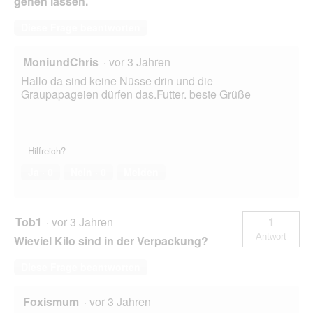
gehen lassen.
Diese Frage beantworten
MoniundChris
·
vor 3 Jahren
Hallo da sind keine Nüsse drin und die
Graupapageien dürfen das.Futter. beste Grüße
Hilfreich?
Ja ·
0
Nein ·
0
Melden
Tob1
·
vor 3 Jahren
1
Antwort
Wieviel Kilo sind in der Verpackung?
Diese Frage beantworten
Foxismum
·
vor 3 Jahren