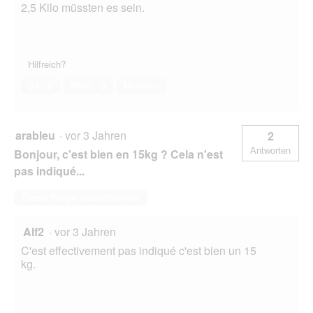
2,5 Kilo müssten es sein.
Hilfreich?
Ja ·
0
Nein ·
0
Melden
arableu
·
vor 3 Jahren
2
Antworten
Bonjour, c'est bien en 15kg ? Cela n'est
pas indiqué...
Diese Frage beantworten
Alf2
·
vor 3 Jahren
C'est effectivement pas indiqué c'est bien un 15
kg.