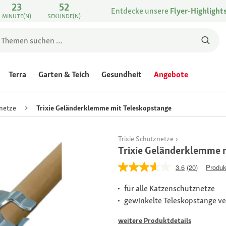
23
52
Entdecke unsere
Flyer-Highlight
MINUTE(N)
SEKUNDE(N)
Terra
Garten & Teich
Gesundheit
Angebote
netze
Trixie Geländerklemme mit Teleskopstange
Trixie Schutznetze
Trixie Geländerklemme 
3.6
(20)
Produk
für alle Katzenschutznetze
gewinkelte Teleskopstange ve
weitere Produktdetails