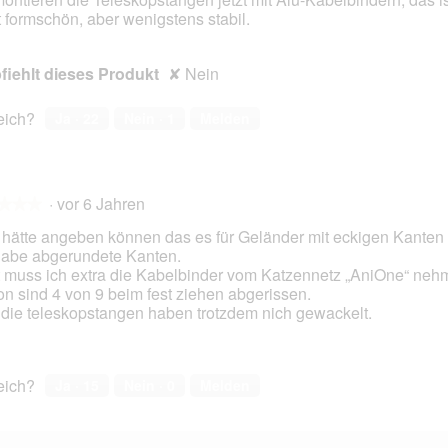
t formschön, aber wenigstens stabil.
iehlt dieses Produkt
✘
Nein
reich?
Ja ·
22
Nein ·
1
Melden
·
vor 6 Jahren
★★★
★★★
hätte angeben können das es für Geländer mit eckigen Kanten i
habe abgerundete Kanten.
t muss ich extra die Kabelbinder vom Katzennetz „AniOne“ neh
en.
n sind 4 von 9 beim fest ziehen abgerissen.
die teleskopstangen haben trotzdem nich gewackelt.
reich?
Ja ·
15
Nein ·
0
Melden