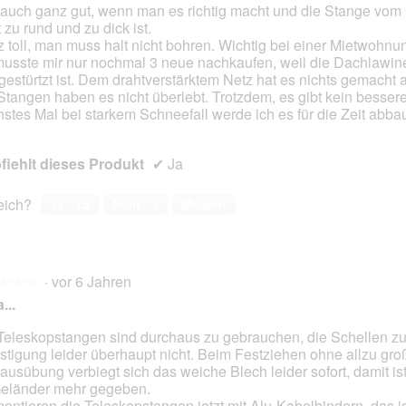
 auch ganz gut, wenn man es richtig macht und die Stange vom
en.
 zu rund und zu dick ist.
 toll, man muss halt nicht bohren. Wichtig bei einer Mietwohnu
musste mir nur nochmal 3 neue nachkaufen, weil die Dachlawine
 gestürtzt ist. Dem drahtverstärktem Netz hat es nichts gemacht 
Stangen haben es nicht überlebt. Trotzdem, es gibt kein besser
stes Mal bei starkem Schneefall werde ich es für die Zeit abba
iehlt dieses Produkt
✔
Ja
reich?
Ja ·
15
Nein ·
1
Melden
·
vor 6 Jahren
★★★
★★★
...
Teleskopstangen sind durchaus zu gebrauchen, die Schellen zu
stigung leider überhaupt nicht. Beim Festziehen ohne allzu gro
en.
tausübung verbiegt sich das weiche Blech leider sofort, damit ist
eländer mehr gegeben.
montieren die Teleskopstangen jetzt mit Alu-Kabelbindern, das i