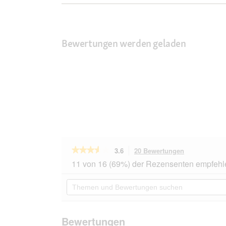
Bewertungen werden geladen
★★★★★
★★★★★
3.6
20 Bewertungen
Mit
dieser
3.6
11 von 16 (69%) der Rezensenten empfehl
von
Aktion
5
navigierst
Themen
Sternen.
du
und
Bewertungen
zu
Bewertungen
lesen
den
suchen
für
Bewertungen
Trixie
Bewertungen
Geländerklemme