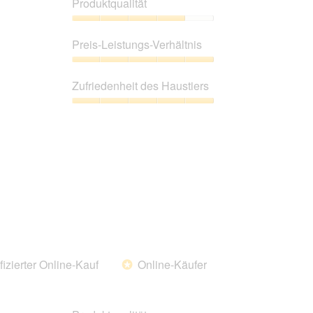
Produktqualität
unten
aufgeführte
Inhalt
Produktqualität,
aktualisiert.
4
Preis-Leistungs-Verhältnis
von
5
Preis-
Leistungs-
Zufriedenheit des Haustiers
Verhältnis,
5
Zufriedenheit
von
des
5
Haustiers,
5
von
5
fizierter Online-Kauf
Online-Käufer
*