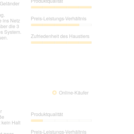
Produktqualität
 Geländer
Produktqualität,
ng.
5
Preis-Leistungs-Verhältnis
 ins Netz
von
aber die 3
5
Preis-
es System.
Leistungs-
Zufriedenheit des Haustiers
uen.
Verhältnis,
4
Zufriedenheit
von
des
5
Haustiers,
5
von
5
Online-Käufer
*
r
Produktqualität
ße
 kein Halt
Produktqualität,
1
Preis-Leistungs-Verhältnis
st zwar