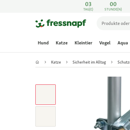
03
00
TAG(E)
STUNDE(N)
Hund
Katze
Kleintier
Vogel
Aqua
Katze
Sicherheit im Alltag
Schutz