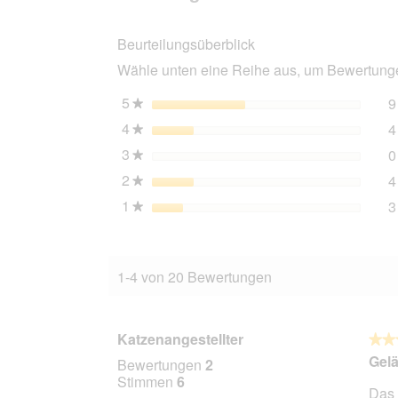
mit
Teleskopstange
Beurteilungsüberblick
Wähle unten eine Reihe aus, um Bewertungen
5
Sterne
9
★
4
Sterne
4
★
3
Sterne
0
★
2
Sterne
4
★
1
Sterne
3
★
1-4 von 20 Bewertungen
Katzenangestellter
★★
★★
5
Gel
Bewertungen
2
von
Stimmen
6
Das 
5