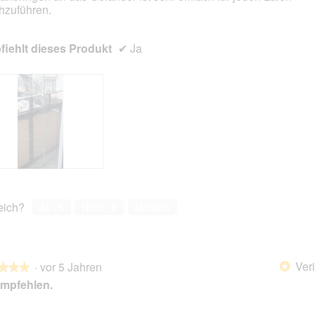
hzuführen.
en.
iehlt dieses Produkt
✔
Ja
reich?
Ja ·
6
Nein ·
0
Melden
Veri
·
vor 5 Jahren
*
★★★
★★★
mpfehlen.