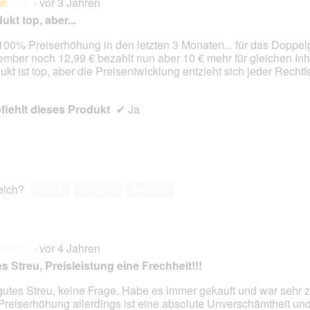
·
vor 3 Jahren
★★★
★★★
ukt top, aber...
 100% Preiserhöhung in den letzten 3 Monaten... für das Doppel
mber noch 12,99 € bezahlt nun aber 10 € mehr für gleichen Inha
en.
ukt ist top, aber die Preisentwicklung entzieht sich jeder Rechtfe
iehlt dieses Produkt
✔
Ja
reich?
Ja ·
7
Nein ·
0
Melden
·
vor 4 Jahren
★★★
★★★
s Streu, Preisleistung eine Frechheit!!!
gutes Streu, keine Frage. Habe es immer gekauft und war sehr z
Preiserhöhung allerdings ist eine absolute Unverschämtheit und
en.