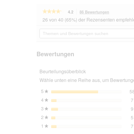
★★★★★
★★★★★
4.2
86 Bewertungen
Mit
dieser
4.2
26 von 40 (65%) der Rezensenten empfehl
von
Aktion
5
navigierst
Themen
Sternen.
du
und
Bewertungen
zu
Bewertungen
lesen
den
suchen
für
Bewertungen
Trixie
Bewertungen
Fresh
´n
´Easy
Beurteilungsüberblick
Monatsstreu
Granulat
Wähle unten eine Reihe aus, um Bewertungen
5
l
5
Sterne
5
★
4
Sterne
7
★
3
Sterne
9
★
2
Sterne
5
★
1
Sterne
7
★