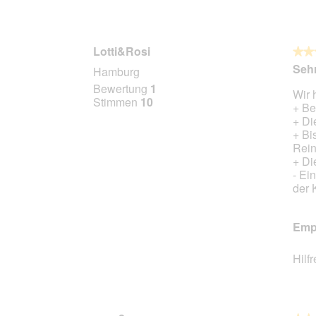
Lotti&Rosi
★★
★★
5
Seh
Hamburg
von
Bewertung
1
Wir 
5
Stimmen
10
+ Be
Stern
+ Di
+ Bi
Rein
+ Di
- Ei
der 
Empf
Hilf