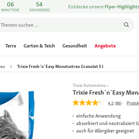
06
54
Entdecke unsere
Flyer-Highlight
MINUTE(N)
SEKUNDE(N)
Terra
Garten & Teich
Gesundheit
Angebote
reu
Trixie Fresh´n´Easy Monatsstreu Granulat 5 l
Trixie Katzenstreu
Trixie Fresh´n´Easy Mona
4.2
(86)
Produk
einfache Anwendung
absorbiert und neutralisiert
auch für Allergiker geeignet