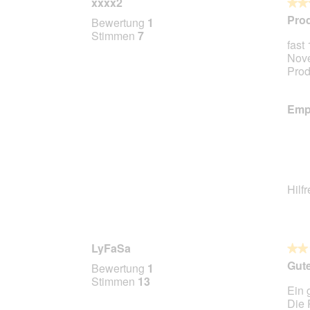
xxxx2
★★
★★
3
Prod
Bewertung
1
von
Stimmen
7
fast
5
Nove
Stern
Prod
Empf
Hilf
LyFaSa
★★
★★
2
Gute
Bewertung
1
von
Stimmen
13
Ein 
5
Die 
Stern