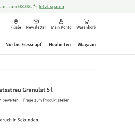
s
bis zum
08.08.
🐾
Jetzt sparen
Filiale
Newsletter
Mein Konto
Warenkorb
Nur bei Fressnapf
Neuheiten
Magazin
tsstreu Granulat 5 l
t bewerten
Frage zum Produkt stellen
 Geruch in Sekunden