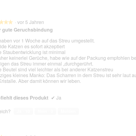
·
vor 5 Jahren
★★★
★★★
r gute Geruchsbindung
haben vor 1 Woche auf das Streu umgestellt.
ide Katzen es sofort akzeptiert
en.
e Staubentwicklung ist minimal
sher keinerlei Gerüche, habe wie auf der Packung empfohlen b
igen das Streu immer einmal „durchgerührt.
e Beutel sind viel leichter als bei anderer Katzenstreu
nziges kleines Manko: Das Scharren in dem Streu ist sehr laut a
Kristalle. Aber damit können wir leben.
iehlt dieses Produkt
✔
Ja
reich?
Ja ·
10
Nein ·
0
Melden