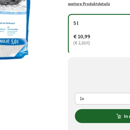
weitere Produktdetails
5 l
€ 10,99
(€ 2,20/l)
1x
In