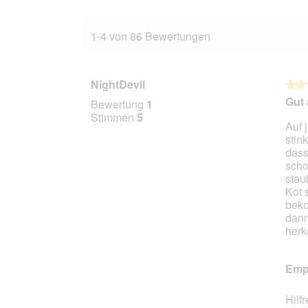
1-4 von 86 Bewertungen
NightDevil
★★
★★
3
Gut 
Bewertung
1
von
Stimmen
5
Auf 
5
stin
Stern
dass
scho
stau
Kot 
beko
dann
herk
Empf
Hilf