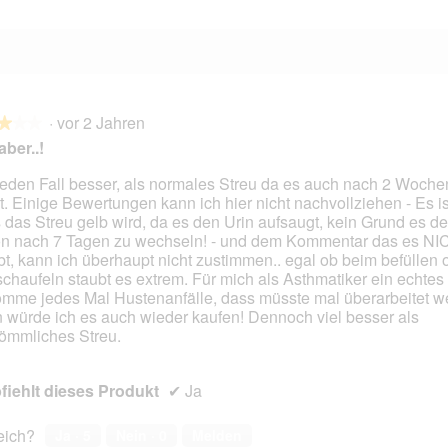
·
vor 2 Jahren
★★★
★★★
aber..!
jeden Fall besser, als normales Streu da es auch nach 2 Wochen
kt. Einige Bewertungen kann ich hier nicht nachvollziehen - Es is
en.
 das Streu gelb wird, da es den Urin aufsaugt, kein Grund es d
n nach 7 Tagen zu wechseln! - und dem Kommentar das es N
bt, kann ich überhaupt nicht zustimmen.. egal ob beim befüllen 
schaufeln staubt es extrem. Für mich als Asthmatiker ein echtes
mme jedes Mal Hustenanfälle, dass müsste mal überarbeitet w
 würde ich es auch wieder kaufen! Dennoch viel besser als
ömmliches Streu.
iehlt dieses Produkt
✔
Ja
reich?
Ja ·
5
Nein ·
0
Melden