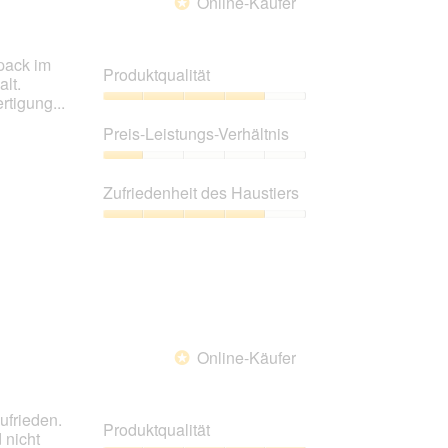
Online-Käufer
*
pack im
Produktqualität
lt.
rtigung...
Produktqualität,
4
Preis-Leistungs-Verhältnis
von
5
Preis-
Leistungs-
Zufriedenheit des Haustiers
Verhältnis,
1
Zufriedenheit
von
des
5
Haustiers,
4
von
5
Online-Käufer
*
ufrieden.
Produktqualität
 nicht