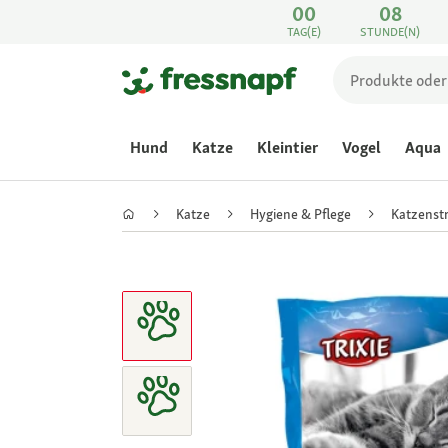
00
08
TAG(E)
STUNDE(N)
Hund
Katze
Kleintier
Vogel
Aqua
Katze
Hygiene & Pflege
Katzenst