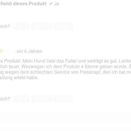
iehlt dieses Produkt
✔
Ja
reich?
Ja ·
1
Nein ·
0
Melden
·
vor 6 Jahren
★★★
★★★
es Produkt. Mein Hund liebt das Futter und verträgt es gut. Leider
lich teuer. Weswegen ich dem Produkt 4 Sterne geben würde. E
g wegen dem schlechten Service von Fressnapf, den ich bei m
en.
ellung erlebt habe.
reich?
Ja ·
5
Nein ·
6
Melden