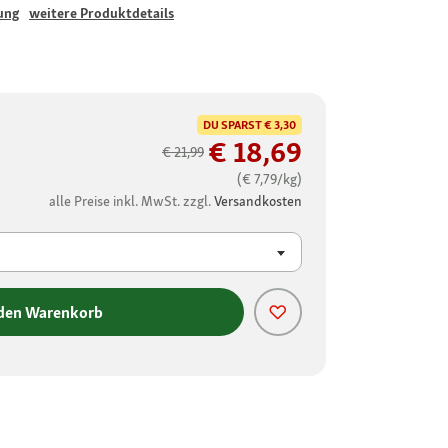
ung
weitere Produktdetails
DU SPARST
€ 3,30
€ 18,69
€ 21,99
(€ 7,79/kg)
alle Preise inkl. MwSt. zzgl.
Versandkosten
 den Warenkorb