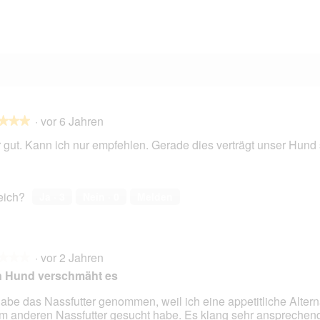
0 Bewertungen mit 1 Stern.
Auswählen, um nach Bewertungen mit 1 Stern zu filtern.
·
vor 6 Jahren
★★★
★★★
 gut. Kann ich nur empfehlen. Gerade dies verträgt unser Hund 
en.
reich?
Ja ·
3
Nein ·
0
Melden
·
vor 2 Jahren
★★★
★★★
n Hund verschmäht es
habe das Nassfutter genommen, weil ich eine appetitliche Altern
m anderen Nassfutter gesucht habe. Es klang sehr ansprechen
en.