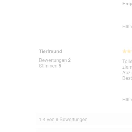
Empf
Hilf
Tierfreund
★★
★★
3
Bewertungen
2
Toll
von
Stimmen
5
ziem
5
Abzu
Stern
Best
Hilf
1-4 von 9 Bewertungen