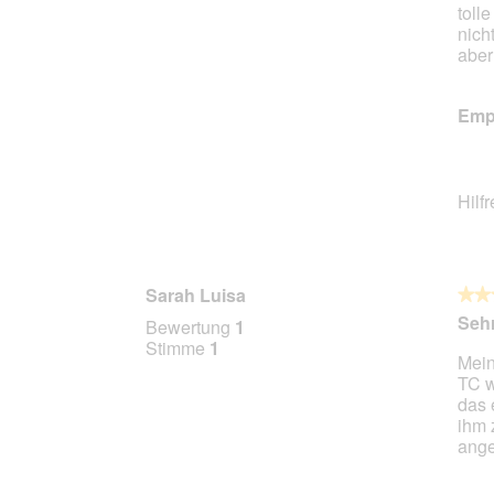
toll
nich
aber
Empf
Hilf
Sarah Luisa
★★
★★
5
Sehr
Bewertung
1
von
Stimme
1
Mein
5
TC w
Stern
das 
ihm 
ang