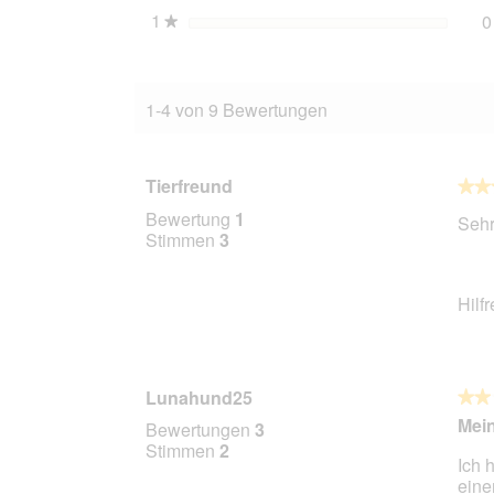
1
Sterne
0
★
1-4 von 9 Bewertungen
Tierfreund
★★
★★
5
Bewertung
1
Sehr
von
Stimmen
3
5
Stern
Hilf
Lunahund25
★★
★★
2
Mei
Bewertungen
3
von
Stimmen
2
Ich 
5
eine
Stern