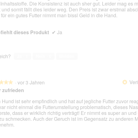
e Inhaltsstoffe. Die Konsistenz ist auch sher gut. Leider mag es
t und somit fällt dies leider weg. Den Preis ist zwar erstmal abs
 für ein gutes Futter nimmt man bissl Geld in die Hand.
iehlt dieses Produkt
✔
Ja
reich?
Ja ·
1
Nein ·
0
Melden
Veri
·
vor 3 Jahren
*
★★★
★★★
 zufrieden
 Hund ist sehr empfindlich und hat auf jegliche Futter zuvor reag
ar nicht einmal die Futterumstellung problematisch, dieses Nassf
en.
erste, dass er wirklich richtig verträgt! Er nimmt es super an und
zu schmecken. Auch der Geruch ist im Gegensatz zu anderen 
enehm.