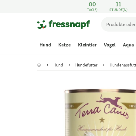
00
11
TAG(E)
STUNDE(N)
Hund
Katze
Kleintier
Vogel
Aqua
Hund
Hundefutter
Hundenassfutt