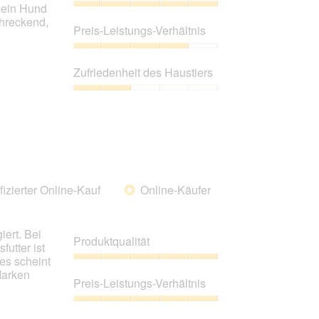
 mein Hund
Produktqualität,
chreckend,
5
Preis-Leistungs-Verhältnis
von
5
Preis-
Leistungs-
Zufriedenheit des Haustiers
Verhältnis,
4
Zufriedenheit
von
des
5
Haustiers,
2
von
5
fizierter Online-Kauf
Online-Käufer
*
iert. Bei
Produktqualität
utter ist
 es scheint
Produktqualität,
Marken
5
Preis-Leistungs-Verhältnis
von
5
Preis-