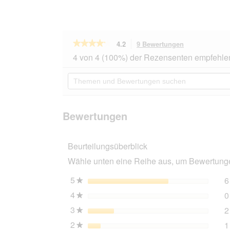
★★★★★
★★★★★
4.2
9 Bewertungen
Mit
dieser
4.2
4 von 4 (100%) der Rezensenten empfehle
von
Aktion
5
navigierst
Themen
Sternen.
du
und
Bewertungen
zu
Bewertungen
lesen
den
suchen
für
Bewertungen.
Terra
Bewertungen
Canis
Classic
Adult
Beurteilungsüberblick
Pferd
6x400
Wähle unten eine Reihe aus, um Bewertungen
g
5
Sterne
6
★
4
Sterne
0
★
3
Sterne
2
★
2
Sterne
1
★