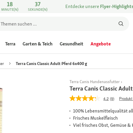
18
37
Entdecke unsere
Flyer-Highlight
MINUTE(N)
SEKUNDE(N)
Terra
Garten & Teich
Gesundheit
Angebote
er
Terra Canis Classic Adult Pferd 6x400 g
Terra Canis Hundenassfutter
Terra Canis Classic Adul
4.2
(9)
Produkt
100% Lebensmittelqualität all
Frisches Muskelfleisch
Viel frisches Obst, Gemüse & 