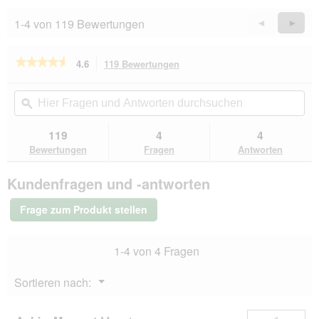
1-4 von 119 Bewertungen
Zurück
◄
Weiter
►
Reviews
Revie
★★★★★
★★★★★
4.6
119 Bewertungen
Mit
dieser
4.6
von
Aktion
Hier
Hie
5
navigierst
Fragen
ϙ
Fra
Sternen.
du
und
un
Bewertungen
zu
Antworten
Ant
119
4
4
lesen
den
durchsuchen
du
für
Bewertungen
Fragen
Antworten
Bewertungen.
Terra
Canis
Kundenfragen und -antworten
Classic
Adult
Huhn
Frage zum Produkt stellen
mit
Tomaten,
Amaranth
1-4 von 4 Fragen
und
Basilikum
6x800
Menü
Sortieren nach:
g
▼