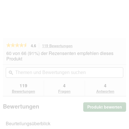
★★★★★
★★★★★
4.6
119 Bewertungen
Mit
dieser
4.6
60 von 66 (91%) der Rezensenten empfehlen dieses
von
Aktion
Produkt
5
navigierst
Sternen.
du
Themen
Th
Bewertungen
zu
und
ϙ
un
lesen
den
Bewertungen
Be
für
Bewertungen.
Terra
suchen
su
119
4
4
Canis
Bewertungen
Fragen
Antworten
Classic
Adult
Huhn
Bewertungen
Produkt bewerten
.
mit
Tomaten,
Mit
Amaranth
die
und
Beurteilungsüberblick
Akt
Basilikum
wir
6x800