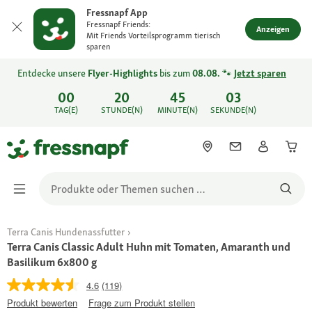
Fressnapf App
Fressnapf Friends:
Anzeigen
Mit Friends Vorteilsprogramm tierisch
sparen
Entdecke unsere
Flyer-Highlights
bis zum
08.08.
🐾
Jetzt sparen
00
20
45
03
TAG(E)
STUNDE(N)
MINUTE(N)
SEKUNDE(N)
Terra Canis Hundenassfutter
Terra Canis Classic Adult Huhn mit Tomaten, Amaranth und
Basilikum 6x800 g
4.6
(119)
Produkt bewerten
Frage zum Produkt stellen