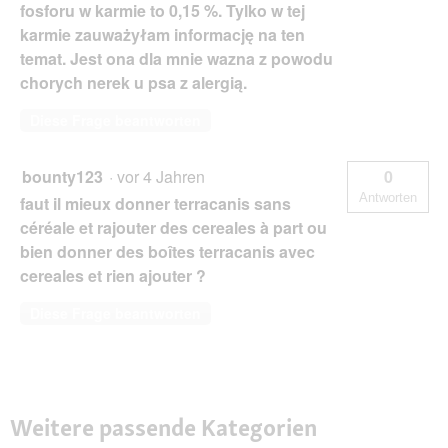
fosforu w karmie to 0,15 %. Tylko w tej
karmie zauważyłam informację na ten
temat. Jest ona dla mnie wazna z powodu
chorych nerek u psa z alergią.
Diese Frage beantworten
bounty123
·
vor 4 Jahren
0
Antworten
faut il mieux donner terracanis sans
céréale et rajouter des cereales à part ou
bien donner des boîtes terracanis avec
cereales et rien ajouter ?
Diese Frage beantworten
Weitere passende Kategorien