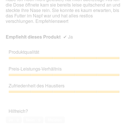
e
die Dose öffnete kam sie bereits leise quitschend an und
s
steckte ihre Nase rein. Sie konnte es kaum erwarten, bis
D
das Futter im Napf war und hat alles restlos
i
verschlungen. Empfehlenswert
a
l
o
Empfiehlt dieses Produkt
✔
Ja
g
f
e
Produktqualität
l
d
Produktqualität,
g
5
Preis-Leistungs-Verhältnis
e
von
ö
5
Preis-
f
Leistungs-
Zufriedenheit des Haustiers
f
Verhältnis,
n
5
Zufriedenheit
e
von
des
t
5
Haustiers,
.
Hilfreich?
5
von
Ja ·
0
Nein ·
0
Melden
5