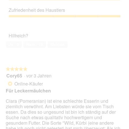
5
Preis-
T
i
Leistungs-
e
e
Zufriedenheit des Haustiers
Verhältnis,
r
s
5
Zufriedenheit
r
e
von
des
a
r
5
Haustiers,
C
A
Hilfreich?
5
a
k
von
n
t
Ja ·
0
Nein ·
18
Melden
5
i
i
s
o
n
w
★★★★★
★★★★★
i
Cory65
·
vor 3 Jahren
r
5
d
von
Online-Käufer
*
e
5
Für Leckermäulchen
i
Sternen.
n
Ciara (Pomeranian) ist eine schlechte Esserin und
m
ziemlich verwöhnt. Am Liebsten würde sie vom Tisch
o
essen. Da dies so ungesund ist bin ich ständig auf der
d
Suche nach etwas qualitativ hochwertigem und
a
gesundem Futter. Die Sorte "Wild, Kürbi (eine andere
l
habe ich noch nicht getestet) hat mich überzeugt: Als ich