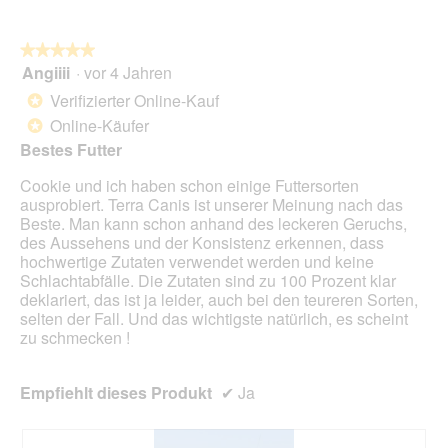
i
e
n
a
n
w
l
★★★★★
★★★★★
s
i
o
Angiiii
·
vor 4 Jahren
i
r
5
g
c
d
von
Verifizierter Online-Kauf
*
f
h
e
5
Online-Käufer
e
*
:
i
Sternen.
l
)
n
Bestes Futter
d
)
m
g
Cookie und ich haben schon einige Futtersorten
o
e
ausprobiert. Terra Canis ist unserer Meinung nach das
d
ö
Beste. Man kann schon anhand des leckeren Geruchs,
a
f
des Aussehens und der Konsistenz erkennen, dass
l
f
hochwertige Zutaten verwendet werden und keine
e
n
Schlachtabfälle. Die Zutaten sind zu 100 Prozent klar
s
e
deklariert, das ist ja leider, auch bei den teureren Sorten,
D
t
selten der Fall. Und das wichtigste natürlich, es scheint
i
.
zu schmecken !
a
l
o
Empfiehlt dieses Produkt
✔
Ja
g
f
e