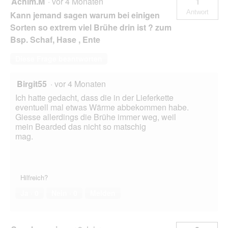
Achim.M
·
vor 4 Monaten
1
Antwort
Kann jemand sagen warum bei einigen
Sorten so extrem viel Brühe drin ist ? zum
Bsp. Schaf, Hase , Ente
Diese Frage beantworten
Birgit55
·
vor 4 Monaten
Ich hatte gedacht, dass die in der Lieferkette
eventuell mal etwas Wärme abbekommen habe.
Giesse allerdings die Brühe immer weg, weil
mein Bearded das nicht so matschig
mag.
Hilfreich?
Ja ·
0
Nein ·
0
Melden