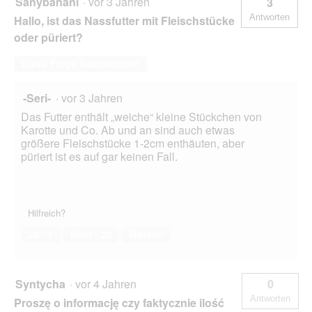
Sanybanani
·
vor 3 Jahren
3
Antworten
Hallo, ist das Nassfutter mit Fleischstücke
oder püriert?
Diese Frage beantworten
-Seri-
·
vor 3 Jahren
Das Futter enthält „weiche“ kleine Stückchen von
Karotte und Co. Ab und an sind auch etwas
größere Fleischstücke 1-2cm enthäuten, aber
püriert ist es auf gar keinen Fall.
Hilfreich?
Ja ·
1
Nein ·
20
Melden
Syntycha
·
vor 4 Jahren
0
Antworten
Proszę o informację czy faktycznie ilość