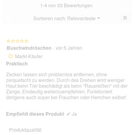
4.5
Bew
1-4 von 33 Bewertungen
von
4.5
5.
von
≡
Menü
Sortieren nach:
Relevanteste
?
▼
5.
Wen
du
auf
die
folg
★★★★★
★★★★★
Scha
Buschwindröschen
·
vor 5 Jahren
5
klick
von
wird
Markt-Käufer
*
der
5
unte
Praktisch
Sternen.
aufg
Inhal
Zecken lassen sich problemlos entfernen, ohne
aktua
zerquetscht zu werden. Durch das Drehen wird weniger
Haut beim Tier beschädigt als beim "Rausreißen" mit der
Zange. Eindeutig weiterzuempfehlen. Funktioniert
übrigens auch super bei Frauchen oder Herrchen selbst!
Empfiehlt dieses Produkt
✔
Ja
Produktqualität