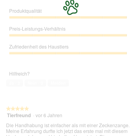
Produktqualität
Produktqualität,
5
Preis-Leistungs-Verhältnis
von
5
Preis-
Leistungs-
Zufriedenheit des Haustiers
Verhältnis,
5
Zufriedenheit
von
des
5
Haustiers,
Hilfreich?
5
von
Ja ·
2
Nein ·
0
Melden
5
★★★★★
★★★★★
Tierfreund
·
vor 6 Jahren
5
von
Die Handhabung ist einfacher als mit einer Zeckenzange.
5
Meine Erfahrung durfte ich jetzt das erste mal mit diesem
Sternen.