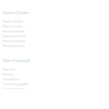
Unsere Filialen
Filialen finden
Filial-Services
Geschenkkarte
Fressnapf Salon
Katzenexperten
Hundeexperten
Über Fressnapf
Über uns
Karriere
Compliance
Tierisch Engagiert
Verantwortung
Presse
Fressnapf Partner werden