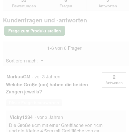
den
durchsuchen
du
für
Bewertungen
Fragen
Antworten
Bewertungen.
TAKE
CARE
Kundenfragen und -antworten
Zeckenhaken
2
Stk
Frage zum Produkt stellen
1-6 von 6 Fragen
Menü
Sortieren nach:
▼
MarkusGM
·
vor 3 Jahren
2
Antworten
Welche Größe (cm) haben die beiden
Zangen jeweils?
Diese Frage beantworten
Vicky1234
·
vor 3 Jahren
Die Große 6cm mit einer Greiffläche von 1cm
und die Kleine 4,5cm mit Greiffläche von ca