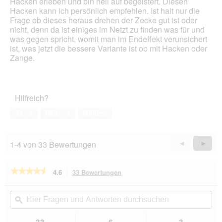
Hacken erleben und bin hell auf begeistert. Diesen
Hacken kann ich persönlich empfehlen. Ist halt nur die
Frage ob dieses heraus drehen der Zecke gut ist oder
nicht, denn da ist einiges im Netzt zu finden was für und
was gegen spricht, womit man im Endeffekt verunsichert
ist, was jetzt die bessere Variante ist ob mit Hacken oder
Zange.
Hilfreich?
Ja ·
3
Nein ·
3
Melden
1-4 von 33 Bewertungen
Zurück
◄
Weiter
►
Reviews
Revie
★★★★★
★★★★★
4.6
33 Bewertungen
Mit
dieser
4.6
von
Aktion
Hier
Hie
5
navigierst
Fragen
ϙ
Fra
Sternen.
du
und
un
Bewertungen
zu
Antworten
Ant
33
6
3
lesen