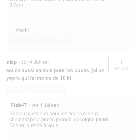
0,7cm
Hilfreich?
Ja ·
2
Nein ·
0
Melden
alap
·
vor 4 Jahren
1
Antwort
est ce aussi valable pour les puces j(ai un
yoprk qui fai moins de 10 kl
Diese Frage beantworten
Pfab47
·
vor 4 Jahren
Bonjour c’est que pour les tiques si vous
chercher pour puces prenez un peigne plutôt
Bonne journée à vous