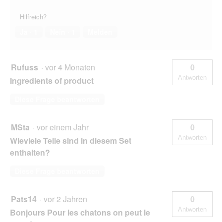
Hilfreich?
Ja ·
1
Nein ·
1
Melden
Rufuss
·
vor 4 Monaten
0
Antworten
Ingredients of product
Diese Frage beantworten
MSta
·
vor einem Jahr
0
Antworten
Wieviele Teile sind in diesem Set
enthalten?
Diese Frage beantworten
Pats14
·
vor 2 Jahren
0
Antworten
Bonjours Pour les chatons on peut le