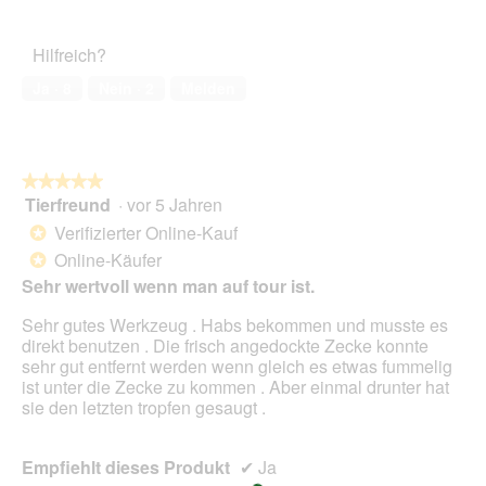
Hilfreich?
Ja ·
8
Nein ·
2
Melden
★★★★★
★★★★★
Tierfreund
·
vor 5 Jahren
5
von
Verifizierter Online-Kauf
*
5
Online-Käufer
*
Sternen.
Sehr wertvoll wenn man auf tour ist.
Sehr gutes Werkzeug . Habs bekommen und musste es
direkt benutzen . Die frisch angedockte Zecke konnte
sehr gut entfernt werden wenn gleich es etwas fummelig
ist unter die Zecke zu kommen . Aber einmal drunter hat
sie den letzten tropfen gesaugt .
Empfiehlt dieses Produkt
✔
Ja