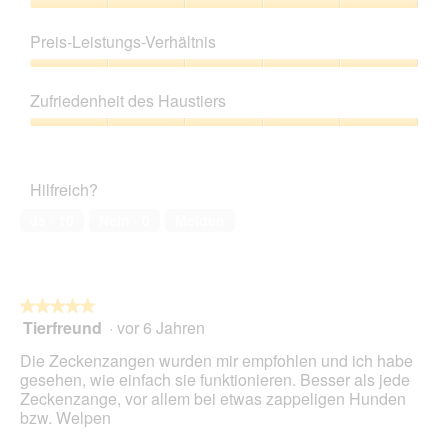
Produktqualität,
5
Preis-Leistungs-Verhältnis
von
5
Preis-
Leistungs-
Zufriedenheit des Haustiers
Verhältnis,
5
Zufriedenheit
von
des
5
Haustiers,
Hilfreich?
5
von
Ja ·
10
Nein ·
0
Melden
5
★★★★★
★★★★★
Tierfreund
·
vor 6 Jahren
5
von
Die Zeckenzangen wurden mir empfohlen und ich habe
5
gesehen, wie einfach sie funktionieren. Besser als jede
Sternen.
Zeckenzange, vor allem bei etwas zappeligen Hunden
bzw. Welpen