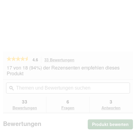
★★★★★
★★★★★
4.6
33 Bewertungen
Mit
dieser
4.6
17 von 18 (94%) der Rezensenten empfehlen dieses
von
Aktion
Produkt
5
navigierst
Sternen.
du
Themen
Th
Bewertungen
zu
und
ϙ
un
lesen
den
Bewertungen
Be
für
Bewertungen.
TAKE
suchen
su
33
6
3
CARE
Bewertungen
Fragen
Antworten
Zeckenhaken
2
Stk
Bewertungen
Produkt bewerten
.
Mit
die