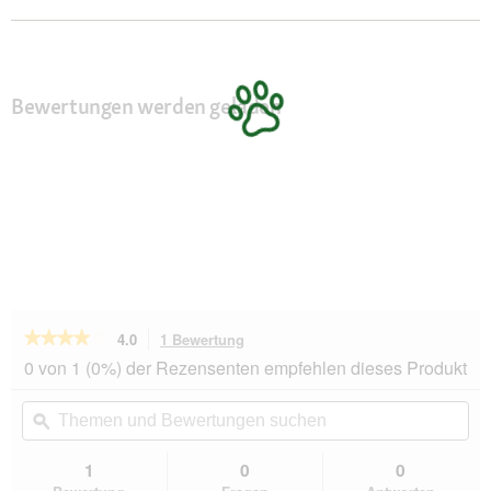
Bewertungen werden geladen
★★★★★
★★★★★
4.0
1 Bewertung
Mit
dieser
4
0 von 1 (0%) der Rezensenten empfehlen dieses Produkt
von
Aktion
5
navigierst
Themen
Th
Sternen.
du
und
ϙ
un
Bewertungen
zu
Bewertungen
Be
lesen
den
suchen
su
1
0
0
für
Bewertungen.
STUCH