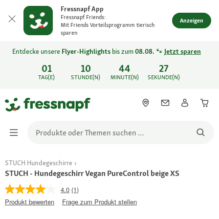
Fressnapf App
Fressnapf Friends:
Anzeigen
Mit Friends Vorteilsprogramm tierisch
sparen
Entdecke unsere
Flyer-Highlights
bis zum
08.08.
🐾
Jetzt sparen
01
10
44
27
TAG(E)
STUNDE(N)
MINUTE(N)
SEKUNDE(N)
STUCH Hundegeschirre
STUCH - Hundegeschirr Vegan PureControl beige XS
4.0
(1)
Produkt bewerten
Frage zum Produkt stellen