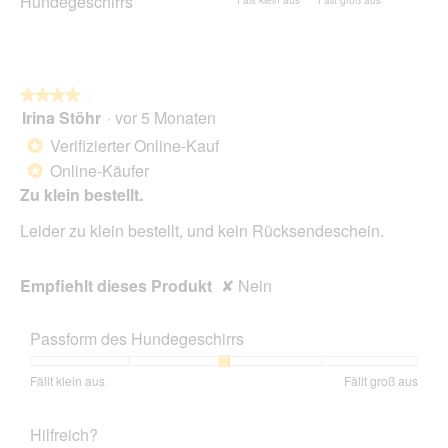
Hundegeschirrs
Fällt klein aus
Fällt groß aus
vo
von
von
des
5.
1
5
Hundegeschirrs,
bedeutet
bedeutet
Durchschnittliche
Fällt
Fällt
Bewertung:
★★★★★
★★★★★
klein
groß
3
Irina Stöhr
·
vor 5 Monaten
aus
aus
von
4
5.
von
Verifizierter Online-Kauf
*
5
Online-Käufer
*
Sternen.
Zu klein bestellt.
Leider zu klein bestellt, und kein Rücksendeschein.
Empfiehlt dieses Produkt
✘
Nein
Passform des Hundegeschirrs
Bewertung
Bewertung
Passform
Fällt klein aus
Fällt groß aus
von
von
des
1
5
Hundegeschirrs,
Hilfreich?
bedeutet
bedeutet
Durchschnittliche